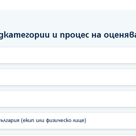
дкатегории и процес на оценяв
ългария (екип или физическо лице)