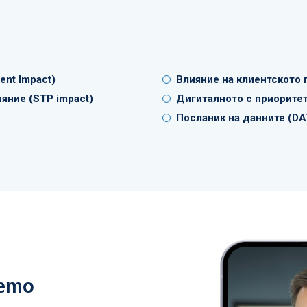
nt Impact)
Влияние на клиентското 
ияние (STP impact)
Дигиталното с приоритет
Посланик на данните (DA
шето