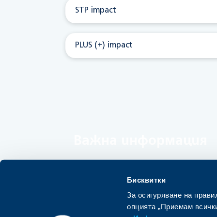
STP impact
PLUS (+) impact
Важна информация
Общи условия за провеждането на 
Бисквитки
Често задавани въпроси и отговори
За осигуряване на прави
Форма за номинация на колега
опцията „Приемам всички