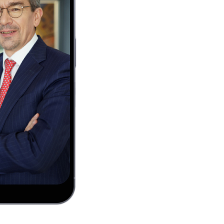
03
пълнителен
Светла Георгиева - изпъ
" на ОББ
директор "Риск" на ОББ