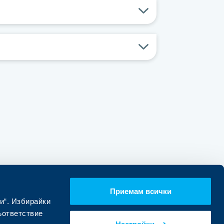
я
Приемам всички
пишете на:
impact.awards@ubb.bg
и“. Избирайки
ъответствие
Настройки