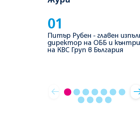
жури
01
Питър Рубен - главен изпъ
директор на ОББ и кънтр
на КВС Груп в България