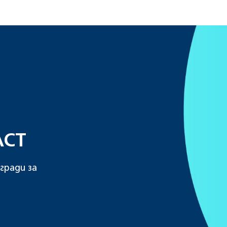
ACT
гради за