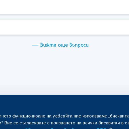
Вижте още въпроси
годишните награди IMPACT
Форма за самономинаци
Ако имате още въпроси, 
лното функциониране на уебсайта ние използваме „бисквитк
“ Вие се съгласявате с ползването на всички бисквитки в с