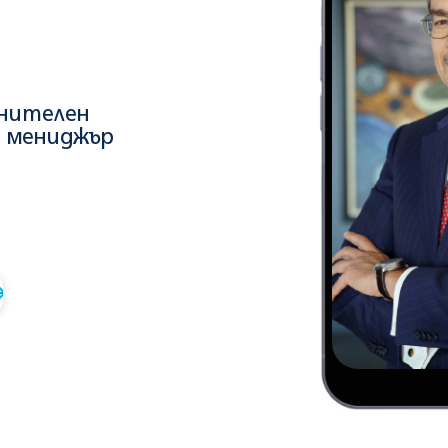
02
лнителен
Десислава Симеонова - из
и мениджър
директор "МСП Банкиране