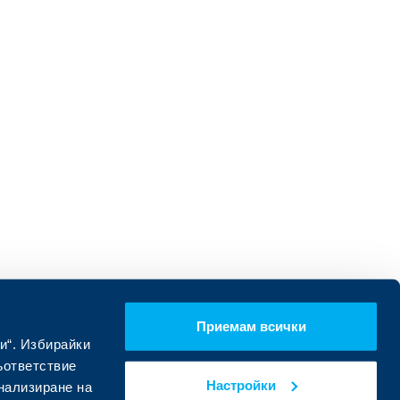
Приемам всички
и“. Избирайки
ъответствие
Настройки
онализиране на