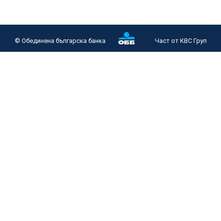
© Oбединена българска банка
Част от KBC Груп