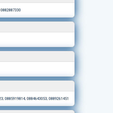
; 0882887330
23; 0885919814; 0884643053; 0889261451