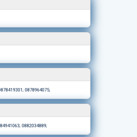
0878419301; 0878964075;
84941063; 0882034889;