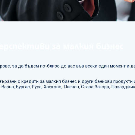
ерспективи за малкия бизнес
ове, за да бъдем по-близо до вас във всеки един момент и д
вързани с кредити за малкия бизнес и други банкови продукти и
Варна, Бургас, Русе, Хасково, Плевен, Стара Загора, Пазарджи