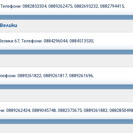
Телефони: 0882853304; 0889262475; 0882695232; 0882794415;
 Велики
Велики 67; Телефони: 0884296044; 0884513530;
Телефони: 0889261822; 0889261817; 0889261696;
ни: 0889262434; 0889045748; 0882373675; 0889261882; 0882850498