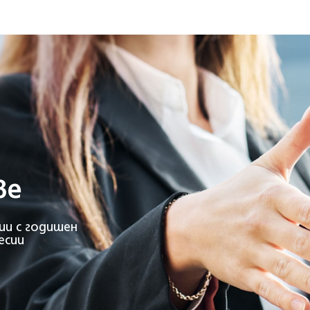
ве
ии с годишен
есии