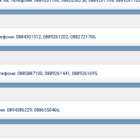
к 68; Телефони: 0889261160; 0882636256; 0889261104; 0889261102
лефони: 0884301512; 0889261202; 0882721700;
елефони: 0885887100; 0889261441; 0889261695;
ни: 0894386229; 0886550466;