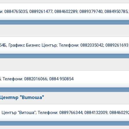
ни: 0884765035; 0889261477; 0884602289; 0889379740; 0884950785
54Б, Графикс Бизнес Център; Телефони: 0882035042; 0889261693
; Телефони: 0882016066; 0884 950854
ес Център "Витоша"
с Център "Витоша"; Телефони: 0889766344; 0884132009; 08846029