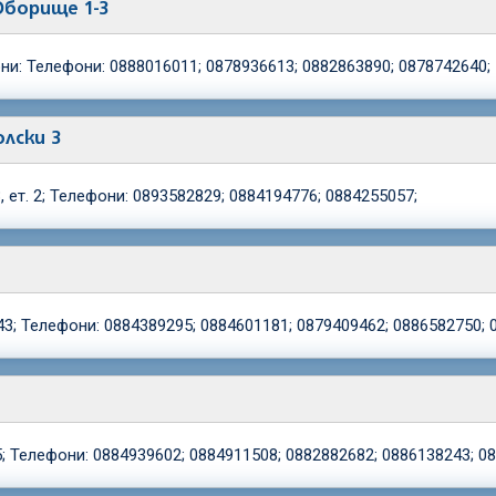
 Оборище 1-3
ни: Телефони: 0888016011; 0878936613; 0882863890; 0878742640;
олски 3
 ет. 2; Телефони: 0893582829; 0884194776; 0884255057;
3; Телефони: 0884389295; 0884601181; 0879409462; 0886582750; 
 Телефони: 0884939602; 0884911508; 0882882682; 0886138243; 08