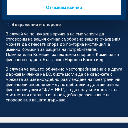
35 работни дни от получаване на жалбата. При всички
Отказвам всички
случаи отговорът ни ще дойде в срок съгласно обхвата
на приложимите закони.
Възражения и спорове
В случай че по някаква причина не сме успели да
отговорим на вашия сигнал съобразно вашите очаквания,
можете да отнесете спора до по-горна инстанция, а
именно Комисия за защита на потребителите,
Помирителна Комисия за платежни спорове, Комисия за
финансов надзор, Българска Народна Банка и др.
В случай че вашето обичайно местопребиваване е в друга
държава-членка на ЕС, бихте могли да се свържете с
мрежата за извънсъдебно разглеждане на презгранични
финансови спорове между потребители и доставчици на
финансови услуги "ФИН-НЕТ", за да получите контакт на
съответния орган за извънсъдебно разрешаване на
спорове във вашата държава.