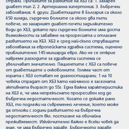
страни. Причините за развитие на ХБЗ са: 1. Захарен
диабет тип 2; 2. Артериална хипертония; 3. Бъбречни
заболявания; 4. други. Диабетиците в България са около
650 хиляди, сърдечно болните са около два пъти
повече, но захарният диабет почти задължително
води до ХБЗ, докато при сърдечно болните има доста
възможности за забавяне на прогресията и отлагане
развитието на ХБЗ. ХБЗ е сред най-скъпо струващите
заболявания за европейската здравна система, оценено
приблизително 145 милиарда евро. Ако не се открие
навреме разходите за здравната система се
увеличават значително. Пациентите с ХБЗ са повече
от диабетиците и онкоболните. Голяма част от
хората с ХБЗ остават не диагностицирани. 1 на 10
човека страдат от ХБЗ като най-много е засегната
активната възраст до 55г. Една важна характеристика
на ХБЗ е, че има непрекъснато прогресивен ход до
бъбречна недостатъчност. Когато се докаже рано
ХБЗ, то подлежи на съвременно лечение, което може
да отложи с години развитието на бъбречна
недостатъчност вкл. постигане на обичайна
преживяемост. Изключително важно е всеки човек да
знае, че има бъбречно здраве. Бъбречното здраве