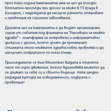
през тази година кампанията има за цел да осигури
безплатни прегледи при уролог за мъже в 15 града в
България, с надеждата да насърчи ранното откриване
и превенция на сериозни заболявания.
Другата цел на кампанията е да бъдат организирани
серия от събития под формата на "Разговори за мъжко
здраве" – платформа за откровени и информативни
дискусии с уролог, които целят да премахнат
стигмата около мъжките здравословни проблеми и да
насърчат откритост по тези теми.
Присъединете се към Movember Bulgaria и станете
част от едно движение, което вдъхновява мъжете да
се грижат за себе си и своето бъдеще. Нека заедно
изградим култура на осведоменост, подкрепа и
превенция!