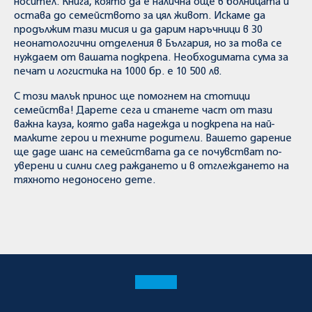
носител. Книга, която да е налична още в болницата и
остава до семейството за цял живот. Искаме да
продължим тази мисия и да дарим наръчници в 30
неонатологични отделения в България, но за това се
нуждаем от вашата подкрепа. Необходимата сума за
печат и логистика на 1000 бр. е 10 500 лв.
С този малък принос ще помогнем на стотици
семейства! Дарете сега и станете част от тази
важна кауза, която дава надежда и подкрепа на най-
малките герои и техните родители. Вашето дарение
ще даде шанс на семействата да се почувстват по-
уверени и силни след раждането и в отглеждането на
тяхното недоносено дете.