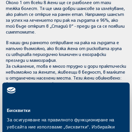
Около 1 от всеки 8 жени ще се разболее от тази
тежка болест. Тя ще има добри шансове за излекуване,
ако ракът се открие на ранен етап. Например шансът
за успех на лечението при рак на гърдата е 96%, ако
той бъде открит в „Стадий 0“ - преди да са се появили
симптомите.
В наши дни ранното откриване на рака на гърдата е
напълно възможно, ако всяка жена от рисковата група
си извършва периодично клиничен и ехографски
прегледи и мамография.
За съжаление, това е много трудно и дори практически
невъзможно за жените, живеещи в бедност, в малките
и отдалечени населени места. Тези жени обикновено:
1. не знаят нищо за рака на гърдата и ранното
откриване
2. нямат подходящ градски транспорт до големите
градове, където могат да се извършат прегледи и
изследвания
Бисквитки
3. имат малки пенсии и доходи, които не им стигат, за
За осигуряване на правилното функциониране на
да посрещнат разходите, свързани с прегледите и
изследванията.
уебсайта ние използваме „бисквитки“. Избирайки
По тези причини, ракът при тези жени по правило се