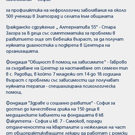
за профилактика на нефрологични заболявания на около
500 ученици в Златоград и селата към общината
Гражданско сдружение „ Алтернатива 55” - Стара
Загора за 8 деца със симптоматика за проблеми в
развитието още от бебешка възраст, за да получат
нужната диагностика и подкрепа в Центъра на
организацията.
Фондация "Общност в помощ на зависимите“ - Габрово
за създаване на Център за настаняване от семеен тип
в с. Радовци, в който 7 младежи от 14 до 18 годишна
възраст с проблеми със зависимости ще получават
нужната терапия - специализирана психологическа
помощ.
Фондация "Здраве и социално развитие" - София за
достъп до качествена грижа на 150 деца в
медицинските кабинети на фондацията в кв.
Факултета - София и кв. 7 - Самоков, поради
отдалечеността на кварталите и нежелание на част
от общопрактикуващите лекари да работят с ромски