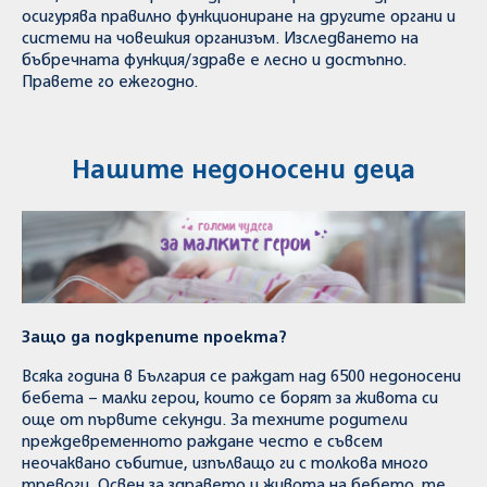
осигурява правилно функциониране на другите органи и
системи на човешкия организъм. Изследването на
бъбречната функция/здраве е лесно и достъпно.
Правете го ежегодно.
Нашите недоносени деца
Защо да подкрепите проекта?
Всяка година в България се раждат над 6500 недоносени
бебета – малки герои, които се борят за живота си
още от първите секунди. За техните родители
преждевременното раждане често е съвсем
неочаквано събитие, изпълващо ги с толкова много
тревоги. Освен за здравето и живота на бебето, те