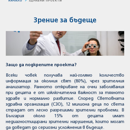
НАЧАЛО
ЗДРАВНИ ПРОЕКТИ
Зрение за бъдеще
Защо да подкрепите проекта?
Всеки човек получава най-голямо количество
информация за околния свят (80%), чрез зрителния
анализатор. Ранното откриване на очни заболявания
при децата е от изключителна важност за тяхното
здраве и нормално развитие. Според Световната
здравна организация (СЗО), 12 милиона деца по света
страдат от лесно разрешими зрителни проблеми. В
България около 15% от децата имат
недиагностицирани зрителни нарушения, които могат
да доведат до сериозни усложнения в бъдеще.