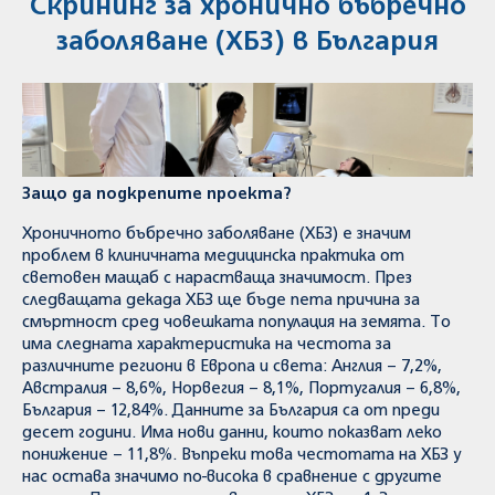
Скрининг за хронично бъбречно
заболяване (ХБЗ) в България
Защо да подкрепите проекта?
Хроничното бъбречно заболяване (ХБЗ) е значим
проблем в клиничната медицинска практика от
световен мащаб с нарастваща значимост. През
следващата декада ХБЗ ще бъде пета причина за
смъртност сред човешката популация на земята. То
има следната характеристика на честота за
различните региони в Европа и света: Англия – 7,2%,
Австралия – 8,6%, Норвегия – 8,1%, Португалия – 6,8%,
България – 12,84%. Данните за България са от преди
десет години. Има нови данни, които показват леко
понижение – 11,8%. Въпреки това честотата на ХБЗ у
нас остава значимо по-висока в сравнение с другите