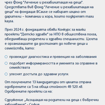
чрез Фонд "Лечение и рехабилитация на деца".
Средствата във Фонд "Лечение и рехабилитация на
деца" на фондация BCause се набират изцяло от
дарители – компании и хора, които подкрепят тази
кауза.
През 2024 г. фондацията обяви Конкурс за малки
проекти "Детско здраве" за НПО в обществена полза,
обединяващи родители и здравни специалисти. Целта
е организациите да достигнат до повече деца и
семейства, като:
провеждат диагностика и превенция на заболявания
подобрят информираността и уменията за справяне в
семействата
улеснят достъпа до здравни услуги.
От получените 13 кандидатури от цялата страна
одобрените са 5 на обща стойност 49 520 лв.
Одобрените проекти са на:
Сдружение „Асоциация на родители на деца с бъбречни
заболявания” - София