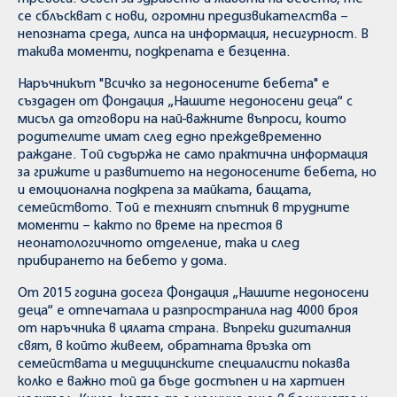
се сблъскват с нови, огромни предизвикателства –
непозната среда, липса на информация, несигурност. В
такива моменти, подкрепата е безценна.
Наръчникът "Всичко за недоносените бебета" е
създаден от Фондация „Нашите недоносени деца“ с
мисъл да отговори на най-важните въпроси, които
родителите имат след едно преждевременно
раждане. Той съдържа не само практична информация
за грижите и развитието на недоносените бебета, но
и емоционална подкрепа за майката, бащата,
семейството. Той е техният спътник в трудните
моменти – както по време на престоя в
неонатологичното отделение, така и след
прибирането на бебето у дома.
От 2015 година досега Фондация „Нашите недоносени
деца“ е отпечатала и разпространила над 4000 броя
от наръчника в цялата страна. Въпреки дигиталния
свят, в който живеем, обратната връзка от
семействата и медицинските специалисти показва
колко е важно той да бъде достъпен и на хартиен