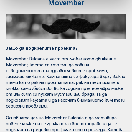
Movember
Защо да подкрепите проекта?
Movember Bulgaria е част от глобалното движение
Movember, което се стреми да повиши
осведомеността за здравословните проблеми,
засягащи мъжете. Кампанията се фокусира върху важни
теми като рак на простатата, рак на тестисите и
мъжко самоубийство. Всяка година през ноември мъже
от цял свят си пускат мустаци или брада, за да
подкрепят каузата и да насочат вниманието към тези
сериозни проблеми.
Основната цел на Movember Bulgaria е да мотивира
повече мъже да се грижат за своето здраве и да се
подлагат на редовни профилактични прегледи. Затова