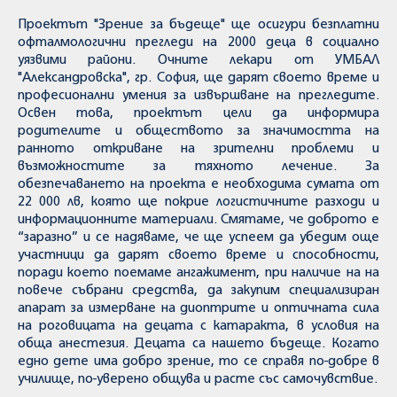
Проектът "Зрение за бъдеще" ще осигури безплатни
офталмологични прегледи на 2000 деца в социално
уязвими райони. Очните лекари от УМБАЛ
"Александровска", гр. София, ще дарят своето време и
професионални умения за извършване на прегледите.
Освен това, проектът цели да информира
родителите и обществото за значимостта на
ранното откриване на зрителни проблеми и
възможностите за тяхното лечение. За
обезпечаването на проекта е необходима сумата от
22 000 лв, която ще покрие логистичните разходи и
информационните материали. Смятаме, че доброто е
“заразно” и се надяваме, че ще успеем да убедим още
участници да дарят своето време и способности,
поради което поемаме ангажимент, при наличие на на
повече събрани средства, да закупим специализиран
апарат за измерване на диоптрите и оптичната сила
на роговицата на децата с катаракта, в условия на
обща анестезия. Децата са нашето бъдеще. Когато
едно дете има добро зрение, то се справя по-добре в
училище, по-уверено общува и расте със самочувствие.