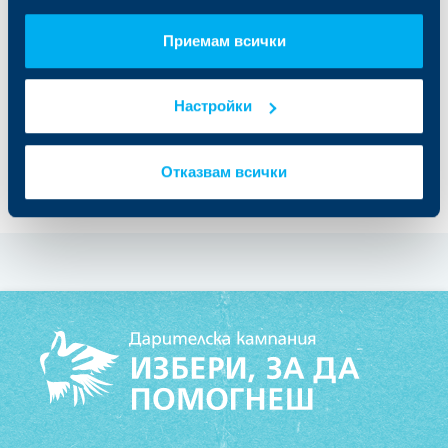
Приемам всички
За да дарите, търсете кутиите в
клоновете на ОББ.
Настройки
Отказвам всички