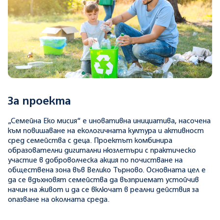
За проекта
„Семейна Еко мисия“ е иновативна инициатива, насочена
към повишаване на екологичната култура и активност
сред семейства с деца. Проектът комбинира
образователни дигитални нюзлетъри с практическо
участие в доброволческа акция по почистване на
обществена зона във Велико Търново. Основната цел е
да се вдъхновят семейства да възприемат устойчив
начин на живот и да се включат в реални действия за
опазване на околната среда.