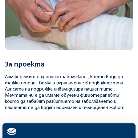
За проекта
Лимфедемът е хронично заболяване , което води до
тежки отоци , болка и ограничение в подвижността.
Липсата на подръжка инвалидизира пациентите .
Мечтата ни е да имаме обучени физиотерапевти ,
които да забавят развитието на заболяването и
пациентите да водят нормален и пълноценен живот.
Защо да подкрепите проекта?