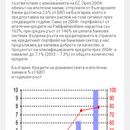
съответствие с изискванията на ЕС. През 2004г.
обемът на ипотечни заеми, отпуснати от българските
банки достигна 2.6% от БВП на България, което е
предпоставка за силен растеж на този сегмент през
следващите години. Само за 2004г. портфейлът от
ипотечни кредити на Райфайзенбанк нарастна със
163%, при среден ръст от 146% за цялата банкова
система. Въпреки ръста на кредитирането в страната
ни, кредитният портфейл на банковия сектор у нас
продължава да запазва доброто си качество, а
процентът на класифицираните кредити през 2004г. е
намалял до 7.1% (2003 – 7.3%) от общото количество
кредити.
България. Кредити за домакинствата и ипотечни
заеми в % от БВП
и годишен ръст