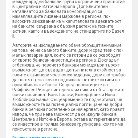
международни банкови групи с ограничено присъстие
в Централна и Източна Европа. Допълнителен
катализатор за банковата консолидация са
намаляващите лихвени маржове в региона, по-
високите изисквания към капиталовата адекватност
на банките, свързана с бързия растеж на техните
активи, както и въвеждането на стандартите по Базел
II.
Авторите на изследването обаче обръщат внимание
на това, че не са много банките, дори и сред тези с по-
малък пазарен дял, които са готови да се освободят
от своите банкови инвестиции в региона. Докладът
отбелязва, че повечето банкови мениджъри търсят
възможност да създадат допълнителна стойност за
своите акционери чрез консолидация, дори ако трябва
да платят цена, която надвишава нетните активи на
придобиваната банка. Според аналитиците на
Райфайзен Рисърч, интерес към някои от българските
банки проявават Банк Полски, Комерцбанк и Нова
Люблянска Банка. Същевременно те подчертават, че
възможностите за потенциално поглъщане на добри
банки в региона постепенно се изчерпват, като правят
извода, че при невъзможност да се изкупи банка в
Централна и Източна Европа, остава алтернативата да
се инвестира в голяма банкова групировка, която има
присъствие в региона.