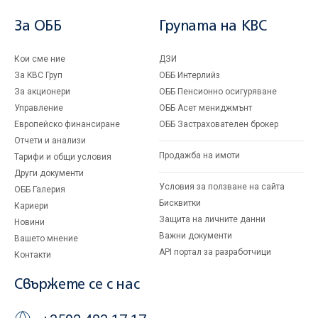
За ОББ
Групата на KBC
Кои сме ние
ДЗИ
За KBC Груп
ОББ Интерлийз
За акционери
ОББ Пенсионно осигуряване
Управление
ОББ Асет мениджмънт
Европейско финансиране
ОББ Застрахователен брокер
Отчети и анализи
Продажба на имоти
Тарифи и общи условия
Други документи
Условия за ползване на сайта
ОББ Галерия
Бисквитки
Кариери
Защита на личните данни
Новини
Важни документи
Вашето мнение
API портал за разработчици
Контакти
Свържете се с нас