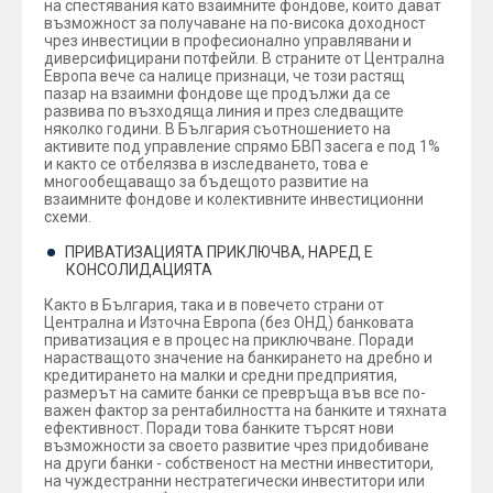
на спестявания като взаимните фондове, които дават
възможност за получаване на по-висока доходност
чрез инвестиции в професионално управлявани и
диверсифицирани потфейли. В страните от Централна
Европа вече са налице признаци, че този растящ
пазар на взаимни фондове ще продължи да се
развива по възходяща линия и през следващите
няколко години. В България съотношението на
активите под управление спрямо БВП засега е под 1%
и както се отбелязва в изследването, това е
многообещаващо за бъдещото развитие на
взаимните фондове и колективните инвестиционни
схеми.
ПРИВАТИЗАЦИЯТА ПРИКЛЮЧВА, НАРЕД Е
КОНСОЛИДАЦИЯТА
Както в България, така и в повечето страни от
Централна и Източна Европа (без ОНД) банковата
приватизация е в процес на приключване. Поради
нарастващото значение на банкирането на дребно и
кредитирането на малки и средни предприятия,
размерът на самите банки се превръща във все по-
важен фактор за рентабилността на банките и тяхната
ефективност. Поради това банките търсят нови
възможности за своето развитие чрез придобиване
на други банки - собственост на местни инвеститори,
на чуждестранни нестратегически инвеститори или