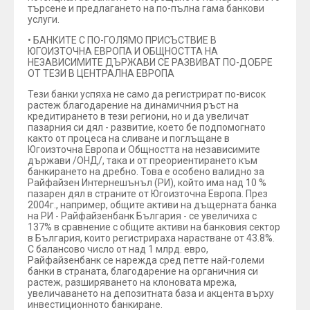
търсене и предлагането на по-пълна гама банкови
услуги.
• БАНКИТЕ С ПО-ГОЛЯМО ПРИСЪСТВИЕ В
ЮГОИЗТОЧНА ЕВРОПА И ОБЩНОСТТА НА
НЕЗАВИСИМИТЕ ДЪРЖАВИ СЕ РАЗВИВАТ ПО-ДОБРЕ
ОТ ТЕЗИ В ЦЕНТРАЛНА ЕВРОПА
Тези банки успяха не само да регистрират по-висок
растеж благодарение на динамичния ръст на
кредитирането в тези региони, но и да увеличат
пазарния си дял - развитие, което бе подпомогнато
както от процеса на сливане и поглъщане в
Югоизточна Европа и Общността на независимите
държави /ОНД/, така и от преориентирането към
банкирането на дребно. Това е особено валидно за
Райфайзен Интернешънъл (РИ), който има над 10 %
пазарен дял в страните от Югоизточна Европа. През
2004г., например, общите активи на дъщерната банка
на РИ - Райфайзенбанк България - се увеличиха с
137% в сравнение с общите активи на банковия сектор
в България, които регистрираха нарастване от 43.8%.
С балансово число от над 1 млрд. евро,
Райфайзенбанк се нарежда сред петте най-големи
банки в страната, благодарение на органичния си
растеж, разширяването на клоновата мрежа,
увеличаването на депозитната база и акцента върху
инвестиционното банкиране.