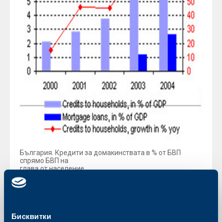
България. Кредити за домакинствата в % от БВП
спрямо БВП на
глава от население
Бисквитки