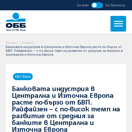
За мен
За бизнеса
Начало
/
Новини
/
Банковата индустрия в Централна и Източна Европа расте по-бързо от
БВП. Райфайзен – с по-висок темп на развитие от средния за банките в
Централна и Източна Европа
KBC Банк
Банковата индустрия в
Централна и Източна Европа
расте по-бързо от БВП.
Райфайзен – с по-висок темп на
развитие от средния за
банките в Централна и
Източна Европа