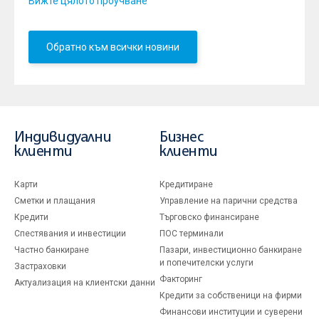
Вижте цялото проучване
Обратно към всички новини
Индивидуални
Бизнес
клиенти
клиенти
Карти
Кредитиране
Сметки и плащания
Управление на парични средства
Кредити
Търговско финансиране
Спестявания и инвестиции
ПОС терминали
Частно банкиране
Пазари, инвестиционно банкиране
и попечителски услуги
Застраховки
Факторинг
Актуализация на клиентски данни
Кредити за собственици на фирми
Финансови институции и суверени