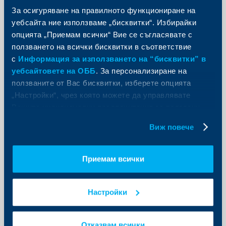
За осигуряване на правилното функциониране на
уебсайта ние използваме „бисквитки“. Избирайки
опцията „Приемам всички“ Вие се съгласявате с
ползването на всички бисквитки в съответствие
с
Информация за използването на “бисквитки” в
уебсайтовете на ОББ
. За персонализиране на
ползваните от Вас бисквитки, изберете опцията
„Настройки“, чрез която можете да управлявате
Вашите индивидуални предпочитания за ползвани
бисквитки.
Виж повече
Приемам всички
Забележка: Данните са към края на 2004
Настройки
Източник:БНБ, Raiffeisen RESEARCH
Общият кредитен бум в Централна и Източна Европа
предизвика загриженост за икономическата
Отказвам всички