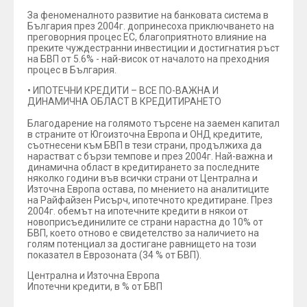
За феноменалното развитие на банковата система в
България през 2004г. допринесоха приключването на
преговорния процес ЕС, благоприятното влияние на
преките чуждестранни инвестиции и достигнатия ръст
на БВП от 5.6% - най-висок от началото на преходния
процес в България.
• ИПОТЕЧНИ КРЕДИТИ – ВСЕ ПО-ВАЖНА И
ДИНАМИЧНА ОБЛАСТ В КРЕДИТИРАНЕТО
Благодарение на голямото търсене на заемен капитал
в страните от Югоизточна Европа и ОНД кредитите,
съотнесени към БВП в тези страни, продължиха да
нарастват с бързи темпове и през 2004г. Най-важна и
динамична област в кредитирането за последните
няколко години във всички страни от Централна и
Източна Европа остава, по мнението на аналитиците
на Райфайзен Рисърч, ипотечното кредитиране. През
2004г. обемът на ипотечните кредити в някои от
новоприсъединилите се страни нарастна до 10% от
БВП, което отново е свидетелство за наличието на
голям потенциал за достигане равнището на този
показател в Еврозоната (34 % от БВП).
Централна и Източна Европа
Ипотечни кредити, в % от БВП