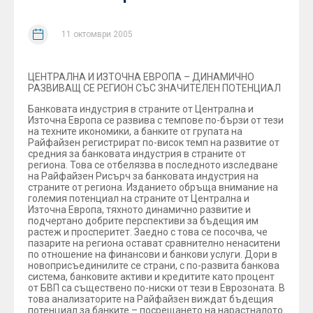
11 октомври 2005
ЦЕНТРАЛНА И ИЗТОЧНА ЕВРОПА – ДИНАМИЧНО
РАЗВИВАЩ СЕ РЕГИОН СЪС ЗНАЧИТЕЛЕН ПОТЕНЦИАЛ
Банковата индустрия в страните от Централна и
Източна Европа се развива с темпове по-бързи от тези
на техните икономики, а банките от групата на
Райфайзен регистрират по-висок темп на развитие от
средния за банковата индустрия в страните от
региона. Това се отбелязва в последното изследване
на Райфайзен Рисърч за банковата индустрия на
страните от региона. Изданието обръща внимание на
големия потенциал на страните от Централна и
Източна Европа, тяхното динамично развитие и
подчертано добрите перспективи за бъдещия им
растеж и просперитет. Заедно с това се посочва, че
пазарите на региона остават сравнително ненаситени
по отношение на финансови и банкови услуги. Дори в
новоприсъединилите се страни, с по-развита банкова
система, банковите активи и кредитите като процент
от БВП са съществено по-ниски от тези в Еврозоната. В
това анализаторите на Райфайзен виждат бъдещия
потенциал за банките – посрещането на нарастналото