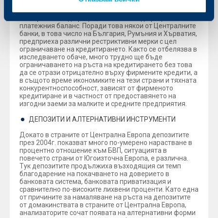
стабилност в някои страни поради засилване на вноса
на потребителски стоки, което доведе до увеличаване
на търговския дефицит, а оттам и на дефицита по
платежния баланс. Поради това някои от Централните
банки, в това число на България, Румъния и Хърватия,
предприеха различни рестриктивни мерки с цел
ограничаване на кредитирането. Както се отбелязва в
изследването обаче, много трудно ще бъде
ограничаването на ръста на кредитирането без това
да се отрази отрицателно върху фирмените кредити, а
в същото време икономиките на тези страни и тяхната
конкурентноспособност, зависят от фирменото
кредитиране и в частност от предоставянето на
изгодни заеми за малките и средните предприятия.
ДЕПОЗИТИ И АЛТЕРНАТИВНИ ИНСТРУМЕНТИ
Докато в страните от Централна Европа депозитите
през 2004г. показват много по-умерено нарастване в
процентно отношение към БВП, ситуацията в
повечето страни от Югоизточна Европа, е различна.
Тук депозитите продължиха възходящия си темп
благодарение на покачването на доверието в
банковата система, банковата приватизация и
сравнително по-високите лихвени проценти. Като една
от причините за намаляване на ръста на депозитите
от домакинствата в страните от Централна Европа,
анализаторите сочат появата на алтернативни форми