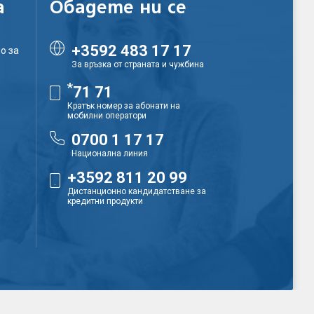
а
Обадете ни се
+3592 483 17 17
о за
За връзка от страната и чужбина
*
71 71
Кратък номер за абонати на
мобилни оператори
0700 1 17 17
Национална линия
+3592 811 20 99
Дистанционно кандидатстване за
кредитни продукти