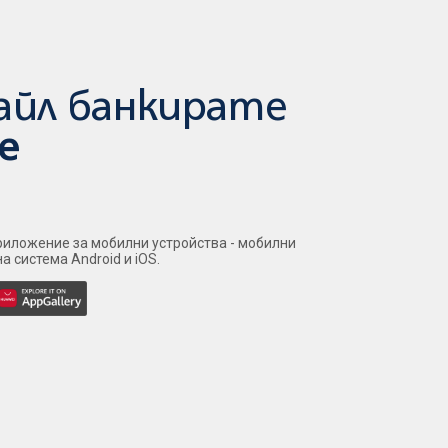
айл банкирате
е
иложение за мобилни устройства - мобилни
 система Android и iOS.