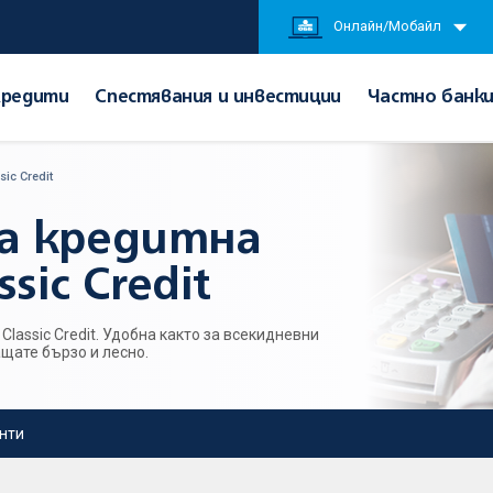
Онлайн/Мобайл
Кредити
Спестявания и инвестиции
Частно банк
ic Credit
а кредитна
sic Credit
Classic Credit. Удобна както за всекидневни
ащате бързо и лесно.
нти