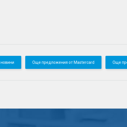
 новини
Още предложения от Mastercard
Още пр