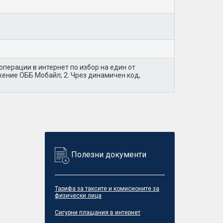
перации в интернет по избор на един от
жение ОББ Мобайл; 2. Чрез динамичен код,
Полезни документи
Тарифа за таксите и комисионите за
физически лица
Сигурни плащания в интернет