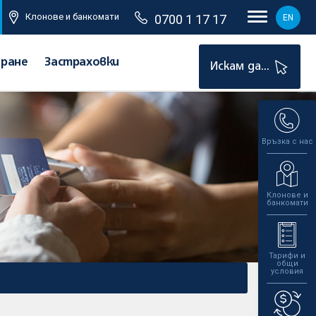
Клонове и банкомати
0700 1 17 17
EN
иране
Застраховки
Искам да...
Връзка с нас
Клонове и
банкомати
Тарифи и
общи
условия