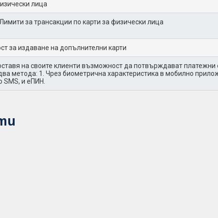
физически лица
Лимити за трансакции по карти за физически лица
т за издаване на допълнителни карти
ставя на своите клиенти възможност да потвърждават платежни о
два метода: 1. Чрез биометрична характеристика в мобилно прило
о SMS, и еПИН.
ти