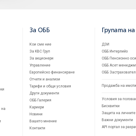
За ОББ
Групата на
Кои сме ние
ДЗИ
За KBC Груп
ОББ Интерлийз
За акционери
ОББ Пенсионно оси
Управление
ОББ Асет мениджм
Европейско финансиране
ОББ Застраховател
Отчети и анализи
Продажба на имот
Тарифи и общи условия
ски
Други документи
Условия за ползва
ОББ Галерия
Бисквитки
Кариери
 на
Защита на личните
Новини
Важни документи
и
Вашето мнение
API портал за разр
Контакти