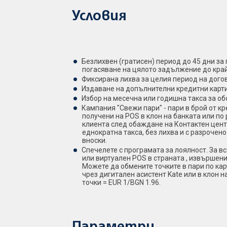
Условия
Безлихвен (гратисен) период до 45 дни з
погасяване на цялото задължение до край
Фиксирана лихва за целия период на дого
Издаване на допълнителни кредитни карт
Избор на месечна или годишна такса за о
Кампания "Свежи пари" - пари в брой от кр
получени на POS в клон на банката или по
клиента след обаждане на Контактен цент
еднократна такса, без лихва и с разрочен
вноски.
Спечелете с програмата за лоялност. За в
или виртуален POS в страната , извършени 
Можете да обмените точките в пари по кар
чрез дигитален асистент Kate или в клон 
точки = EUR 1/BGN 1.96.