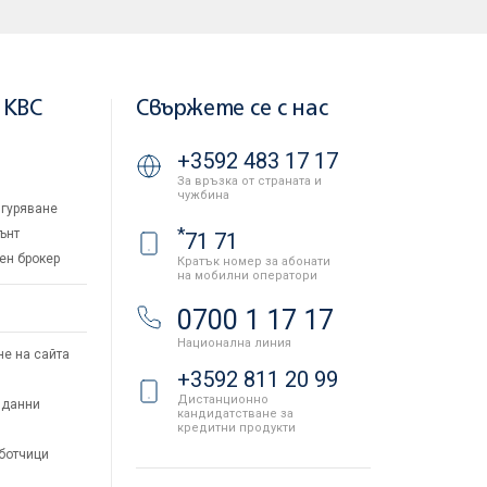
 KBC
Свържете се с нас
+3592 483 17 17
За връзка от страната и
чужбина
гуряване
*
ънт
71 71
ен брокер
Кратък номер за абонати
на мобилни оператори
и
0700 1 17 17
Национална линия
не на сайта
+3592 811 20 99
Дистанционно
 данни
кандидатстване за
кредитни продукти
аботчици