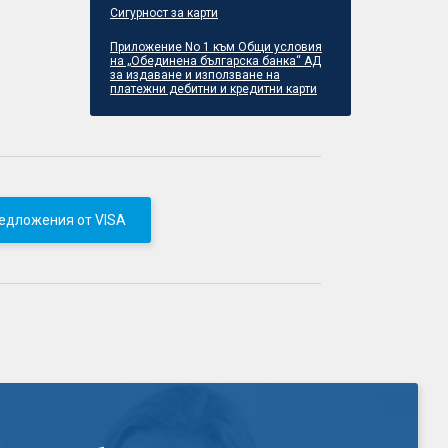
Сигурност за карти
Приложение No 1 към Общи условия
на „Обединена българска банка“ АД
за издаване и използване на
платежни дебитни и кредитни карти
едложения от VISA