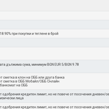
18.90% при покупки и теглене в брой
ата дължима сума, минимум BGN EUR 5/BGN 9.78
от сметка в клон на ОББ или друга банка
от сметка в ОББ Мобайл/ОББ Онлайн
 банкомат на ОББ
т одобрения кредитен лимит, но не повече от посочения дневен/с
физически лица
т одобрения кредитен лимит, но не повече от посочения дневен/с