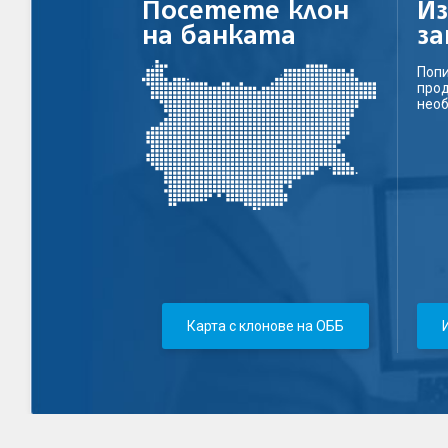
Посетете клон
И
на банката
з
Попи
прод
нео
Карта с клонове на ОББ