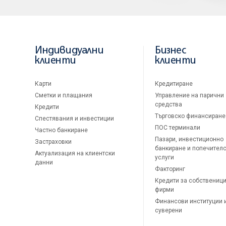
Индивидуални
Бизнес
клиенти
клиенти
Карти
Кредитиране
Сметки и плащания
Управление на парични
средства
Кредити
Търговско финансиране
Спестявания и инвестиции
ПОС терминали
Частно банкиране
Пазари, инвестиционно
Застраховки
банкиране и попечител
Актуализация на клиентски
услуги
данни
Факторинг
Кредити за собственици
фирми
Финансови институции 
суверени