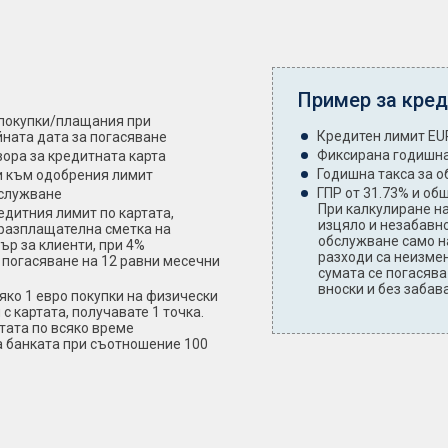
Пример за креди
а покупки/плащания при
Кредитен лимит EU
ната дата за погасяване
Фиксирана годишна
вора за кредитната карта
Годишна такса за о
и към одобрения лимит
ГПР от 31.73% и об
бслужване
При калкулиране на
едитния лимит по картата,
изцяло и незабавно
 разплащателна сметка на
обслужване само на
ър за клиенти, при 4%
разходи са неизме
о погасяване на 12 равни месечни
сумата се погасява
вноски и без забава
сяко 1 евро покупки на физически
с картата, получавате 1 точка.
тата по всяко време
на банката при съотношение 100