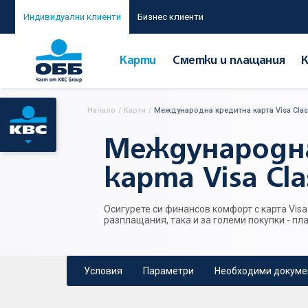
Индивидуални клиенти
Бизнес клиенти
Карти
Сметки и плащания
Начало
/
Карти
/
Международна кредитна карта Visa Class
Международн
карта Visa Clas
Осигурете си финансов комфорт с карта Visa 
разплащания, така и за големи покупки - пл
Условия
Параметри
Необходими докуме