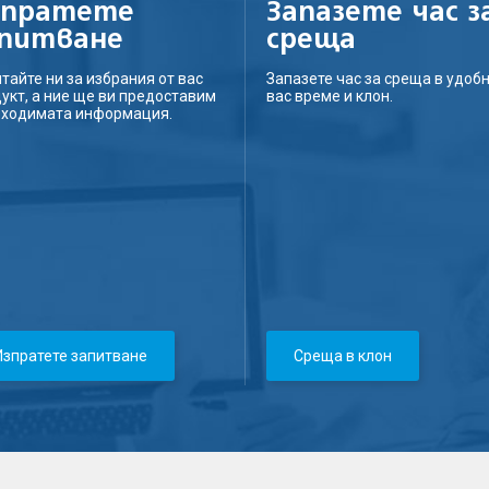
зпратете
Запазете час з
апитване
среща
тайте ни за избрания от вас
Запазете час за среща в удобн
укт, а ние ще ви предоставим
вас време и клон.
бходимата информация.
Изпратете запитване
Среща в клон