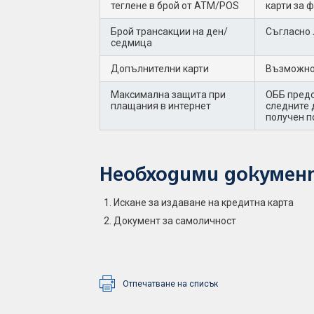
теглене в брой от АТМ/POS
карти за 
Брой трансакции на ден/
Съгласно 
седмица
Допълнителни карти
Възможнос
Максимална защита при
ОББ предо
плащания в интернет
следните 
получен п
Необходими докумен
Искане за издаване на кредитна карта
Документ за самоличност
Отпечатване на списък