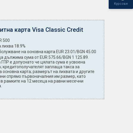
Курсове
тна карта Visa Classic Credit
R 500
 лихва 18.9%
бслужване на основна карта EUR 23.01/BGN 45.00
ща дължима сума от EUR 575.66/BGN 1 125.89.
 ГПР е допуснато че цялата сума е усвоена
; кредитополучателят заплаща такса за
 основна карта; размерът на лихвата и другите
нни спрямо първоначалния им размер, като
 в рамките на 12 месеца на равни месечни
.