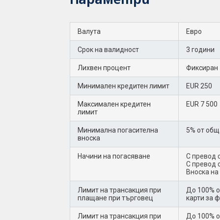
Параметри
Валута
Eвро
Срок на валидност
3 години
Лихвен процент
Фиксиран 
Минимален кредитен лимит
EUR 250
Максимален кредитен
EUR 7 500
лимит
Минимална погасителна
5% от общ
вноска
Начини на погасяване
С превод 
С превод 
Вноска на
Лимит на трансакция при
До 100% о
плащане при търговец
карти за 
Лимит на трансакция при
До 100% о