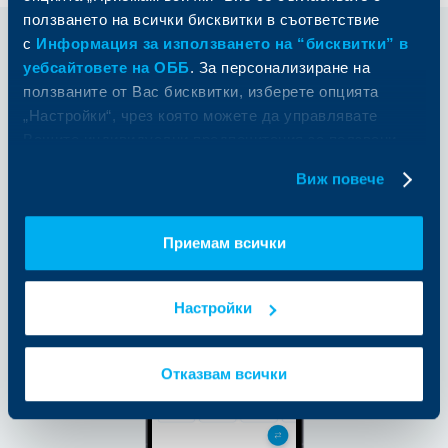
ползването на всички бисквитки в съответствие
с
Информация за използването на “бисквитки” в
Как да активирам Apple Pay?
уебсайтовете на ОББ
. За персонализиране на
ползваните от Вас бисквитки, изберете опцията
01
„Настройки“, чрез която можете да управлявате
Влезте в ОББ Мобайл, меню Продукти
Вашите индивидуални предпочитания за ползвани
бисквитки.
Виж повече
Приемам всички
Настройки
Отказвам всички