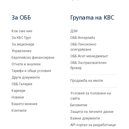
За ОББ
Групата на KBC
Кои сме ние
ДЗИ
За KBC Груп
ОББ Интерлийз
За акционери
ОББ Пенсионно
осигуряване
Управление
ОББ Асет мениджмънт
Европейско финансиране
ОББ Застрахователен
Отчети и анализи
брокер
Тарифи и общи условия
Други документи
Продажба на имоти
ОББ Галерия
Кариери
Условия за ползване на
Новини
сайта
Вашето мнение
Бисквитки
Контакти
Защита на личните данни
Важни документи
API портал за разработчици