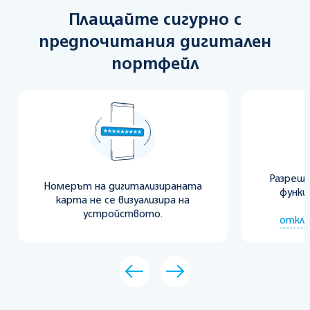
Плащайте сигурно с
предпочитания дигитален
портфейл
Разреш
Номерът на дигитализираната
функц
карта не се визуализира на
устройството.
отклю