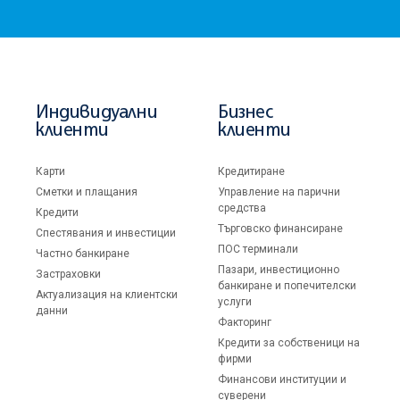
Индивидуални
Бизнес
клиенти
клиенти
Карти
Кредитиране
Сметки и плащания
Управление на парични
средства
Кредити
Търговско финансиране
Спестявания и инвестиции
ПОС терминали
Частно банкиране
Пазари, инвестиционно
Застраховки
банкиране и попечителски
Актуализация на клиентски
услуги
данни
Факторинг
Кредити за собственици на
фирми
Финансови институции и
суверени