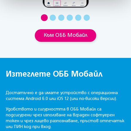
Към ОББ Мобайл
Изтеглете ОББ Мобайл
Достатъчно е да имате устройство с операционна
система Android 6.0 или iOS 12
(или по-високи версии)
.
Удобството и сигурността в ОББ Мобайл са
подсигурени чрез използване на вграден софтуерен
токен и чрез лицево разпознаване, пръстов отпечатък
или ПИН код при вход.