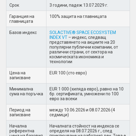
Срок
3 години, падеж 13.07.2029 г.
Гаранция на
100% защита на главницата
главницата
Базов индекс
SOLACTIVE® SPACE ECOSYSTEM
INDEX VT
– индекс, следващ
представянето на акциите на 20
популярни публични компании, от
различни страни, от сектора на
космическата икономика и
технологии
Цена на
EUR 100 (сто евро)
записване
Минимална
EUR 1 000 (хиляда евро), равно на 10
сума на поръчка
бр. сертификата, умножени по 100
евро за всеки
Период на
между 10.06.2026 и 08.07.2026 (4
записване
седмици)
Начална
Началната стойност на индекса се
референтна
определя на 08.07.2026 г., след
цена на базовия
приключване на работния ден. Това е