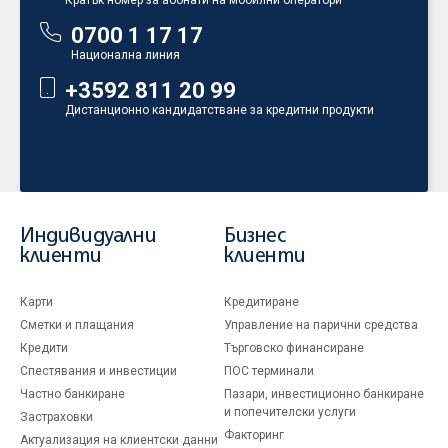
Кратък номер за абонати на мобилни оператори
0700 1 17 17
Национална линия
+3592 811 20 99
Дистанционно кандидатстване за кредитни продукти
Индивидуални
Бизнес
клиенти
клиенти
Карти
Кредитиране
Сметки и плащания
Управление на парични средства
Кредити
Търговско финансиране
Спестявания и инвестиции
ПОС терминали
Частно банкиране
Пазари, инвестиционно банкиране
и попечителски услуги
Застраховки
Факторинг
Актуализация на клиентски данни