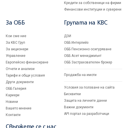
Кредити за собственици на фирми
Финансови институции и суверени
За ОББ
Групата на KBC
Кои сме ние
ДЗИ
За KBC Груп
ОББ Интерлийз
За акционери
ОББ Пенсионно осигуряване
Управление
ОББ Асет мениджмънт
Европейско финансиране
ОББ Застрахователен брокер
Отчети и анализи
Продажба на имоти
Тарифи и общи условия
Други документи
Условия за ползване на сайта
ОББ Галерия
Бисквитки
Кариери
Защита на личните данни
Новини
Важни документи
Вашето мнение
API портал за разработчици
Контакти
Свържете се с нас