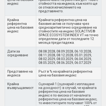
индекс
стойността на индекса, към която ще
се отнася изчислението на
представянето.
Крайна
Крайната референтна цена на
референтна
базовия актив се получава чрез
цена на базовия
средноаритметично осредняване на
индекс
стойностите на индекс SOLACTIVE®
SPACE ECOSYSTEM INDEX VT на точно
определени дати от последните 12
месеца преди падежа.
Дати за
08.08.2028, 08.09.2028, 06.10.2028,
осредняване
08.11.2028, 08.12.2028, 05.01.2029,
08.02.2029, 08.03.2029, 06.04.2029,
08.05.2029, 08.06.2029, 06.07.2029
Представяне на
Ръст в % на крайната референтна
индекса
цена на базовия индекс
Крайна
Сценарий 1 (сценарий с изплащане
възвръщаемост
на доходност): в случай, че крайната
референтна цена на базовия
индекс е по-висока от началната
референтна цена на базовия индекс,
то инвеститорите получават 100% от