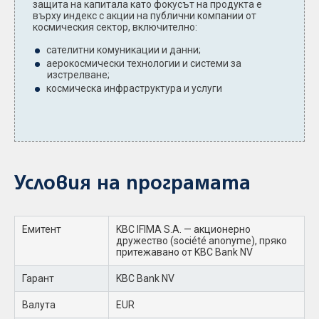
защита на капитала като фокусът на продукта е
върху индекс с акции на публични компании от
космическия сектор, включително:
сателитни комуникации и данни;
аерокосмически технологии и системи за
изстрелване;
космическа инфраструктура и услуги
Условия на програмата
Емитент
KBC IFIMA S.A. — акционерно
дружество (société anonyme), пряко
притежавано от KBC Bank NV
Гарант
KBC Bank NV
Валута
EUR