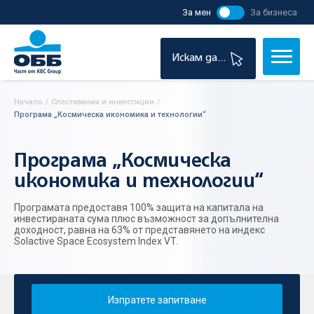
За мен
За бизнеса
Искам да...
Начало
/
Спестявания и инвестиции
/
Програма „Космическа икономика и технологии“
Програма „Космическа
икономика и технологии“
Програмата предоставя 100% защита на капитала на
инвестираната сума плюс възможност за допълнителна
доходност, равна на 63% от представянето на индекс
Solactive Space Ecosystem Index VT.
Изпратете запитване