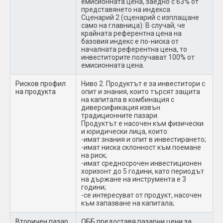
емисионната цена, заедно с 63% от
представянето на индекса
Сценарий 2 (сценарий с изплащане
само на главница): В случай, че
крайната референтна цена на
базовия индекс е по-ниска от
началната референтна цена, то
инвеститорите получават 100% от
емисионната цена.
Рисков профил
Ниво 2. Продуктът е за инвеститори с
на продукта
опит и знания, които търсят защита
на капитала в комбинация с
диверсификация извън
традиционните пазари.
Продуктът е насочен към физически
и юридически лица, които:
-имат знания и опит в инвестирането;
-имат ниска склонност към поемане
на риск;
-имат средносрочен инвестиционен
хоризонт до 5 години, като периодът
на държане на инструмента е 3
години;
-се интересуват от продукт, насочен
към запазване на капитала;
Вторичен пазар
ОББ предоставя пазарни цени за