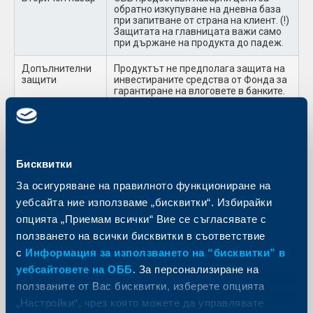
обратно изкупуване на дневна база
при запитване от страна на клиент. (!)
Защитата на главницата важи само
при държане на продукта до падеж.
Допълнителни
Продуктът не предполага защита на
защити
инвестираните средства от Фонда за
гарантиране на влоговете в банките.
Кредитен риск
Риск от неплатежоспособност на
емитента KBC IFIMA, както и от
неплатежоспособност на гаранта KBC
BANK NV.
Бисквитки
Такса за
1.0% върху инвестираната сума
За осигуряване на правилното функциониране на
записване
уебсайта ние използваме „бисквитки“. Избирайки
Такса за
0.5% от сумата на обратното
опцията „Приемам всички“ Вие се съгласявате с
обратно
изкупуване
ползването на всички бисквитки в съответствие
изкупуване
преди падеж
с
Информация за използването на “бисквитки” в
ВАЖНО!
ОББ, уведомява инвеститорите, че стойността на
уебсайтовете на ОББ
. За персонализиране на
финансовите инструменти се променя във времето и може
ползваните от Вас бисквитки, изберете опцията
да бъде по-висока или по-ниска от стойността в момента на
инвестиране. Не се гарантират печалби и съществува риск
„Настройки“, чрез която можете да управлявате
за инвеститорите да не получат печалба от конкретния