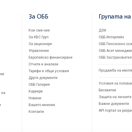
За ОББ
Групата на
Кои сме ние
ДЗИ
За KBC Груп
ОББ Интерлийз
За акционери
ОББ Пенсионно оси
Управление
ОББ Асет мениджм
Европейско финансиране
ОББ Застраховател
Отчети и анализи
Продажба на имот
Тарифи и общи условия
ски
Други документи
Условия за ползва
ОББ Галерия
Бисквитки
Кариери
 на
Защита на личните
Новини
Важни документи
и
Вашето мнение
API портал за разр
Контакти