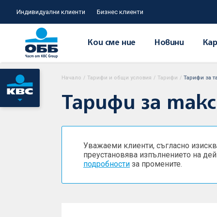
Индивидуални клиенти
Бизнес клиенти
Кои сме ние
Новини
Кар
Начало
/
Тарифи и общи условия
/
Тарифи
/
Тарифи за т
Тарифи за такс
Уважаеми клиенти, съгласно изисква
преустановява изпълнението на дей
подробности
за промените.