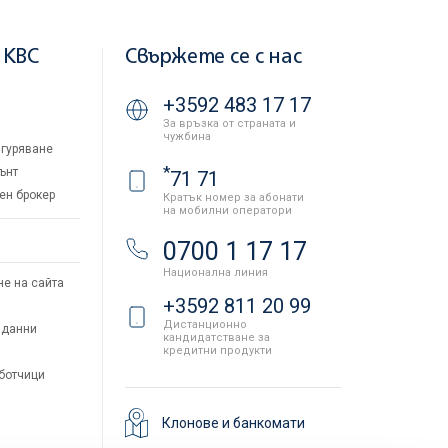
 KBC
Свържете се с нас
+3592 483 17 17
За връзка от страната и
чужбина
гуряване
*
ънт
71 71
ен брокер
Кратък номер за абонати
на мобилни оператори
и
0700 1 17 17
Национална линия
не на сайта
+3592 811 20 99
Дистанционно
 данни
кандидатстване за
кредитни продукти
аботчици
Клонове и банкомати