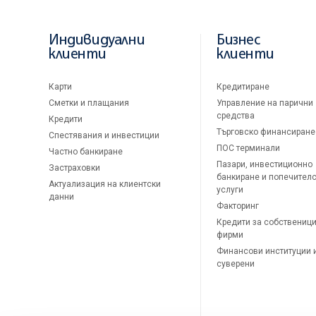
Индивидуални
Бизнес
клиенти
клиенти
Карти
Кредитиране
Сметки и плащания
Управление на парични
средства
Кредити
Търговско финансиране
Спестявания и инвестиции
ПОС терминали
Частно банкиране
Пазари, инвестиционно
Застраховки
банкиране и попечител
Актуализация на клиентски
услуги
данни
Факторинг
Кредити за собственици
фирми
Финансови институции 
суверени