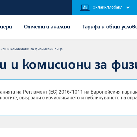
Онлайн/Мобайл
иери
Отчети и анализи
Тарифи и общи услов
акси и комисиони за физически лица
и и комисиони за физ
нията на Регламент (ЕС) 2016/1011 на Европейския парламе
ностите, свързани с изчисляването и публикуването на сп