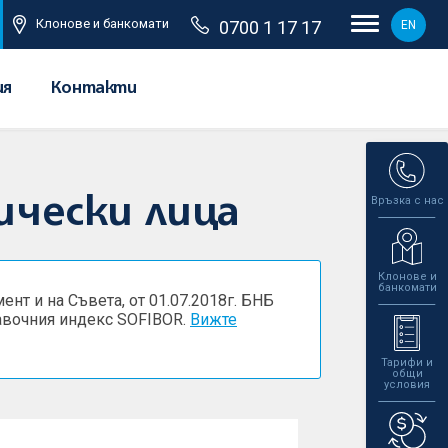
Клонове и банкомати
0700 1 17 17
EN
ия
Контакти
Връзка с нас
ически лица
Клонове и
банкомати
нт и на Съвета, от 01.07.2018г. БНБ
равочния индекс SOFIBOR.
Вижте
Тарифи и
общи
условия