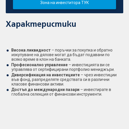
Зона на инвеститора ТУК
Характеристики
Висока ликвидност
– поръчки за покупка и обратно
изкупуване на дялове могат да бъдат подавани по
всяко време в клон на банката.
Професионално управление
– инвестицията ви се
управлява от сертифицирани портфолио мениджъри.
Диверсификация на инвестициите
– чрез инвестиции
във фонд, разпределяте средствата си в различни
класове финансови активи.
Достъп до международни пазари
– инвестирате в
глобална селекция от финансови инструменти.