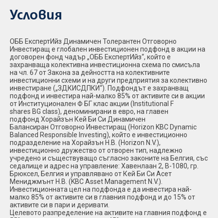
Условия
ОББ ЕкспертИйз Динамичен Толерантен Отговорно
Инвестиращ е глобален инвестиционен подфонд в акции на
договорен фонд чадър „ОББ ЕкспертИйз“, който е
захранваща колективна инвестиционна схема по смисъла
на чл. 67 от Закона за дейността на колективните
инвестиционни схеми и на други предприятия за колективно
инвестиране („ЗДКИСДПКИ“). Подфондът е захранващ
подфонд и инвестира най-малко 85% от активите си в акции
от Институционален Ф БГ клас акции (Institutional F
shares BG class), деноминирани в евро, на главен
подфонд Хорайзън Кей Би Си Динамичен
Балансиран Отговорно Инвестиращ (Horizon KBC Dynamic
Balanced Responsible Investing), който е инвестиционно
подразделение на Хорайзън Н.В. (Horizon N.V.),
инвестиционно дружество от отворен тип, надлежно
учредено и съществуващо съгласно законите на Белгия, със
седалище и адрес на управление: Хавенлаан 2, В-1080, гр.
Брюксел, Белгия и управлявано от Кей Би Си Асет
Мениджмънт Н.В. (KBC Asset Management N.V.).
Инвестиционната цел на подфонда е да инвестира най-
малко 85% от активите си в главния подфонд и до 15% от
активите си в пари и деривати.
Целевото разпределение на активите на главния подфонд е