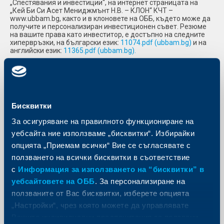
„Спестявания и инвестиции“, на интернет страницата на
„Кей Би Си Асет Мениджмънт Н.В. – КЛОН“ КЧТ –
www.ubbam.bg, както и в клоновете на ОББ, където може да
получите и персонализиран инвестиционен съвет. Резюме
на вашите права като инвеститор, е достъпно на следните
хипервръзки, на български език:
11074.pdf (ubbam.bg)
и на
английски език:
11365.pdf (ubbam.bg).
Документи
ОББ ЕкпертИйз Динамичен Толерантен Отговорно
Бисквитки
Инвестиращ
За осигуряване на правилното функциониране на
Основен информационен документ
ТУК
уебсайта ние използваме „бисквитки“. Избирайки
Информация за резултатите за минали периоди
ТУК
опцията „Приемам всички“ Вие се съгласявате с
Документ със сценарии за резултатите
ТУК
ползването на всички бисквитки в съответствие
Месечен бюлетин със структурата на портфейла
ТУК
с
Информация за използването на “бисквитки” в
Месечна информация на фонда
ТУК
уебсайтовете на ОББ
. За персонализиране на
Оповестяване на информация във връзка с
ползваните от Вас бисквитки, изберете опцията
устойчивостта
ТУК
„Настройки“, чрез която можете да управлявате
Вашите индивидуални предпочитания за ползвани