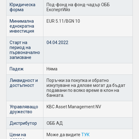
Юридическа
Под-фонд на фонд-чадър ОББ
форма
ЕкспертИйз
Минимална
EUR 5.11/BGN 10
еднократна
инвестиция
Старт на
04.04.2022
период на
първоначално
записване
Падеж
Няма
Ликвидност и
Поръчки за покупка и обратно
достъпност
изкупуване на дялове могат да бъдат
подавани по всяко време в клон на
банката.
Управляващо
KBC Asset Management NV
дружество
Дистрибутор
ОББ АД
Цени на
Може да видите
ТУК