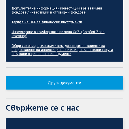
Допълнителна информация - инвестиции във взаимни
фондове / инвестиции в отговорни фондове
Тарифа на ОББ за финансови инструменти
Инвестиране в комфортната ви зона CoZI (Comfort Zone
Investing)
Общи условия, приложими към договорите с клиенти за
предоставяне на инвестиционни и или допълнителни услуги,
свързани с финансови инструменти
Други документи
Свържете се с нас