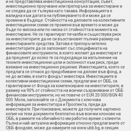
и не представлява инвестиционна консултация, съвет,
инвестиционно проучване или препоръка за инвестиране и
не следва да се тълкува като такава. Информацията е
валидна към датата на публикуването й и може да се
промени в бъдеще. Стойността на дяловете на колективните
инвестиционни схеми се променя във времето и може да
бъде по-висока или по-ниска от стойността в момента на
инвестиране. Не се гарантират печалби и съществува риск
за инвеститорите да не си възстановят пълния размер на
инвестираните средства. Затова е препоръчително
инвеститорите да се запознаят със спецификата на
финансовите инструменти, в които желаят да инвестират и
да преценят до колко те са подходящи за изпълнение на
техните инвестиционни цели и склонност към риск, преди
вземане на инвестиционно решение. Инвестицията, която се
предлага се отнася до придобиване на дялове във фонд, а
не до активи, в които фондът инвестира. Инвестициите в
колективни инвестиционни схеми, предлагани от ОББ, са
гарантирани от Фонда за компенсиране на инвеститорите, в
размер на 90% от стойността на всички съхранявани от ОББ
финансови инструменти, но не повече от EUR 20 000/BGN 40
000. Моля, запознайте се с Документа с ключова
информация за инвеститора и Проспекта, преди да
инвестирате. При поискване, можете да получите хартиено
копие на тези документи безплатно във всички клонове на
ОББ, в рамките на обичайното им работно време с клиенти.
Пълна и най-актуална информация относно предлаганите от
ОББ фондове, може да намерите на www.ubb.bg, в секция