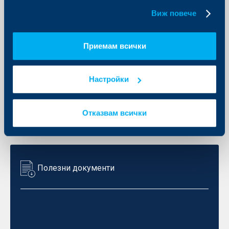
бисквитки.
Виж повече
Правила на ДФ чадър ОББ ЕкспертИйз
(ЛЕВА) (ЕВРО) в секция Документи
ТУК
Приемам всички
Проспект на ДФ чадър ОББ ЕкспертИйз (ЛЕВА)
(ЕВРО) в секция Документи
ТУК
Настройки
Отказвам всички
Отпечатване на списък
Полезни документи