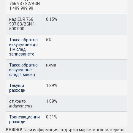
766 937.82/BGN
1 499 999.99
над EUR 766
0.15%
937.83/BGN 1
500 000
Такса обратно
5%
изкупуване до
1 м след
записването
Такса обратно
няма
изкупуване
след 1 месец
Текущи
1.89%
разходи
от които
1.09%
inducements
Трансакционни
0.31%
разходи
ВАЖНО! Тази информация съдържа маркетингов материал