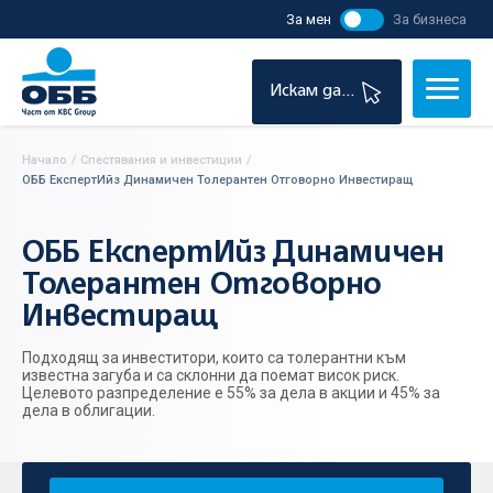
За мен
За бизнеса
Искам да...
Начало
/
Спестявания и инвестиции
/
ОББ ЕкспертИйз Динамичен Толерантен Отговорно Инвестиращ
ОББ ЕкспертИйз Динамичен
Толерантен Отговорно
Инвестиращ
Подходящ за инвеститори, които са толерантни към
известна загуба и са склонни да поемат висок риск.
Целевото разпределение е 55% за дела в акции и 45% за
дела в облигации.