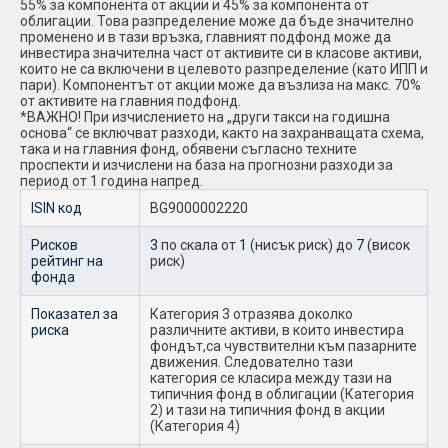
55% за компонента от акции и 45% за компонента от
облигации. Това разпределение може да бъде значително
променено и в тази връзка, главният подфонд може да
инвестира значителна част от активите си в класове активи,
които не са включени в целевото разпределение (като ИПП и
пари). Компонентът от акции може да възлиза на макс. 70%
от активите на главния подфонд.
*ВАЖНО! При изчислението на „други такси на годишна
основа“ се включват разходи, както на захранващата схема,
така и на главния фонд, обявени съгласно техните
проспекти и изчислени на база на прогнозни разходи за
период от 1 година напред.
ISIN код
BG9000002220
Рисков
3
по скала от
1
(нисък риск) до
7
(висок
рейтинг на
риск)
фонда
Показател за
Категория 3 отразява доколко
риска
различните активи, в които инвестира
фондът,са чувствителни към пазарните
движения. Следователно тази
категория се класира между тази на
типичния фонд в облигации (Категория
2) и тази на типичния фонд в акции
(Категория 4)