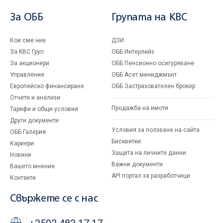
За ОББ
Групата на KBC
Кои сме ние
ДЗИ
За KBC Груп
ОББ Интерлийз
За акционери
ОББ Пенсионно осигуряване
Управление
ОББ Асет мениджмънт
Европейско финансиране
ОББ Застрахователен брокер
Отчети и анализи
Продажба на имоти
Тарифи и общи условия
Други документи
Условия за ползване на сайта
ОББ Галерия
Бисквитки
Кариери
Защита на личните данни
Новини
Важни документи
Вашето мнение
API портал за разработчици
Контакти
Свържете се с нас