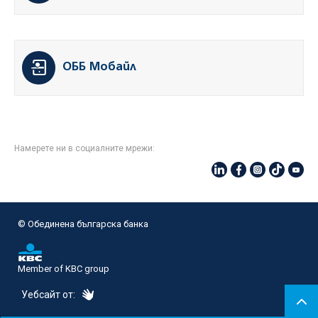
ОББ Мобайл
Намерете ни в социалните мрежи:
© Oбединена българска банка
Member of KBC group
eDesign
Уебсайт от: