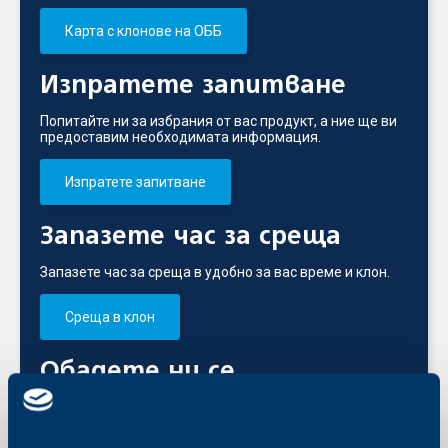
Карта с клонове на ОББ
Изпратете запитване
Попитайте ни за избрания от вас продукт, а ние ще ви
предоставим необходимата информация.
Изпратете запитване
Запазете час за среща
Запазете час за среща в удобно за вас време и клон.
Среща в клон
Обадете ни се
+3592 483 17 17
За връзка от страната и чужбина