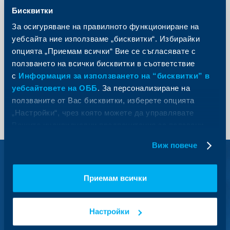
Бисквитки
*
71 71
За осигуряване на правилното функциониране на
Кратък номер за абонати на мобилни оператори
уебсайта ние използваме „бисквитки“. Избирайки
0700 1 17 17
опцията „Приемам всички“ Вие се съгласявате с
Национална линия
ползването на всички бисквитки в съответствие
+3592 811 20 99
с
Информация за използването на “бисквитки” в
Дистанционно кандидатстване за кредитни продукти
уебсайтовете на ОББ
. За персонализиране на
ползваните от Вас бисквитки, изберете опцията
„Настройки“, чрез която можете да управлявате
Вашите индивидуални предпочитания за ползвани
бисквитки.
Виж повече
Разгледайте
други наши
предложения
Приемам всички
Настройки
Програма Евроинвест