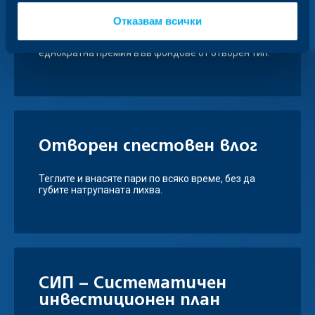
Отказвам всички
Получавате сигурността от защитата на
застраховка "Злополука", докато инвестирате с
еднократна премия във фондове от отворен тип.
Отворен спестовен влог
Теглите и внасяте пари по всяко време, без да
губите натрупаната лихва.
СИП – Систематичен
инвестиционен план