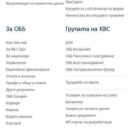
Факторинг
Актуализация на клиентски данни
Кредити за собственици на фирми
Финансови институции и суверени
За ОББ
Групата на KBC
Кои сме ние
ДЗИ
За KBC Груп
ОББ Интерлийз
За акционери
ОББ Пенсионно осигуряване
Управление
ОББ Асет мениджмънт
Европейско финансиране
ОББ Застрахователен брокер
Отчети и анализи
Продажба на имоти
Тарифи и общи условия
Други документи
Условия за ползване на сайта
ОББ Галерия
Бисквитки
Кариери
Защита на личните данни
Новини
Важни документи
Вашето мнение
API портал за разработчици
Контакти