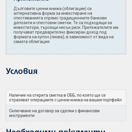
Дълговите ценни книжа (облигации) са
алтернативна форма за инвестиране на
спестяванията спрямо традиционните банкови
депозити и спестовни сметки. Те са подходящи за
инвеститори, търсещи нисък риск. Притежателите им
получават предварително фиксиран доход под
формата на купон (лихва), в зависимост от вида на
самата облигация.
Условия
Наличие на открита сметка в ОББ, по която ще се
отразяват операциите с ценни книжа на вашия портфейл
Сключване на договор за сделки с финансови
инструменти