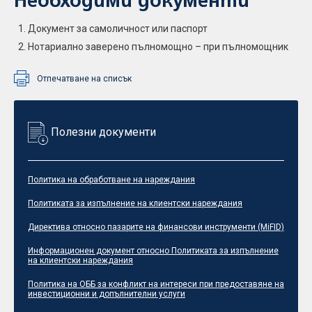
Необходими документи
Документ за самоличност или паспорт
Нотариално заверено пълномощно – при пълномощник
Отпечатване на списък
Полезни документи
Политика на обработване на нареждания
Политиката за изпълнение на клиентски нареждания
Директива относно пазарите на финансови инструменти (MiFID)
Информационен документ относно Политиката за изпълнение
на клиентски нареждания
Политика на ОББ за конфликт на интереси при предоставяне на
инвестиционни и допълнителни услуги