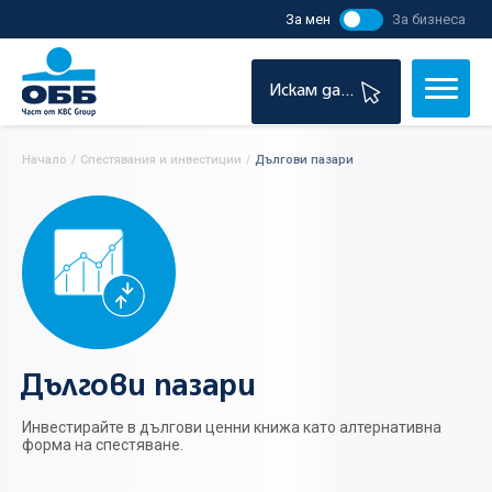
За мен
За бизнеса
Искам да...
Начало
/
Спестявания и инвестиции
/
Дългови пазари
Дългови пазари
Инвестирайте в дългови ценни книжа като алтернативна
форма на спестяване.