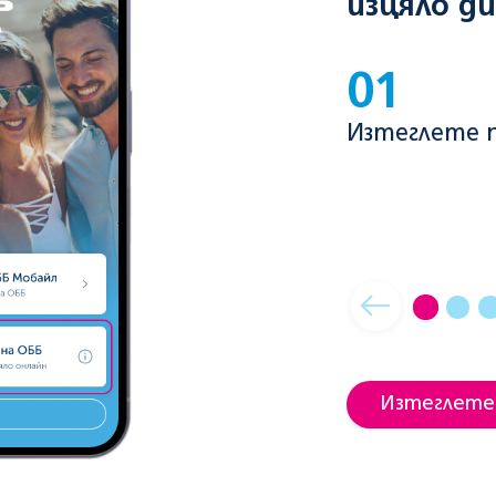
изцяло д
01
Изтеглете 
Изтеглете