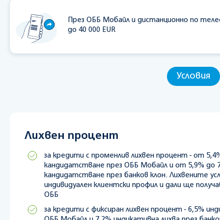
През ОББ Мобайл и дистанционно по тел
до 40 000 EUR
Условия
Лихвен процент
за кредити с променлив лихвен процент - от 5,4
кандидатстване през ОББ Мобайл и от 5,9% до 7
кандидатстване през банков клон. Лихвените усл
индивидуален клиентски профил и дали ще получ
ОББ
за кредити с фиксиран лихвен процент - 6,5% ин
ОББ Мобайл и 7,2% индикативна лихва през банко