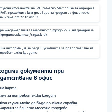
туални стойности на РЛП съгласно Методика за определя
 РЛП, приложима към договори за кредит за физически
за в сила от 22.12.2025 г.
равка-декларация за месечното трудово възнаграждение
 кредитоискателя/съдлъжник
ща информация за реда и условията за предоставяне на
отребителски кредити
ходими документи при
идатстване в офис
чна карта
кане за потребителски кредит
якои случаи може да бъде поискана справка-
кларация за вашето месечно трудово