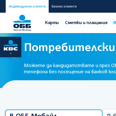
Индивидуални клиенти
Бизнес клиенти
Карти
Сметки и плащания
Потребителски
Можете да кандидатствате и през
О
телефона без посещение на банков кл