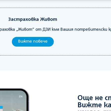
Застраховка Живот
раховка „Живот“ от ДЗИ към Вашия потребителски к
Вижте повече
Още не с
Вижте ка