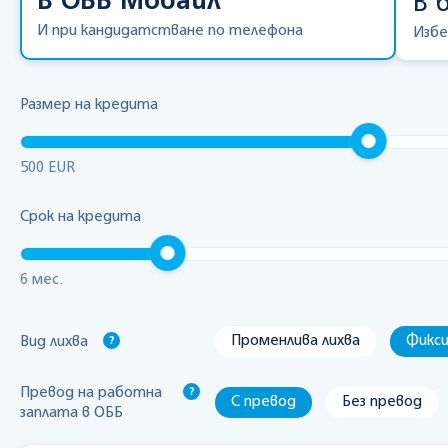
В ОББ Мобайл
В 
И при кандидатстване по телефона
Избе
Размер на кредита
500
EUR
Срок на кредита
6
мес.
Променлива лихва
Фикси
Вид лихва
Превод на работна
С превод
Без превод
заплата в ОББ