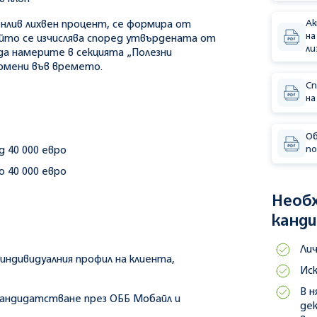
Ак
нлив лихвен процент, се формира от
на
ойто се изчислява според утвърдената от
ли
да намерите в секцията „Полезни
омени във времето.
Сп
на
Об
п
д 40 000 евро
о 40 000 евро
Необ
канд
Ли
индивидуалния профил на клиента,
Ис
В н
кандидатстване през ОББ Мобайл и
де