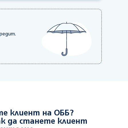
редит.
те клиент на ОББ?
к да станете клиент