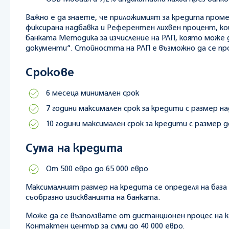
Важно е да знаете, че приложимият за кредита проме
фиксирана надбавка и Референтен лихвен процент, к
банката Методика за изчисление на РЛП, която може 
документи“. Стойността на РЛП е възможно да се пр
Срокове
6 месеца минимален срок
7 години максимален срок за кредити с размер на
10 години максимален срок за кредити с размер д
Сума на кредита
От 500 евро до 65 000 евро
Максималният размер на кредита се определя на база 
съобразно изискванията на банката.
Може да се възползвате от дистанционен процес на 
Контактен център за суми до 40 000 евро.