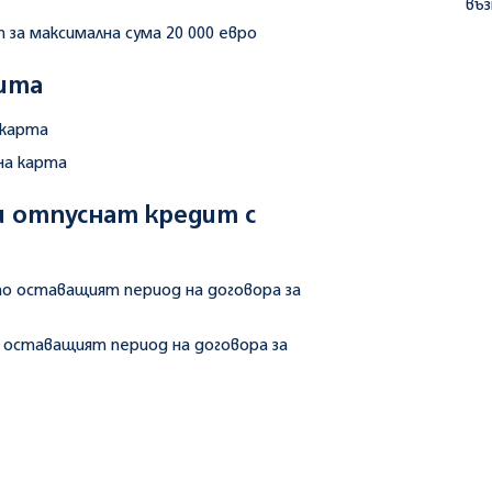
въз
за максимална сума 20 000 евро
дита
 карта
тна карта
ри отпуснат кредит с
то оставащият период на договора за
 оставащият период на договора за