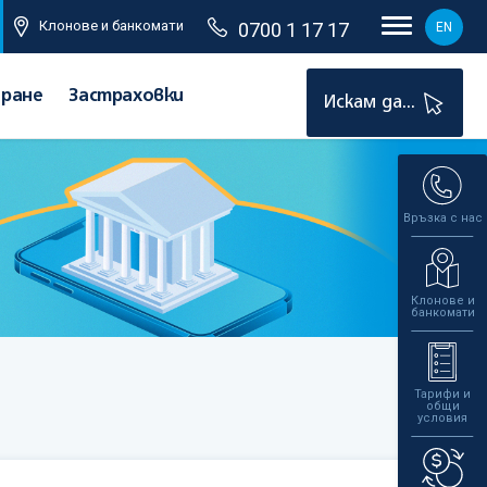
Клонове и банкомати
0700 1 17 17
EN
иране
Застраховки
Искам да...
Връзка с нас
Клонове и
банкомати
Тарифи и
общи
условия