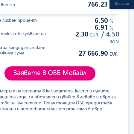
766.23
Курсове
 вноска
EUR
6.50
н лихвен процент
%
6.91
%
2.30
/ 4.50
 такса обслужване на
EUR
BGN
са за кандидатстване
27 666.90
лжима сума
EUR
Заявете в ОББ Мобайл
змерът на кредита в калкулатора, както и сумите,
ащи разходи, са обозначени двойно в левове и евро за
ство на клиентите. Понастоящем ОББ предоставя
илищни и потребителски кредити само в евро.