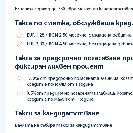
Клиенти с доход до 750 евро могат да кандидатстват 
Такса по сметка, обслужваща кре
EUR 1,28 / BGN 2,50 месечно, с издадена дебитна
EUR 2,30 / BGN 4,50 месечно, без издадена деби
Такса за предсрочно погасяване п
фиксиран лихвен процент
1,00% от предсрочно погасената главница, кога
кредит е по-голям от 1 година
0,5%от предсрочно погасената главница, когато
кредит е по-малък от 1 година.
Такси за кандидатстване
Банката не събира такси за кандидатстване.