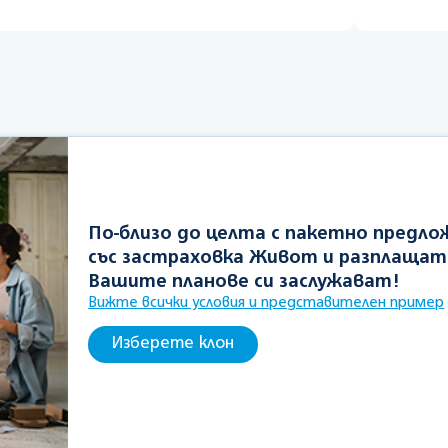
По-близо до целта с пакетно предл
със застраховка Живот и разплащат
Вашите планове си заслужават!
Вижте всички условия и представителен пример
Изберете клон