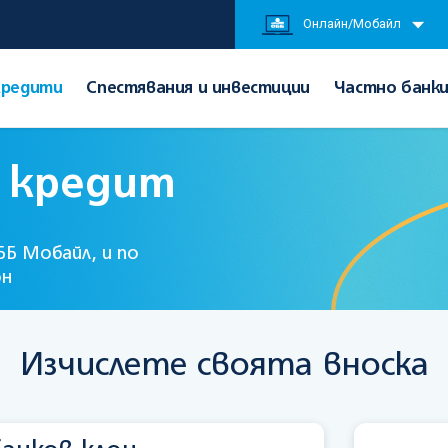
Онлайн/Мобайл
Кредити
Спестявания и инвестиции
Частно банк
 кредит
ББ Мобайл
, и по
он
Изчислете своята вноска