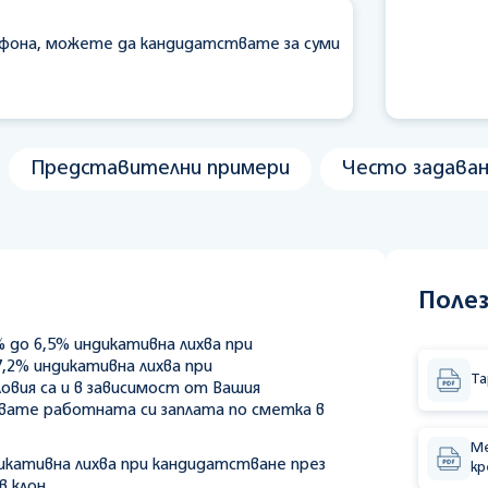
ефона, можете да кандидатствате за суми
Представителни примери
Често задаван
Поле
% до 6,5% индикативна лихва при
,2% индикативна лихва при
Та
овия са и в зависимост от Вашия
авате работната си заплата по сметка в
Ме
дикативна лихва при кандидатстване през
кр
в клон