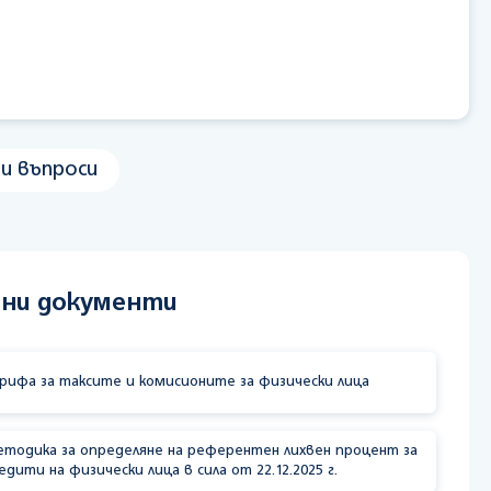
и въпроси
зни документи
рифа за таксите и комисионите за физически лица
тодика за определяне на референтен лихвен процент за
едити на физически лица в сила от 22.12.2025 г.