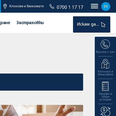
Клонове и банкомати
0700 1 17 17
EN
иране
Застраховки
Искам да...
Връзка с нас
Клонове и
банкомати
Тарифи и
общи
условия