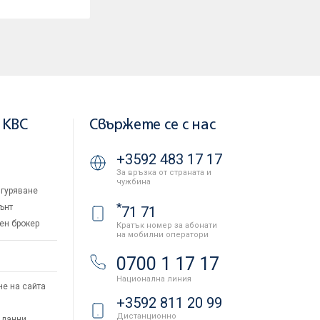
 KBC
Свържете се с нас
+3592 483 17 17
За връзка от страната и
чужбина
гуряване
*
ънт
71 71
ен брокер
Кратък номер за абонати
на мобилни оператори
и
0700 1 17 17
Национална линия
не на сайта
+3592 811 20 99
Дистанционно
 данни