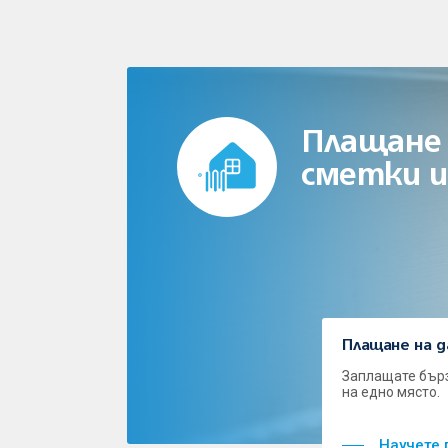
Плащане
сметки и
Плащане на д
Заплащате бърз
на едно място.
Научете 