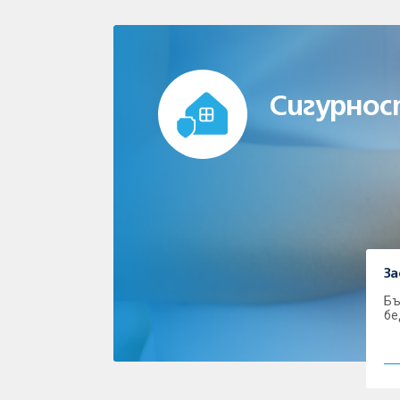
Сигурнос
За
Бъ
бе