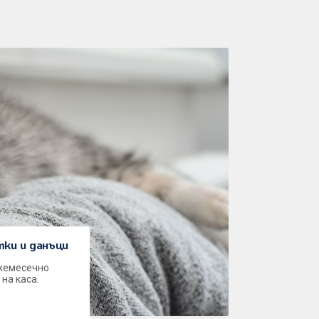
ки и данъци
ежемесечно
на каса.