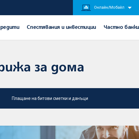
Онлайн/Мобайл
Кредити
Спестявания и инвестиции
Частно банк
рижа за дома
Плащане на битови сметки и данъци