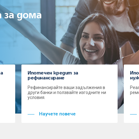
 за дома
на
Ипотечен кредит за
Ипо
рефинансиране
ну
Рефинансирайте ваши задължения в
Реа
други банки и ползвайте изгодните ни
рем
условия.
Научете повече