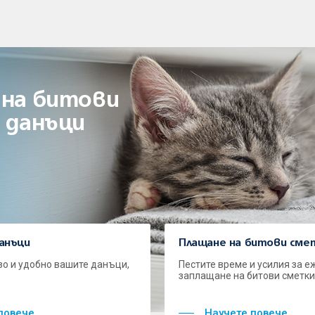
 на битови
 данъци
анъци
Плащане на битови смет
о и удобно вашите данъци,
Пестите време и усилия за 
заплащане на битови сметки 
повече
Научете повече