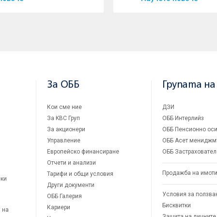
За ОББ
Групата на
Кои сме ние
ДЗИ
За KBC Груп
ОББ Интерлийз
За акционери
ОББ Пенсионно оси
Управление
ОББ Асет мениджм
Европейско финансиране
ОББ Застраховател
Отчети и анализи
Продажба на имот
Тарифи и общи условия
ски
Други документи
Условия за ползва
ОББ Галерия
Бисквитки
Кариери
 на
Защита на личните