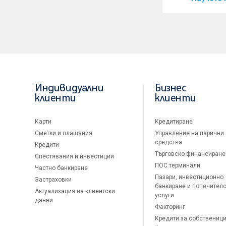
Индивидуални
Бизнес
клиенти
клиенти
Карти
Кредитиране
Сметки и плащания
Управление на парични
средства
Кредити
Търговско финансиране
Спестявания и инвестиции
ПОС терминали
Частно банкиране
Пазари, инвестиционно
Застраховки
банкиране и попечител
Актуализация на клиентски
услуги
данни
Факторинг
Кредити за собственици