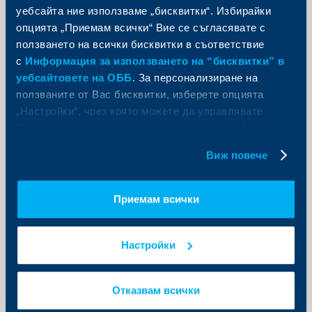
уебсайта ние използваме „бисквитки“. Избирайки
Информация за притежателите на дялове
опцията „Приемам всички“ Вие се съгласявате с
ползването на всички бисквитки в съответствие
Уведомително писмо
с
Информация за използването на “бисквитки” в
Проспект ГФИ 29.10.2021
уебсайтовете на ОББ
. За персонализиране на
Byuletin-GFI-10-2021.pdf
ползваните от Вас бисквитки, изберете опцията
„Настройки“, чрез която можете да управлявате
Вашите индивидуални предпочитания за ползвани
бисквитки.
Виж повече
Научете повече за фонда
Приемам всички
Свържете се с нас
Настройки
Отказвам всички
Посетете клон на