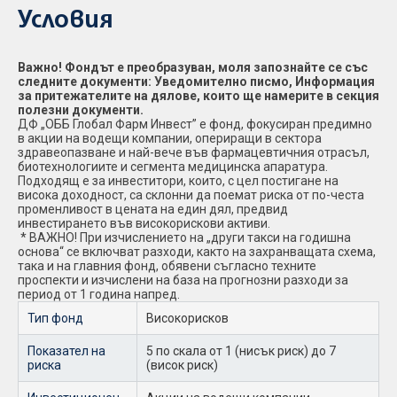
Условия
Важно! Фондът е преобразуван, моля запознайте се със
следните документи: Уведомително писмо, Информация
за притежателите на дялове, които ще намерите в секция
полезни документи.
ДФ „ОББ Глобал Фарм Инвест” е фонд, фокусиран предимно
в акции на водещи компании, опериращи в сектора
здравеопазване и най-вече във фармацевтичния отрасъл,
биотехнологиите и сегмента медицинска апаратура.
Подходящ е за инвеститори, които, с цел постигане на
висока доходност, са склонни да поемат риска от по-честа
променливост в цената на един дял, предвид
инвестирането във високорискови активи.
* ВАЖНО! При изчислението на „други такси на годишна
основа“ се включват разходи, както на захранващата схема,
така и на главния фонд, обявени съгласно техните
проспекти и изчислени на база на прогнозни разходи за
период от 1 година напред.
Тип фонд
Високорисков
Показател на
5 по скала от 1 (нисък риск) до 7
риска
(висок риск)