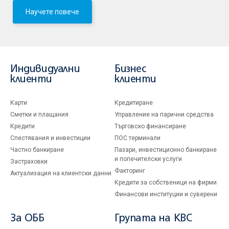
Научете повече
Индивидуални
Бизнес
клиенти
клиенти
Карти
Кредитиране
Сметки и плащания
Управление на парични средства
Кредити
Търговско финансиране
Спестявания и инвестиции
ПОС терминали
Частно банкиране
Пазари, инвестиционно банкиране
и попечителски услуги
Застраховки
Факторинг
Актуализация на клиентски данни
Кредити за собственици на фирми
Финансови институции и суверени
За ОББ
Групата на KBC