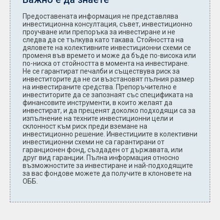
Предоставената информация не представлява
инвестиционна консултация, съвет, инвестиционно
проучване или препоръка за инвестиране и не
следва да се тълкува като такава. Стойността на
дяловете на колективните инвестиционни схеми се
променя във времето и може да бъде по-висока или
по-ниска от стойността в момента на инвестиране.
Не се гарантират печалби и съществува риск за
инвеститорите да не си възстановят пълния размер
на инвестираните средства. Препоръчително е
инвеститорите да се запознаят със спецификата на
финансовите инструменти, в които желаят да
инвестират, и да преценят доколко подходящи са за
изпълнение на техните инвестиционни цели и
склонност към риск преди вземане на
инвестиционно решение. Инвестициите в колективни
инвестиционни схеми не са гарантирани от
гаранционен фонд, създаден от държавата, или
друг вид гаранции. Пълна информация относно
възможностите за инвестиране и най-подходящите
за вас фондове можете да получите в клоновете на
ОББ.