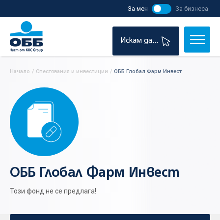
За мен
За бизнеса
Искам да...
Начало
/
Спестявания и инвестиции
/
ОББ Глобал Фарм Инвест
ОББ Глобал Фарм Инвест
Този фонд не се предлага!