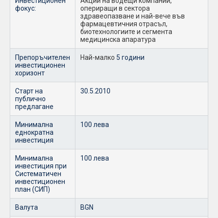
Инвестиционен
Акции на водещи компании,
фокус:
опериращи в сектора
здравеопазване и най-вече във
фармацевтичния отрасъл,
биотехнологиите и сегмента
медицинска апаратура
Препоръчителен
Най-малко
5 години
инвестиционен
хоризонт
Старт на
30.5.2010
публично
предлагане
Минимална
100 лева
еднократна
инвестиция
Минимална
100 лева
инвестиция при
Систематичен
инвестиционен
план (СИП)
Валута
BGN