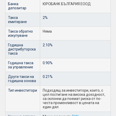
Банка
ЮРОБАНК БЪЛГАРИЯ ЕООД
депозитар
Такса
2%
емитиране
Такса обратно
Няма
изкупуване
Годишна
2.10%
дистрибуторска
такса
Годишна такса
0.90%
за управление
Други такси на
0.21%
годишна основа
Тип инвеститори
Подходящ за инвеститори, които, с
цел постигане на висока доходност,
са склонни да поемат риска от по-
честа променливост в цената на
един дял