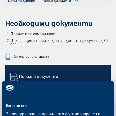
Цени на дялове
Може да видите
ТУК
Необходими документи
Документ за самоличност
Декларация за произход на средствата при суми над 30
000 лева
Отпечатване на списък
Полезни документи
Бисквитки
За осигуряване на правилното функциониране на
Ключова информация Глобал Фарм Инвест 04.2021