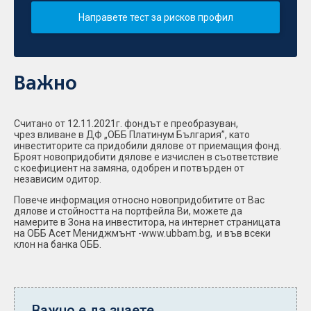
Направете тест за рисков профил
Важно
Считано от 12.11.2021г. фондът е преобразуван,
чрез вливане в ДФ „ОББ Платинум България”, като
инвеститорите са придобили дялове от приемащия фонд.
Броят новопридобити дялове е изчислен в съответствие
с коефициент на замяна, одобрен и потвърден от
независим одитор.
Повече информация относно новопридобитите от Вас
дялове и стойността на портфейла Ви, можете да
намерите в Зона на инвеститора, на интернет страницата
на ОББ Асет Мениджмънт -www.ubbam.bg, и във всеки
клон на банка ОББ.
Важно е да знаете