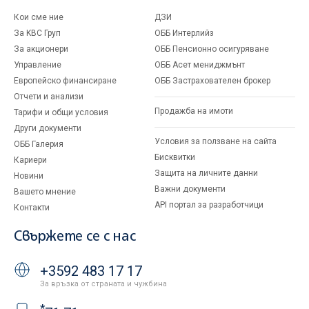
Кои сме ние
ДЗИ
За KBC Груп
ОББ Интерлийз
За акционери
ОББ Пенсионно осигуряване
Управление
ОББ Асет мениджмънт
Европейско финансиране
ОББ Застрахователен брокер
Отчети и анализи
Продажба на имоти
Тарифи и общи условия
Други документи
Условия за ползване на сайта
ОББ Галерия
Бисквитки
Кариери
Защита на личните данни
Новини
Важни документи
Вашето мнение
API портал за разработчици
Контакти
Свържете се с нас
+3592 483 17 17
За връзка от страната и чужбина
*