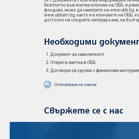
се с Документа с ключова информация за инв
безплатно във всички клонове на ОББ, в рам
фондове, може да намерите на www.ubb.bg, в
www.ubbam.bg, както и в клоновете на ОББ, 
достъпно на следните хипервръзки, на бълга
Необходими докумен
Документ за самоличност
Открита сметка в ОББ
Договори за сделки с финансови инструме
Отпечатване на списък
Свържете се с нас