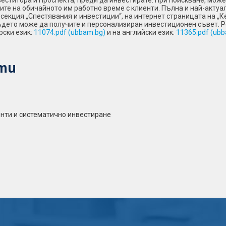
еститора и Проспекта, преди да инвестирате. При поискване, може
ките на обичайното им работно време с клиенти. Пълна и най-акт
 секция „Спестявания и инвестиции“, на интернет страницата на „
където може да получите и персонализиран инвестиционен съвет. Р
рски език:
11074.pdf (ubbam.bg)
и на английски език:
11365.pdf (ub
ти
нти и систематично инвестиране