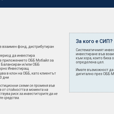
За кого е СИП?
в взаимен фонд, дистрибутиран
Систематичният инвес
инвестиране във взаи
 период да инвестира
към хора, които биха 
 в приложението ОББ Мобайл за
определена цел.
 Балансиран и/или ОББ
орно Инвестиращ
Имате възможност да 
ва в клон на ОББ, като клиентът
дигитално през ОББ 
0 дни
естиционни схеми се променя във
а от стойността в момента на
ствува риск за инвеститорите да не
те средства.