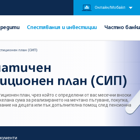
Онлайн/Мобайл
Кредити
Спестявания и инвестиции
Частно банк
стиционен план (СИП)
матичен
иционен план (СИП)
иционен план, чрез който с определени от вас месечни вноски
желана сума за реализирането на мечтано пътуване, покупка,
вание на децата или пък допълнителна помощ след пенсионна
кументи