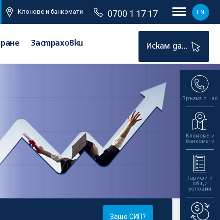
Клонове и банкомати
0700 1 17 17
EN
иране
Застраховки
Искам да...
Връзка с нас
Клонове и
банкомати
Тарифи и
общи
условия
Защо СИП?