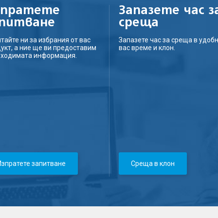
зпратете
Запазете час з
апитване
среща
тайте ни за избрания от вас
Запазете час за среща в удобн
укт, а ние ще ви предоставим
вас време и клон.
бходимата информация.
Изпратете запитване
Среща в клон