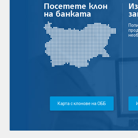
Посетете клон
И
на банката
з
Попи
прод
нео
Карта с клонове на ОББ