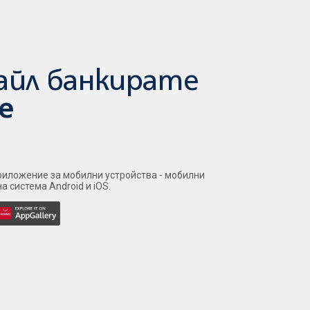
айл банкирате
е
иложение за мобилни устройства - мобилни
 система Android и iOS.