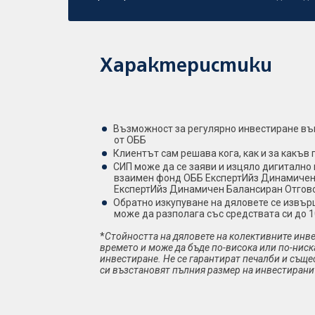
Характеристики
Възможност за регулярно инвестиране въ
от ОББ
Клиентът сам решава кога, как и за какъв
СИП може да се заяви и изцяло дигитално
взаимен фонд ОББ ЕкспертИйз Динамичен
ЕкспертИйз Динамичен Балансиран Отгов
Обратно изкупуване на дяловете се извърш
може да разполага със средствата си до 1
*
Стойността на дяловете на колективните инв
времето и може да бъде по-висока или по-ниск
инвестиране. Не се гарантират печалби и съще
си възстановят пълния размер на инвестирани