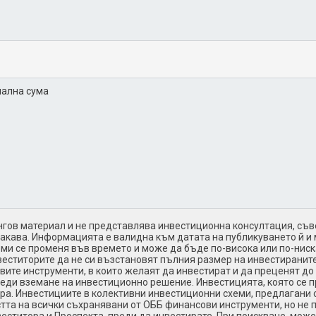
ална сума
в материал и не представлява инвестиционна консултация, съве
 такава. Информацията е валидна към датата на публикуването й и
ми се променя във времето и може да бъде по-висока или по-ниска
веститорите да не си възстановят пълния размер на инвестиранит
вите инструменти, в които желаят да инвестират и да преценят до
реди вземане на инвестиционно решение. Инвестицията, която се 
ира. Инвестициите в колективни инвестиционни схеми, предлагани 
стта на всички съхранявани от ОББ финансови инструменти, но не п