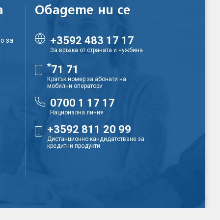
а
Обадете ни се
+3592 483 17 17
о за
За връзка от страната и чужбина
*
71 71
Кратък номер за абонати на
мобилни оператори
0700 1 17 17
Национална линия
+3592 811 20 99
Дистанционно кандидатстване за
кредитни продукти