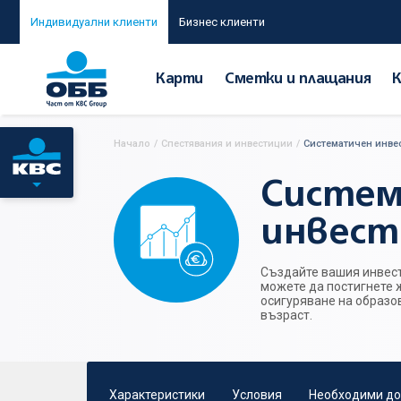
Индивидуални клиенти
Бизнес клиенти
Карти
Сметки и плащания
Начало
/
Спестявания и инвестиции
/
Систематичен инве
Систе
инвест
Създайте вашия инвест
можете да постигнете 
осигуряване на образо
възраст.
Характеристики
Условия
Необходими до