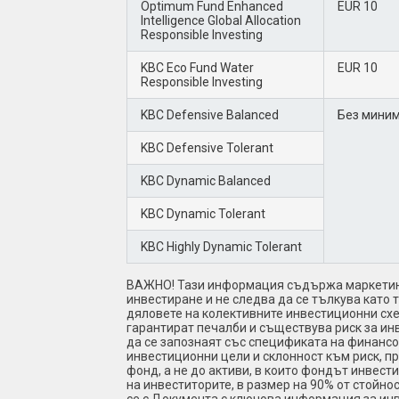
Optimum Fund Enhanced
EUR 10
Intelligence Global Allocation
Responsible Investing
KBC Eco Fund Water
EUR 10
Responsible Investing
KBC Defensive Balanced
Без миним
KBC Defensive Tolerant
KBC Dynamic Balanced
KBC Dynamic Tolerant
KBC Highly Dynamic Tolerant
ВАЖНО! Тази информация съдържа маркетинго
инвестиране и не следва да се тълкува като
дяловете на колективните инвестиционни схе
гарантират печалби и съществува риск за ин
да се запознаят със спецификата на финансо
инвестиционни цели и склонност към риск, п
фонд, а не до активи, в които фондът инвест
на инвеститорите, в размер на 90% от стойно