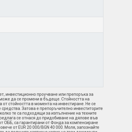
т, инвестиционно проучване или препоръка за
 може да се промени в бъдеще. Стойността на
 от стойността в момента на инвестиране. Не се
е средства. Затова е препоръчително инвеститорите
 колко те са подходящи за изпълнение на техните
предлага се отнася до придобиване на дялове във
от ОББ, са гарантирани от Фонда за компенсиране
овече от EUR 20 000/BGN 40 000. Моля, запознайте