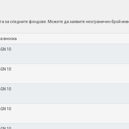
га за следните фондовe. Можете да заявите неограничен брой ин
на вноска
BGN 10
BGN 10
BGN 10
BGN 10
BGN 10