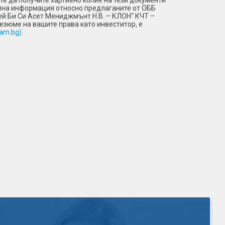
те да получите хартиено копие на тези документи
уална информация относно предлаганите от ОББ
Кей Би Си Асет Мениджмънт Н.В. – КЛОН“ КЧТ –
езюме на вашите права като инвеститор, е
bam.bg)
.