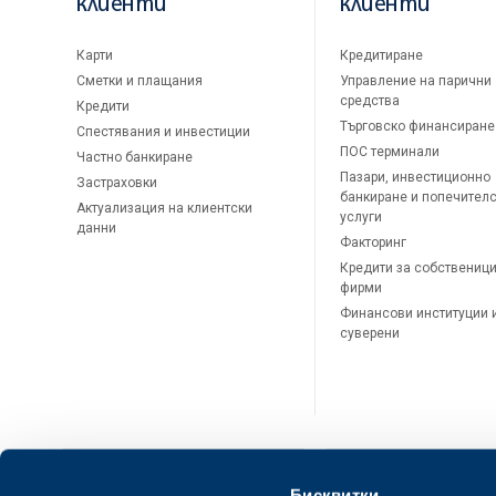
клиенти
клиенти
Карти
Кредитиране
Сметки и плащания
Управление на парични
средства
Кредити
Търговско финансиране
Спестявания и инвестиции
ПОС терминали
Частно банкиране
Пазари, инвестиционно
Застраховки
банкиране и попечител
Актуализация на клиентски
услуги
данни
Факторинг
Кредити за собственици
фирми
Финансови институции 
суверени
Бисквитки