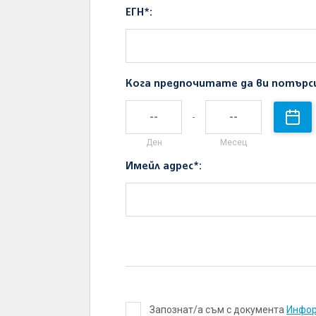
ЕГН*:
Кога предпочитате да ви потърс
-
Ден
Месец
Имейл адрес*:
Запознат/а съм с документа
Инфор