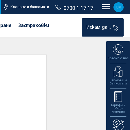
Клонове и банкомати
0700 1 17 17
EN
иране
Застраховки
Искам да...
Връзка с нас
Клонове и
банкомати
Тарифи и
общи
условия