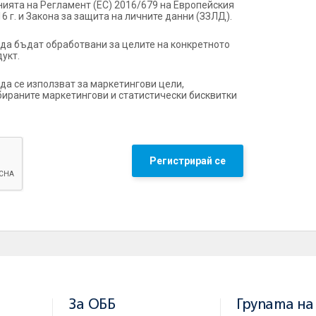
нията на Регламент (ЕС) 2016/679 на Европейския
6 г. и Закона за защита на личните данни (ЗЗЛД).
да бъдат обработвани за целите на конкретното
укт.
да се използват за маркетингови цели,
ираните маркетингови и статистически бисквитки
Регистрирай се
За ОББ
Групата на