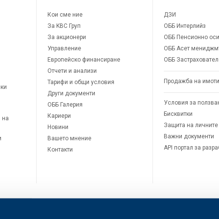
Кои сме ние
ДЗИ
За KBC Груп
ОББ Интерлийз
За акционери
ОББ Пенсионно оси
Управление
ОББ Асет мениджм
Европейско финансиране
ОББ Застраховател
Отчети и анализи
Продажба на имот
Тарифи и общи условия
ски
Други документи
Условия за ползва
ОББ Галерия
Бисквитки
Кариери
 на
Защита на личните
Новини
Важни документи
и
Вашето мнение
API портал за разр
Контакти