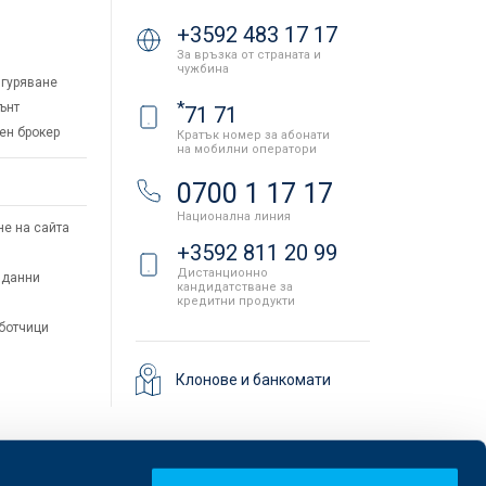
+3592 483 17 17
За връзка от страната и
чужбина
гуряване
*
ънт
71 71
ен брокер
Кратък номер за абонати
на мобилни оператори
и
0700 1 17 17
Национална линия
не на сайта
+3592 811 20 99
Дистанционно
 данни
кандидатстване за
кредитни продукти
аботчици
Клонове и банкомати