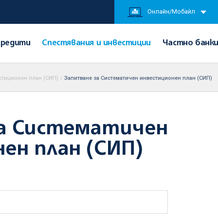
Онлайн/Мобайл
Кредити
Спестявания и инвестиции
Частно банк
стиционен план (СИП)
/
Запитване за Систематичен инвестиционен план (СИП)
за Систематичен
ен план (СИП)