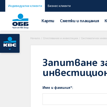
Индивидуални клиенти
Бизнес клиенти
Карти
Сметки и плащания
Начало
/
Спестявания и инвестиции
/
Систематичен инве
Запитване 
инвестицион
Име и фамилия*: