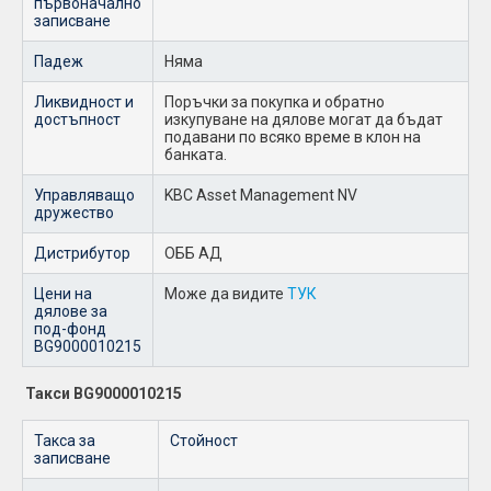
първоначално
записване
Падеж
Няма
Ликвидност и
Поръчки за покупка и обратно
достъпност
изкупуване на дялове могат да бъдат
подавани по всяко време в клон на
банката.
Управляващо
KBC Asset Management NV
дружество
Дистрибутор
ОББ АД
Цени на
Може да видите
ТУК
дялове за
под-фонд
BG9000010215
Такси BG9000010215
Такса за
Стойност
записване