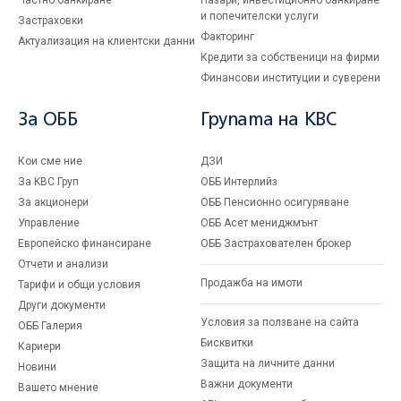
Частно банкиране
Пазари, инвестиционно банкиране
и попечителски услуги
Застраховки
Факторинг
Актуализация на клиентски данни
Кредити за собственици на фирми
Финансови институции и суверени
За ОББ
Групата на KBC
Кои сме ние
ДЗИ
За KBC Груп
ОББ Интерлийз
За акционери
ОББ Пенсионно осигуряване
Управление
ОББ Асет мениджмънт
Европейско финансиране
ОББ Застрахователен брокер
Отчети и анализи
Продажба на имоти
Тарифи и общи условия
Други документи
Условия за ползване на сайта
ОББ Галерия
Бисквитки
Кариери
Защита на личните данни
Новини
Важни документи
Вашето мнение