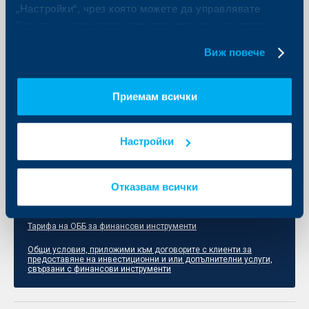
„Настройки“, чрез която можете да управлявате
Вашите индивидуални предпочитания за ползвани
Отпечатване на списък
бисквитки.
Виж повече
Полезни документи
Приемам всички
Настройки
Отказвам всички
Допълнителна информация - инвестиции във взаимни
фондове / инвестиции в отговорни фондове
Тарифа на ОББ за финансови инструменти
Общи условия, приложими към договорите с клиенти за
предоставяне на инвестиционни и или допълнителни услуги,
свързани с финансови инструменти