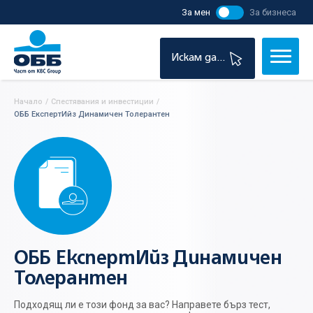
За мен
За бизнеса
Искам да...
Начало
/
Спестявания и инвестиции
/
ОББ ЕкспертИйз Динамичен Толерантен
ОББ ЕкспертИйз Динамичен
Толерантен
Подходящ ли е този фонд за вас? Направете бърз тест,