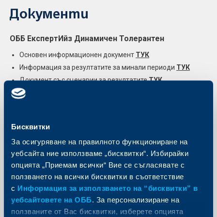
Документи
ОББ ЕкспертИйз Динамичен Толерантен
Основен информационен документ
ТУК
Информация за резултатите за минали периоди
ТУК
Документ със сценарии за резултатите
ТУК
Месечен бюлетин със структурата на портфейла
ТУК
Месечна информация на фонда
ТУК
Финансови отчети
ТУК
Бисквитки
За осигуряване на правилното функциониране на
уебсайта ние използваме „бисквитки“. Избирайки
опцията „Приемам всички“ Вие се съгласявате с
Правила на ДФ чадър ОББ ЕкспертИйз в секция
ползването на всички бисквитки в съответствие
Документи
ТУК
с
Информация за използването на “бисквитки” в
уебсайтовете на ОББ
. За персонализиране на
Проспект на ДФ чадър ОББ ЕкспертИйз в секция
Документи
ТУК
ползваните от Вас бисквитки, изберете опцията