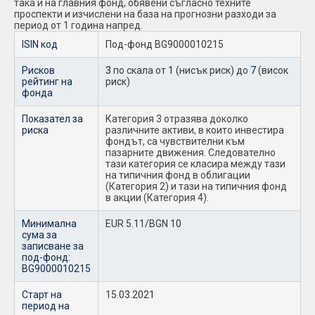
така и на главния фонд, обявени съгласно техните
проспекти и изчислени на база на прогнозни разходи за
период от 1 година напред.
ISIN код
Под-фонд BG9000010215
Рисков
3
по скала от
1
(нисък риск) до
7
(висок
рейтинг на
риск)
фонда
Показател за
Категория 3 отразява доколко
риска
различните активи, в които инвестира
фондът, са чувствителни към
пазарните движения. Следователно
тази категория се класира между тази
на типичния фонд в облигации
(Категория 2) и тази на типичния фонд
в акции (Категория 4).
Минимална
EUR 5.11/BGN 10
сума за
записване за
под-фонд:
BG9000010215
Старт на
15.03.2021
период на