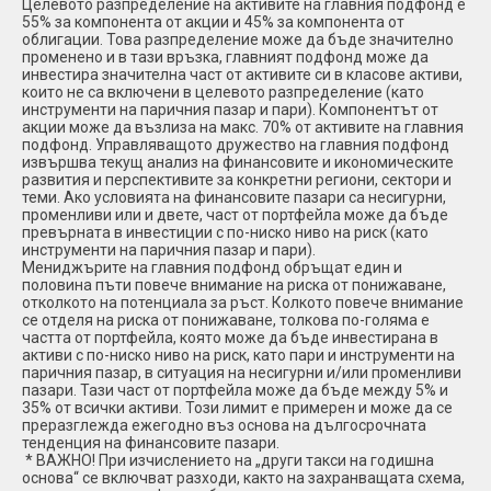
Целевото разпределение на активите на главния подфонд е
55% за компонента от акции и 45% за компонента от
облигации. Това разпределение може да бъде значително
променено и в тази връзка, главният подфонд може да
инвестира значителна част от активите си в класове активи,
които не са включени в целевото разпределение (като
инструменти на паричния пазар и пари). Компонентът от
акции може да възлиза на макс. 70% от активите на главния
подфонд. Управляващото дружество на главния подфонд
извършва текущ анализ на финансовите и икономическите
развития и перспективите за конкретни региони, сектори и
теми. Ако условията на финансовите пазари са несигурни,
променливи или и двете, част от портфейла може да бъде
превърната в инвестиции с по-ниско ниво на риск (като
инструменти на паричния пазар и пари).
Мениджърите на главния подфонд обръщат един и
половина пъти повече внимание на риска от понижаване,
отколкото на потенциала за ръст. Колкото повече внимание
се отделя на риска от понижаване, толкова по-голяма е
частта от портфейла, която може да бъде инвестирана в
активи с по-ниско ниво на риск, като пари и инструменти на
паричния пазар, в ситуация на несигурни и/или променливи
пазари. Тази част от портфейла може да бъде между 5% и
35% от всички активи. Този лимит е примерен и може да се
преразглежда ежегодно въз основа на дългосрочната
тенденция на финансовите пазари.
* ВАЖНО! При изчислението на „други такси на годишна
основа“ се включват разходи, както на захранващата схема,