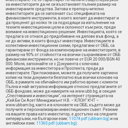
за инвеститорите да не си възстановят пълния размер на
инвестираните средства. Затова е препоръчително
инвеститорите да се запознаят със спецификата на
финансовите инструменти, в които желаят да инвестират и
да преценят до колко те са подходящи за изпълнение на
техните инвестиционни цели и склонност към риск, преди
вземане на инвестиционно решение. Инвестицията, която се
предлага се отнася до придобиване на дялове във фонд, а
не до активи, в които фондът инвестира. Инвестициите в
колективни инвестиционни схеми, предлагани от ОББ, са
гарантирани от Фонда за компенсиране на инвеститорите, в
размер на 90% от стойността на всички съхранявани от ОББ
финансови инструменти, но не повече от EUR 20 000/BGN 40
000. Моля, запознайте се с Документа с ключова
информация за инвеститора и Проспекта, преди да
инвестирате. При поискване, можете да получите хартиено
копие на тези документи безплатно във всички клонове на
ОББ, в рамките на обичайното им работно време с клиенти.
Пълна и най-актуална информация относно предлаганите от
ОББ фондове, може да намерите на www.ubb.bg, в секция
„Спестявания и инвестиции“, на интернет страницата на
„Кей Би Си Асет Мениджмънт Н.В. – КЛОН“ КЧТ –
www.ubbam.bg, както и в клоновете на ОББ, където може да
получите и персонализиран инвестиционен съвет. Резюме
на вашите права като инвеститор, е достъпно на следните
хипервръзки, на български език:
11074.pdf (ubbam.bg)
и на
английски език:
11365.pdf (ubbam.bg).