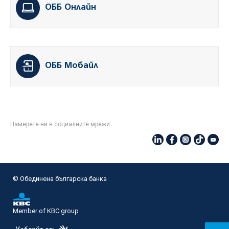
ОББ Онлайн
ОББ Мобайл
Намерете ни в социалните мрежи:
© Oбединена българска банка
Member of KBC group
eDesign