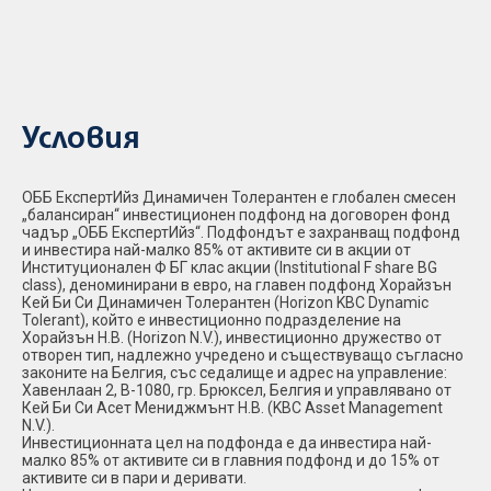
Условия
ОББ ЕкспертИйз Динамичен Толерантен е глобален смесен
„балансиран“ инвестиционен подфонд на договорен фонд
чадър „ОББ ЕкспертИйз“. Подфондът е захранващ подфонд
и инвестира най-малко 85% от активите си в акции от
Институционален Ф БГ клас акции (Institutional F share BG
class), деноминирани в евро, на главен подфонд Хорайзън
Кей Би Си Динамичен Толерантен (Horizon KBC Dynamic
Tolerant), който е инвестиционно подразделение на
Хорайзън Н.В. (Horizon N.V.), инвестиционно дружество от
отворен тип, надлежно учредено и съществуващо съгласно
законите на Белгия, със седалище и адрес на управление:
Хавенлаан 2, В-1080, гр. Брюксел, Белгия и управлявано от
Кей Би Си Асет Мениджмънт Н.В. (KBC Asset Management
N.V.).
Инвестиционната цел на подфонда е да инвестира най-
малко 85% от активите си в главния подфонд и до 15% от
активите си в пари и деривати.