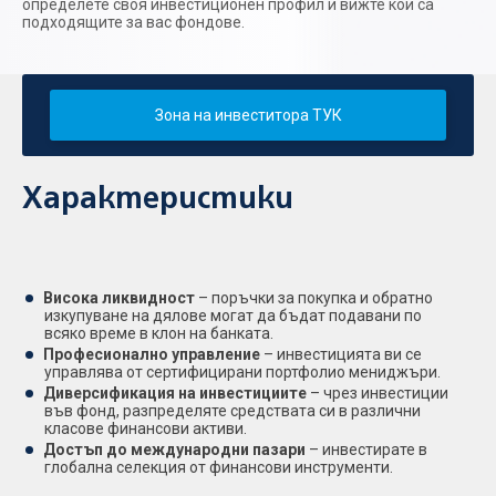
определете своя инвестиционен профил и вижте кои са
подходящите за вас фондове.
Зона на инвеститора ТУК
Характеристики
Висока ликвидност
– поръчки за покупка и обратно
изкупуване на дялове могат да бъдат подавани по
всяко време в клон на банката.
Професионално управление
– инвестицията ви се
управлява от сертифицирани портфолио мениджъри.
Диверсификация на инвестициите
– чрез инвестиции
във фонд, разпределяте средствата си в различни
класове финансови активи.
Достъп до международни пазари
– инвестирате в
глобална селекция от финансови инструменти.