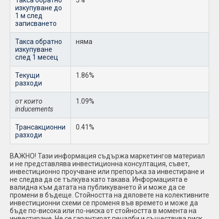
Такса обратно
5%
изкупуване до
1 м след
записването
Такса обратно
няма
изкупуване
след 1 месец
Текущи
1.86%
разходи
от които
1.09%
inducements
Трансакционни
0.41%
разходи
ВАЖНО! Тази информация съдържа маркетингов материал
и не представлява инвестиционна консултация, съвет,
инвестиционно проучване или препоръка за инвестиране и
не следва да се тълкува като такава. Информацията е
валидна към датата на публикуването й и може да се
промени в бъдеще. Стойността на дяловете на колективните
инвестиционни схеми се променя във времето и може да
бъде по-висока или по-ниска от стойността в момента на
инвестиране. Не се гарантират печалби и съществува риск