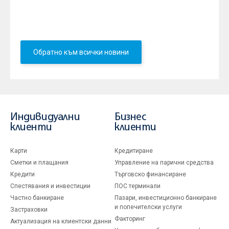
до 3 000 евро на кв. метър, а увеличението на
наемите бе значително по-скромно. Накрая балонът
се спука……
Обратно към всички новини
Индивидуални
Бизнес
клиенти
клиенти
Карти
Кредитиране
Сметки и плащания
Управление на парични средства
Кредити
Търговско финансиране
Спестявания и инвестиции
ПОС терминали
Частно банкиране
Пазари, инвестиционно банкиране
и попечителски услуги
Застраховки
Факторинг
Актуализация на клиентски данни