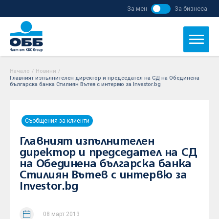
За мен
За бизнеса
Начало
/
Новини
/
Главният изпълнителен директор и председател на СД на Обединена
българска банка Стилиян Вътев с интервю за Investor.bg
Съобщения за клиенти
Главният изпълнителен
директор и председател на СД
на Обединена българска банка
Стилиян Вътев с интервю за
Investor.bg
08 март 2013