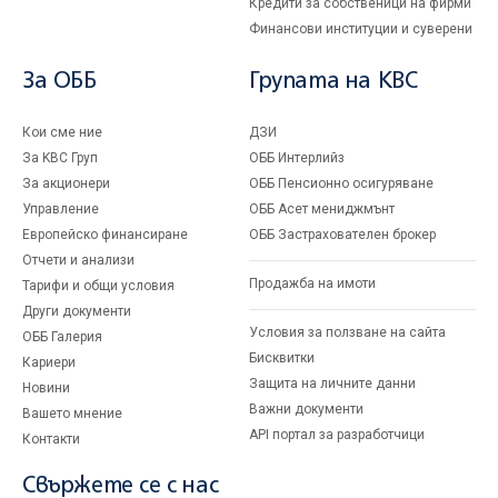
Кредити за собственици на фирми
Финансови институции и суверени
За ОББ
Групата на KBC
Кои сме ние
ДЗИ
За KBC Груп
ОББ Интерлийз
За акционери
ОББ Пенсионно осигуряване
Управление
ОББ Асет мениджмънт
Европейско финансиране
ОББ Застрахователен брокер
Отчети и анализи
Продажба на имоти
Тарифи и общи условия
Други документи
Условия за ползване на сайта
ОББ Галерия
Бисквитки
Кариери
Защита на личните данни
Новини
Важни документи
Вашето мнение
API портал за разработчици
Контакти
Свържете се с нас