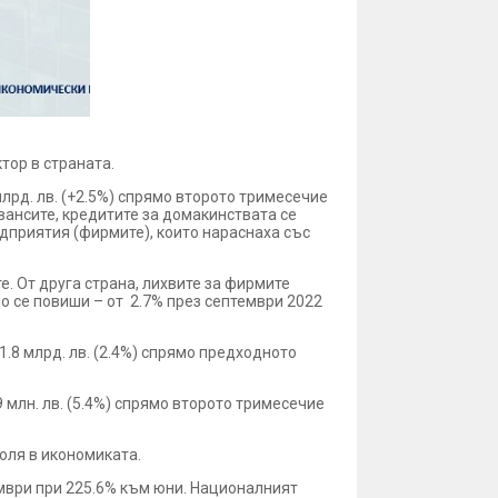
ктор в страната.
млрд. лв. (+2.5%) спрямо второто тримесечие
 авансите, кредитите за домакинствата се
редприятия (фирмите), които нараснаха със
 От друга страна, лихвите за фирмите
о се повиши – от 2.7% през септември 2022
1.8 млрд. лв. (2.4%) спрямо предходното
9 млн. лв. (5.4%) спрямо второто тримесечие
оля в икономиката.
ември при 225.6% към юни. Националният