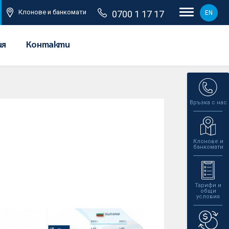
Клонове и банкомати
0700 1 17 17
EN
ия
Контакти
Връзка с нас
Клонове и
банкомати
Тарифи и
общи
условия