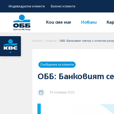
Индивидуални клиенти
Бизнес клиенти
Кои сме ние
Новини
Кар
Начало
/
Новини
/
ОББ: Банковият сектор с отлични резу
Съобщения за клиенти
ОББ: Банковият с
09 ноември 2023