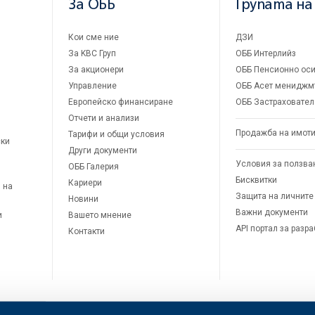
За ОББ
Групата на
Кои сме ние
ДЗИ
За KBC Груп
ОББ Интерлийз
За акционери
ОББ Пенсионно оси
Управление
ОББ Асет мениджм
Европейско финансиране
ОББ Застраховател
Отчети и анализи
Продажба на имот
Тарифи и общи условия
ски
Други документи
Условия за ползва
ОББ Галерия
Бисквитки
Кариери
 на
Защита на личните
Новини
Важни документи
и
Вашето мнение
API портал за разр
Контакти