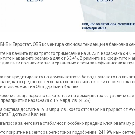
БНБ и Евростат, ОББ коментира ключови тенденции в банковия се
те на банките през третото тримесечие на 2023 г. нараснаха с 4.0 
едитите и авансите заемаха дял от 63.4%. В рамките на кредитите и
 от два пъти по-значително в сравнение с тези за нефинансовите п
 при кредитирането на домакинствата бе задържането на лихвите.
ване, като среднопретеглената левова лихва в този сегмент плавн
вният икономист на ОББ д-р Емил Калчев.
месечие също нараснаха, като тези на домакинства се увеличиха с 
редприятия нараснаха с 1.9 млрд. лв. (4.5%).
 система достигна 19.3 млрд. лв., което отговаря на прираст от 99
ата.“, допълни Калчев.
 въпроса за неговата стабилност, особено предвид ключовата му р
ото покритие на сектора регистрира подобрение: 241.9% към септ