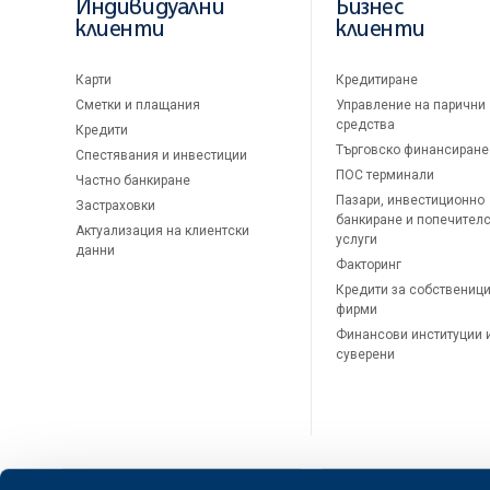
Индивидуални
Бизнес
клиенти
клиенти
Карти
Кредитиране
Сметки и плащания
Управление на парични
средства
Кредити
Търговско финансиране
Спестявания и инвестиции
ПОС терминали
Частно банкиране
Пазари, инвестиционно
Застраховки
банкиране и попечител
Актуализация на клиентски
услуги
данни
Факторинг
Кредити за собственици
фирми
Финансови институции 
суверени