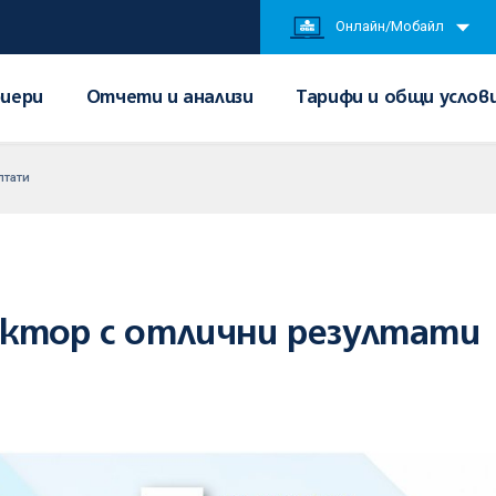
Онлайн/Мобайл
иери
Отчети и анализи
Тарифи и общи услов
лтати
ектор с отлични резултати