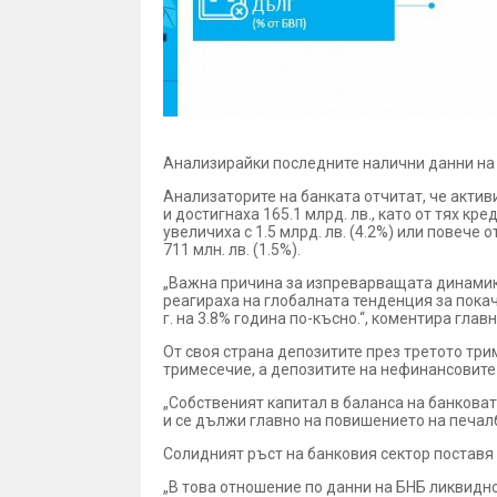
Анализирайки последните налични данни на 
Анализаторите на банката отчитат, че активи
и достигнаха 165.1 млрд. лв., като от тях кр
увеличиха с 1.5 млрд. лв. (4.2%) или повече
711 млн. лв. (1.5%).
„Важна причина за изпреварващата динамика
реагираха на глобалната тенденция за покач
г. на 3.8% година по-късно.“, коментира гла
От своя страна депозитите през третото три
тримесечие, а депозитите на нефинансовите п
„Собственият капитал в баланса на банковата
и се дължи главно на повишението на печалб
Солидният ръст на банковия сектор поставя
„В това отношение по данни на БНБ ликвидн