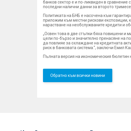
банков сектор е и по-ликвиден в сравнение с
последни налични данни за второто тримесеч
Политиката на БНБ е насочена към гарантир
приложим към местни рискови експозиции, ко
нарастване на необслужваните кредити и об
„Освен това в две стъпки бяха повишени и м
цели по-бързо и значително пренасяне на по
да повлияе за охлаждане на кредитната акти
риск в банковата система.“, заключи Емил Ка
Пълната версия на икономическия бюлетин 
Обратно към всички новини