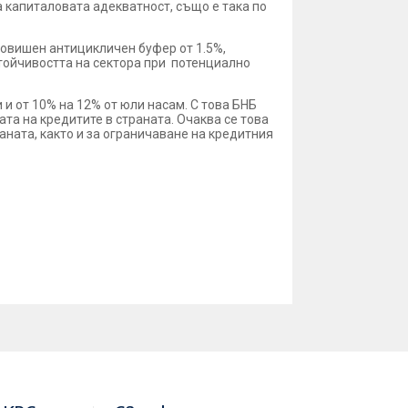
а капиталовата адекватност, също е така по
повишен антицикличен буфер от 1.5%,
стойчивостта на сектора при потенциално
и от 10% на 12% от юли насам. С това БНБ
та на кредитите в страната. Очаква се това
аната, както и за ограничаване на кредитния