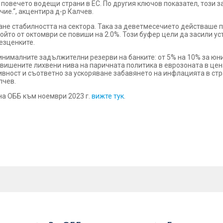
 повечето водещи страни в ЕС. По другия ключов показател, този з
ие.“, акцентира д-р Калчев.
ане стабилността на сектора. Така за деветмесечието действаше 
йто от октомври се повиши на 2.0%. Този буфер цели да засили у
езценките.
инималните задължителни резерви на банките: от 5% на 10% за юни 
вишените лихвени нива на паричната политика в еврозоната в цена
вност и съответно за ускоряване забавянето на инфлацията в стр
лчев.
на ОББ към ноември 2023 г.
вижте тук
.