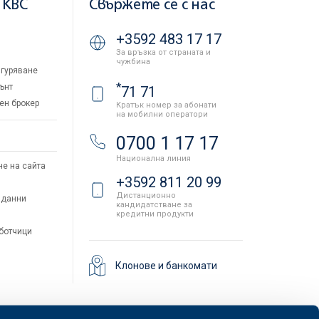
 KBC
Свържете се с нас
+3592 483 17 17
За връзка от страната и
чужбина
гуряване
*
ънт
71 71
ен брокер
Кратък номер за абонати
на мобилни оператори
и
0700 1 17 17
Национална линия
не на сайта
+3592 811 20 99
Дистанционно
 данни
кандидатстване за
кредитни продукти
аботчици
Клонове и банкомати