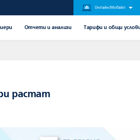
Онлайн/Мобайл
иери
Отчети и анализи
Тарифи и общи услов
ори растат