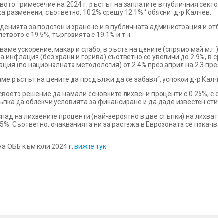
рвото тримесечие на 2024 г. ръстът на заплатите в публичния сект
яха разменени, съответно, 10.2% срещу 12.1%.“ обясни д-р Калчев.
еденията за подслон и хранене и в публичната администрация и от
ството с 19.5%, търговията с 19.1% и т.н.
ваме ускорение, макар и слабо, в ръста на цените (спрямо май м.г
та инфлация (без храни и горива) съответно се увеличи до 2.9%, в 
ия (по националната методология) от 2.4% през април на 2.3 пре
ме ръстът на цените да продължи да се забавя“, успокои д-р Калч
воето решение да намали основните лихвени проценти с 0.25%, с 
ъпка да облекчи условията за финансиране и да даде известен ст
спад на лихвените проценти (най-вероятно в две стъпки) на лихват
.25%. Съответно, очакванията ни за растежа в Еврозоната се покачват
.
а ОББ към юли 2024 г.
вижте тук.