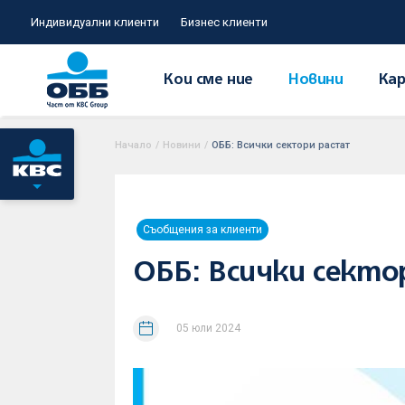
Индивидуални клиенти
Бизнес клиенти
Кои сме ние
Новини
Кар
Начало
/
Новини
/
ОББ: Всички сектори растат
Съобщения за клиенти
ОББ: Всички сект
05 юли 2024