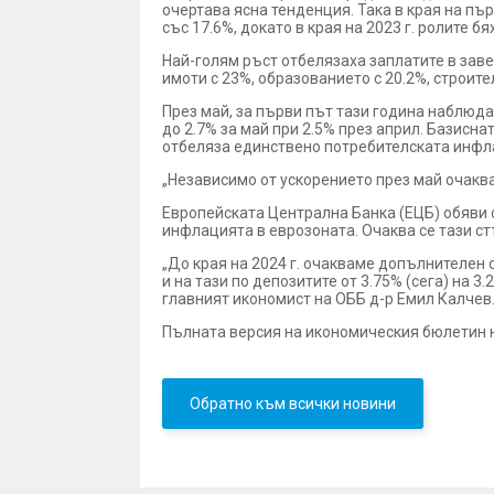
очертава ясна тенденция. Така в края на пъ
със 17.6%, докато в края на 2023 г. ролите б
Най-голям ръст отбелязаха заплатите в зав
имоти с 23%, образованието с 20.2%, строител
През май, за първи път тази година наблюда
до 2.7% за май при 2.5% през април. Базисна
отбеляза единствено потребителската инфлац
„Независимо от ускорението през май очаква
Европейската Централна Банка (ЕЦБ) обяви с
инфлацията в еврозоната. Очаква се тази ст
„До края на 2024 г. очакваме допълнителен 
и на тази по депозитите от 3.75% (сега) на 3
главният икономист на ОББ д-р Емил Калчев
Пълната версия на икономическия бюлетин н
Обратно към всички новини