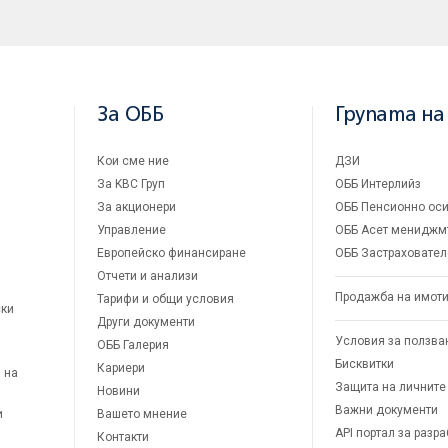
За ОББ
Групата на
Кои сме ние
ДЗИ
За KBC Груп
ОББ Интерлийз
За акционери
ОББ Пенсионно оси
Управление
ОББ Асет мениджм
Европейско финансиране
ОББ Застраховател
Отчети и анализи
Продажба на имот
Тарифи и общи условия
ски
Други документи
Условия за ползва
ОББ Галерия
Бисквитки
Кариери
 на
Защита на личните
Новини
Важни документи
и
Вашето мнение
API портал за разр
Контакти