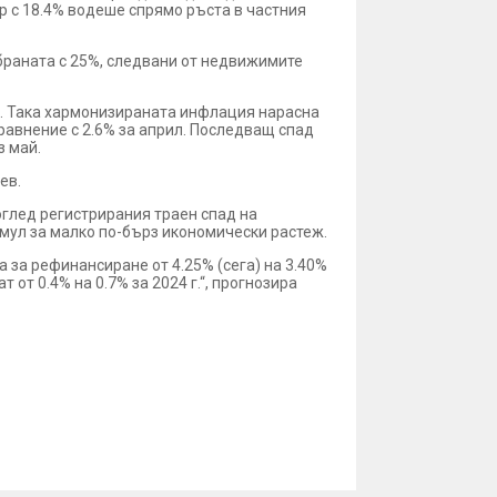
ор с 18.4% водеше спрямо ръста в частния
браната с 25%, следвани от недвижимите
.). Така хармонизираната инфлация нарасна
сравнение с 2.6% за април. Последващ спад
з май.
ев.
оглед регистрирания траен спад на
имул за малко по-бърз икономически растеж.
а за рефинансиране от 4.25% (сега) на 3.40%
 от 0.4% на 0.7% за 2024 г.“, прогнозира