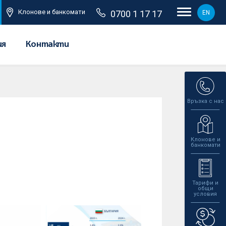
Клонове и банкомати
0700 1 17 17
EN
ия
Контакти
Връзка с нас
Клонове и
банкомати
Тарифи и
общи
условия