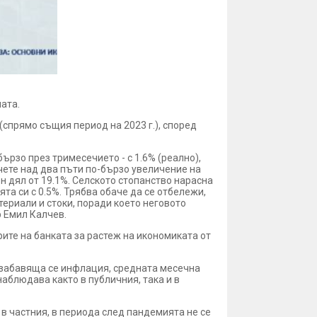
ната.
(спрямо същия период на 2023 г.), според
ързо през тримесечието - с 1.6% (реално),
тчете над два пъти по-бързо увеличение на
н дял от 19.1%. Селското стопанство нарасна
ята си с 0.5%. Трябва обаче да се отбележи,
ериали и стоки, поради което неговото
р Емил Калчев.
те на банката за растеж на икономиката от
на забавяща се инфлация, средната месечна
 наблюдава както в публичния, така и в
 в частния, в периода след пандемията не се