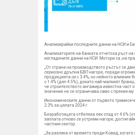
Анализирайки последните данни на НСИ и Ев
Анализаторите на банката отчетоха ръст на 
изгладените данни на НСИ. Мотори са ,на пра
„От страна на производството ръстът се движ
сериозно дръпна БВП нагоре, поради огромни
продукцията си с 3.4%, но нейното влияние б
с 1.4% (дял 4.5%), докато най-малкият бранш
че строителството ангажира известна част о
значение не се ограничава само с прекия му
Икономическите данни от първото тримесечи
2.3% за цялата 2024 г.
Безработицата отбеляза лек спад от 4.6% (о
заплата отново се устреми нагоре, достигайки
частния сектор.
„За разлика от времето преди Ковид, когато 