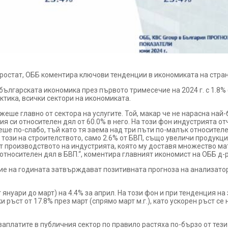
ростат, ОББ коментира ключови тенденции в икономиката на стра
българската икономика през първото тримесечие на 2024 г. с 1.8% 
ктика, всички сектори на икономиката.
еше главно от сектора на услугите. Той, макар че не нарасна най-б
я си относителен дял от 60.0% в него. На този фон индустрията о
еше по-слабо, тъй като тя заема над три пъти по-малък относителе
, този на строителството, само 2.6% от БВП, също увеличи продукци
т производството на индустрията, която му доставя множество мат
 относителен дял в БВП.“, коментира главният икономист на ОББ д-
е на годината затвърждават позитивната прогноза на анализатори
т януари до март) на 4.4% за април. На този фон и при тенденция 
 ръст от 17.8% през март (спрямо март м.г.), като ускорен ръст се
заплатите в публичния сектор по правило растяха по-бързо от тези