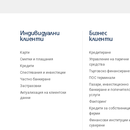
Индивидуални
Бизнес
клиенти
клиенти
Карти
Кредитиране
Сметки и плащания
Управление на парични
средства
Кредити
Търговско финансиране
Спестявания и инвестиции
ПОС терминали
Частно банкиране
Пазари, инвестиционно
Застраховки
банкиране и попечител
Актуализация на клиентски
услуги
данни
Факторинг
Кредити за собственици
фирми
Финансови институции 
суверени