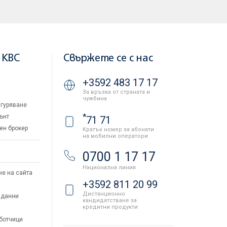
 KBC
Свържете се с нас
+3592 483 17 17
За връзка от страната и
чужбина
гуряване
*
ънт
71 71
ен брокер
Кратък номер за абонати
на мобилни оператори
и
0700 1 17 17
Национална линия
не на сайта
+3592 811 20 99
Дистанционно
 данни
кандидатстване за
кредитни продукти
аботчици