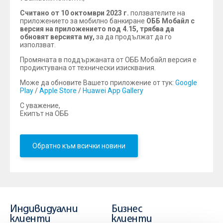
Считано от 10 октомври 2023 г.
ползвателите на
приложението за мобилно банкиране
ОББ Мобайл с
версия на приложението под 4.15, трябва да
обновят версията му,
за да продължат да го
използват.
Промяната в поддържаната от ОББ Мобайл версия е
продиктувана от технически изисквания.
Може да обновите Вашето приложение от тук:
Google
Play
/
Apple Store
/
Huawei App Gallery
С уважение,
Екипът на ОББ
Обратно към всички новини
Индивидуални
Бизнес
клиенти
клиенти