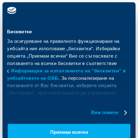
Карти
Кредитиране
Сметки и плащания
Управление на парични средства
Кредити
Търговско финансиране
Бисквитки
Спестявания и инвестиции
ПОС терминали
Частно банкиране
Пазари, инвестиционно банкиране
За осигуряване на правилното функциониране на
и попечителски услуги
Застраховки
уебсайта ние използваме „бисквитки“. Избирайки
Факторинг
Актуализация на клиентски данни
опцията „Приемам всички“ Вие се съгласявате с
Кредити за собственици на фирми
ползването на всички бисквитки в съответствие
Финансови институции и суверени
с
Информация за използването на “бисквитки” в
уебсайтовете на ОББ
. За персонализиране на
За ОББ
Групата на KBC
ползваните от Вас бисквитки, изберете опцията
„Настройки“, чрез която можете да управлявате
Кои сме ние
ДЗИ
Вашите индивидуални предпочитания за ползвани
За KBC Груп
ОББ Интерлийз
бисквитки.
За акционери
ОББ Пенсионно осигуряване
Виж повече
Управление
ОББ Асет мениджмънт
Европейско финансиране
ОББ Застрахователен брокер
Отчети и анализи
Приемам всички
Продажба на имоти