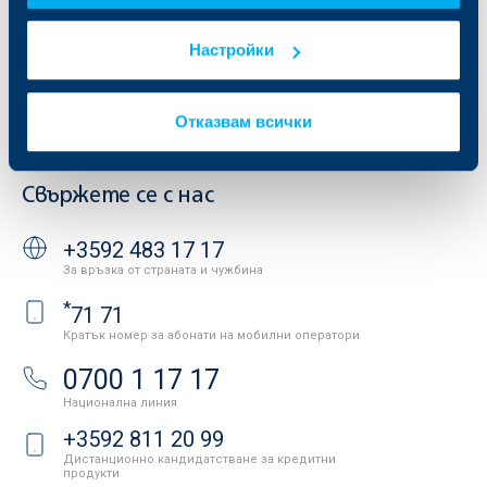
Тарифи и общи условия
Други документи
Условия за ползване на сайта
Настройки
ОББ Галерия
Бисквитки
Кариери
Защита на личните данни
Новини
Отказвам всички
Важни документи
Вашето мнение
API портал за разработчици
Контакти
Свържете се с нас
+3592 483 17 17
За връзка от страната и чужбина
*
71 71
Кратък номер за абонати на мобилни оператори
0700 1 17 17
Национална линия
+3592 811 20 99
Дистанционно кандидатстване за кредитни
продукти