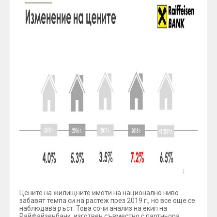
Цените на жилищните имоти на национално ниво
забавят темпа си на растеж през 2019 г., но все още се
наблюдава ръст. Това сочи анализ на екип на
Райфайзенбанк, изготвен съвместно с партньора