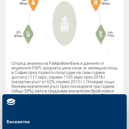
Според анализа на Райфайзенбанк и данните от
индексите PSPI, средната цена на кв. м. жилищна площ
в София през първото полугодие на тази година
достига 1117 евро, спрямо 1105 евро през 2018 г.
(натрупан ръст от 62% спрямо 2013 г.). Пловдив също
бележи значителен ръст през последните три години
(общо 33%), като в града има значителен брой нови и
строящи се проекти. Средната цена на кв. м. в Пловдив
през 2019 г. достига 765 евро. Варна е градът, в който
цените на имотите се променят най-плавно – към края
на полугодието цената на кв. м. е 837 евро. (+7.6% общ
растеж за последните три години). В Бургас цените на
имотите отчитат растеж от 19.5% от 2016 г. насам, като
Бисквитки
цената на кв. м. през тази година достига 863 евро.