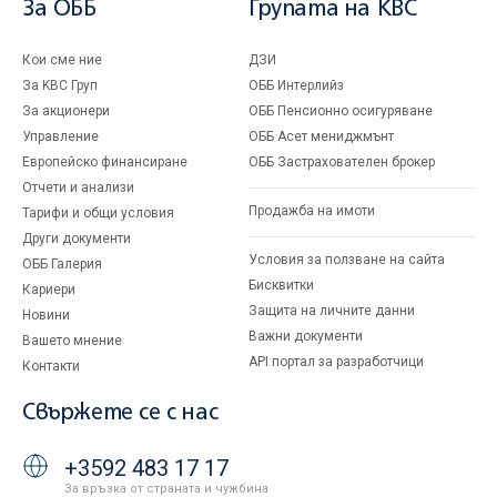
За ОББ
Групата на KBC
Кои сме ние
ДЗИ
За KBC Груп
ОББ Интерлийз
За акционери
ОББ Пенсионно осигуряване
Управление
ОББ Асет мениджмънт
Европейско финансиране
ОББ Застрахователен брокер
Отчети и анализи
Продажба на имоти
Тарифи и общи условия
Други документи
Условия за ползване на сайта
ОББ Галерия
Бисквитки
Кариери
Защита на личните данни
Новини
Важни документи
Вашето мнение
API портал за разработчици
Контакти
Свържете се с нас
+3592 483 17 17
За връзка от страната и чужбина