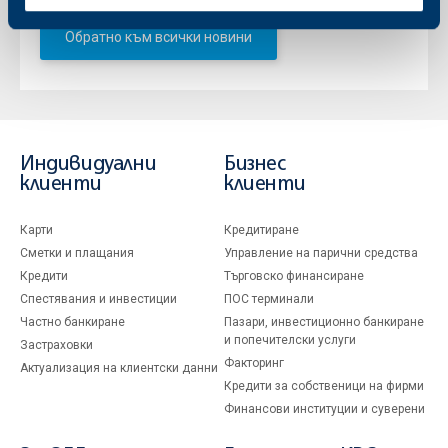
Обратно към всички новини
Индивидуални
Бизнес
клиенти
клиенти
Карти
Кредитиране
Сметки и плащания
Управление на парични средства
Кредити
Търговско финансиране
Спестявания и инвестиции
ПОС терминали
Частно банкиране
Пазари, инвестиционно банкиране
и попечителски услуги
Застраховки
Факторинг
Актуализация на клиентски данни
Кредити за собственици на фирми
Финансови институции и суверени