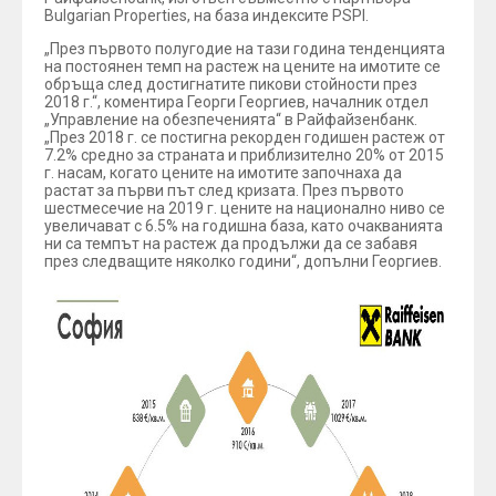
Bulgarian Properties, на база индексите PSPI.
„През първото полугодие на тази година тенденцията
на постоянен темп на растеж на цените на имотите се
обръща след достигнатите пикови стойности през
2018 г.“, коментира Георги Георгиев, началник отдел
„Управление на обезпеченията“ в Райфайзенбанк.
„През 2018 г. се постигна рекорден годишен растеж от
7.2% средно за страната и приблизително 20% от 2015
г. насам, когато цените на имотите започнаха да
растат за първи път след кризата. През първото
шестмесечие на 2019 г. цените на национално ниво се
увеличават с 6.5% на годишна база, като очакванията
ни са темпът на растеж да продължи да се забавя
през следващите няколко години“, допълни Георгиев.