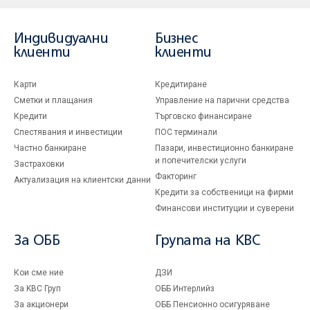
Индивидуални
Бизнес
клиенти
клиенти
Карти
Кредитиране
Сметки и плащания
Управление на парични средства
Кредити
Търговско финансиране
Спестявания и инвестиции
ПОС терминали
Частно банкиране
Пазари, инвестиционно банкиране
и попечителски услуги
Застраховки
Факторинг
Актуализация на клиентски данни
Кредити за собственици на фирми
Финансови институции и суверени
За ОББ
Групата на KBC
Кои сме ние
ДЗИ
За KBC Груп
ОББ Интерлийз
За акционери
ОББ Пенсионно осигуряване