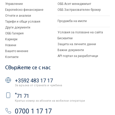
Управление
ОББ Асет мениджмънт
Европейско финансиране
ОББ Застрахователен брокер
Отчети и анализи
Продажба на имоти
Тарифи и общи условия
Други документи
Условия за ползване на сайта
ОББ Галерия
Бисквитки
Кариери
Защита на личните данни
Новини
Важни документи
Вашето мнение
API портал за разработчици
Контакти
Свържете се с нас
+3592 483 17 17
За връзка от страната и чужбина
*
71 71
Кратък номер за абонати на мобилни оператори
0700 1 17 17