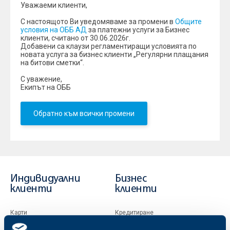
Уважаеми клиенти,
С настоящото Ви уведомяваме за промени в
Общите
условия на ОББ АД
за платежни услуги за Бизнес
клиенти, считано от 30.06.2026г.
Добавени са клаузи регламентиращи условията по
новата услуга за бизнес клиенти „Регулярни плащания
на битови сметки“.
С уважение,
Екипът на ОББ
Обратно към всички промени
Индивидуални
Бизнес
клиенти
клиенти
Карти
Кредитиране
Сметки и плащания
Управление на парични средства