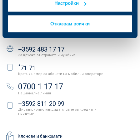
Настройки
Защита на личните данни
Новини
Важни документи
Вашето мнение
API портал за разработчици
Контакти
Отказвам всички
Свържете се с нас
+3592 483 17 17
За връзка от страната и чужбина
*
71 71
Кратък номер за абонати на мобилни оператори
0700 1 17 17
Национална линия
+3592 811 20 99
Дистанционно кандидатстване за кредитни
продукти
Клонове и банкомати