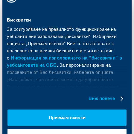
Кредити
Търговско финансиране
Спестявания и инвестиции
ПОС терминали
Частно банкиране
Пазари, инвестиционно банкиране
Бисквитки
и попечителски услуги
Застраховки
За осигуряване на правилното функциониране на
Факторинг
Актуализация на клиентски данни
уебсайта ние използваме „бисквитки“. Избирайки
Кредити за собственици на фирми
опцията „Приемам всички“ Вие се съгласявате с
Финансови институции и суверени
ползването на всички бисквитки в съответствие
За ОББ
Групата на KBC
с
Информация за използването на “бисквитки” в
уебсайтовете на ОББ
. За персонализиране на
Кои сме ние
ДЗИ
ползваните от Вас бисквитки, изберете опцията
За KBC Груп
ОББ Интерлийз
„Настройки“, чрез която можете да управлявате
За акционери
ОББ Пенсионно осигуряване
Вашите индивидуални предпочитания за ползвани
Управление
ОББ Асет мениджмънт
бисквитки.
Виж повече
Европейско финансиране
ОББ Застрахователен брокер
Отчети и анализи
Продажба на имоти
Тарифи и общи условия
Приемам всички
Други документи
Условия за ползване на сайта
ОББ Галерия
Бисквитки
Кариери