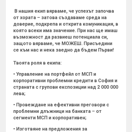
В нашия екип вярваме, че успехът започва
от хората – затова създаваме среда на
доверие, подкрепа и открита комуникация, в
която всеки има значение. При нас ще имаш
възможност да развиеш потенциала си,
защото вярваме, че МОЖЕШ. Присъедини
се към нас и нека заедно да бъдем Първи!
Твоята роля в екипа:
• Управление на портфейл от МСП и
корпоративни проблемни кредити в София и
страната с групови експозиции над 2 000 000
лева;
• Провеждане на ефективни преговори с
проблемни длъжници на банката – от
сегменти МСП и корпоративен;
• Изготвяне на предложения за