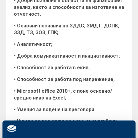
• Добри познания в областта на финансовия
анализ, както и способности за изготвяне на
отчетност.
• Основни познания по ЗДДС, ЗМДТ, ДОПК,
ЗЗД, ТЗ, ЗОЗ, ГПК;
• Аналитичност;
• Добра комуникативност и инициативност;
• Способност за работа в екип;
• Способност за работа под напрежение;
• Microsoft office 2010+, с поне основно/
средно ниво на Excel;
• Умения за водене на преговори.
• Чужди езици: отлично ниво на английски
език - писмено и говоримо.