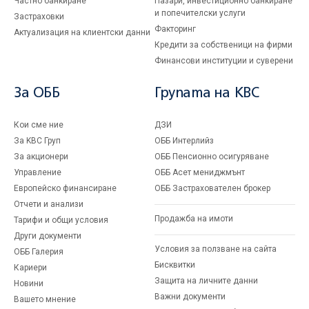
Частно банкиране
Пазари, инвестиционно банкиране
и попечителски услуги
Застраховки
Факторинг
Актуализация на клиентски данни
Кредити за собственици на фирми
Финансови институции и суверени
За ОББ
Групата на KBC
Кои сме ние
ДЗИ
За KBC Груп
ОББ Интерлийз
За акционери
ОББ Пенсионно осигуряване
Управление
ОББ Асет мениджмънт
Европейско финансиране
ОББ Застрахователен брокер
Отчети и анализи
Продажба на имоти
Тарифи и общи условия
Други документи
Условия за ползване на сайта
ОББ Галерия
Бисквитки
Кариери
Защита на личните данни
Новини
Важни документи
Вашето мнение