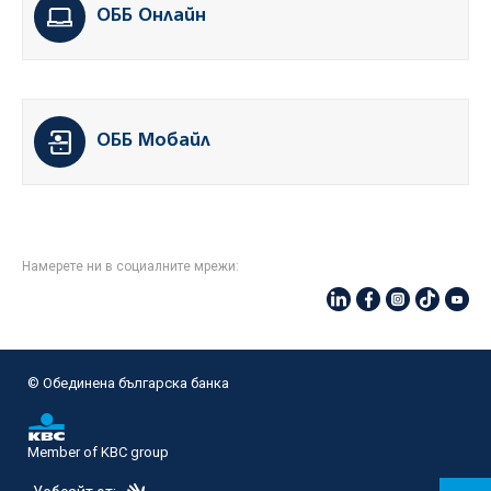
ОББ Онлайн
ОББ Мобайл
Намерете ни в социалните мрежи:
© Oбединена българска банка
Member of KBC group
eDesign