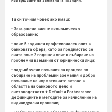
извършване на заеманата позиция.
Ти си точния човек ако имаш:
• Завършено висше икономическо
образование;
• поне 5 годишен професионален опит в
банковата сфера, като за предимство се
счита поне 2 годишен опит в събиране на
проблемни вземания от юридически лица;
• задълбочени познания за процеса по
събиране на проблемни вземания и добро
познаване на нормативните актове в
областта на банковото дело и
счетоводството + Default и Forbearance
дефинициите и методите за изчисление на
индивидуални провизии;