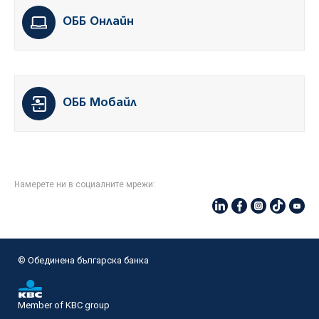
ОББ Онлайн
ОББ Мобайл
Намерете ни в социалните мрежи:
© Oбединена българска банка
Member of KBC group