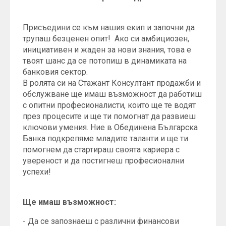
Присъедини се към нашия екип и започни да
трупаш безценен опит! Ако си амбициозен,
инициативен и жаден за нови знания, това е
твоят шанс да се потопиш в динамиката на
банковия сектор.
В ролята си на Стажант Консултант продажби и
обслужване ще имаш възможност да работиш
с опитни професионалисти, които ще те водят
през процесите и ще ти помогнат да развиеш
ключови умения. Ние в Обединена Българска
Банка подкрепяме младите таланти и ще ти
помогнем да стартираш своята кариера с
увереност и да постигнеш професионални
успехи!
Ще имаш възможност:
- Да се запознаеш с различни финансови