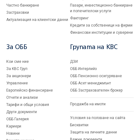
Частно банкиране
Пазари, инвестиционно банкиране
и попечителски услуги
Застраховки
Факторинг
Актуализация на клиентски данни
Кредити за собственици на фирми
Финансови институции и суверени
За ОББ
Групата на KBC
Кои сме ние
ДЗИ
За KBC Груп
ОББ Интерлийз
За акционери
ОББ Пенсионно осигуряване
Управление
ОББ Асет мениджмънт
Европейско финансиране
ОББ Застрахователен брокер
Отчети и анализи
Продажба на имоти
Тарифи и общи условия
Други документи
Условия за ползване на сайта
ОББ Галерия
Бисквитки
Кариери
Защита на личните данни
Новини
Важни документи