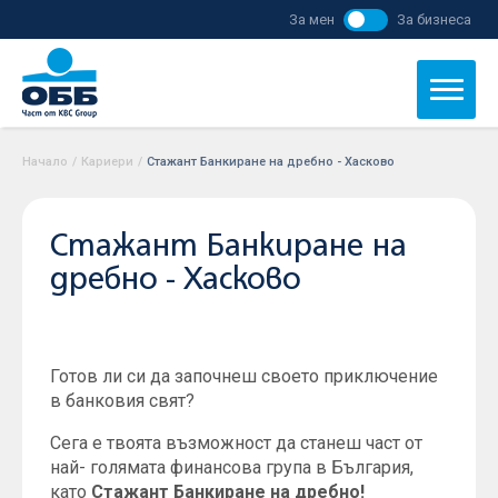
За мен
За бизнеса
Начало
/
Кариери
/
Стажант Банкиране на дребно - Хасково
Стажант Банкиране на
дребно - Хасково
Готов ли си да започнеш своето приключение
в банковия свят?
Сега е твоята възможност да станеш част от
най- голямата финансова група в България,
като
Стажант Банкиране на дребно!