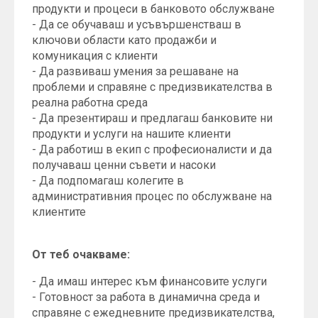
продукти и процеси в банковото обслужване
- Да се обучаваш и усъвършенстваш в
ключови области като продажби и
комуникация с клиенти
- Да развиваш умения за решаване на
проблеми и справяне с предизвикателства в
реална работна среда
- Да презентираш и предлагаш банковите ни
продукти и услуги на нашите клиенти
- Да работиш в екип с професионалисти и да
получаваш ценни съвети и насоки
- Да подпомагаш колегите в
административния процес по обслужване на
клиентите
От теб очакваме:
- Да имаш интерес към финансовите услуги
- Готовност за работа в динамична среда и
справяне с ежедневните предизвикателства,