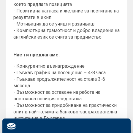
които предлага позицията
- Позитивна нагласа и желание за постигане на
резултати в екип
- Мотивация да се учиш и развиваш
- Компютърна грамотност и добро владеене на
английски език се счита за предимство
Ние ти предлагаме:
- Конкурентно възнаграждение
- Гъвкав график на посещение – 4-8 часа
- Гъвкава продължителност на стажа 3-6
месеца
- Възможност за оставане на работа на
постоянна позиция след стажа
- Възможност за придобиване на практически
опит в най-голямата банково-застрахователна
институция в България
- Уникална възможност за старт на твоята
кариера