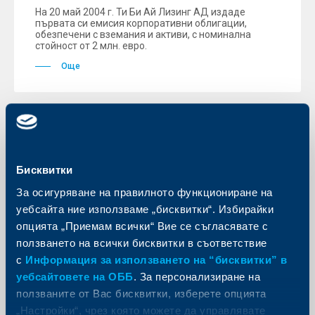
На 20 май 2004 г. Ти Би Ай Лизинг АД издаде
първата си емисия корпоративни облигации,
обезпечени с вземания и активи, с номинална
стойност от 2 млн. евро.
Още
KBC Банк
Бисквитки
Дойче банк и Уест ЛБ организират
За осигуряване на правилното функциониране на
общ средносрочен синдикиран
уебсайта ние използваме „бисквитки“. Избирайки
заем
опцията „Приемам всички“ Вие се съгласявате с
19 май 2004
ползването на всички бисквитки в съответствие
Дойче банк, Лондон и Уест ЛБ, Лондон в
с
Информация за използването на “бисквитки” в
качеството си на номинирани Водещи Мениджъри
уебсайтовете на ОББ
. За персонализиране на
и Агенти по записванията, успешно приключиха
първоначалната фаза на първия Синдикиран Заем
ползваните от Вас бисквитки, изберете опцията
за Райфайзенбанк (България) ЕАД в размер на 30
„Настройки“, чрез която можете да управлявате
милиона евро.