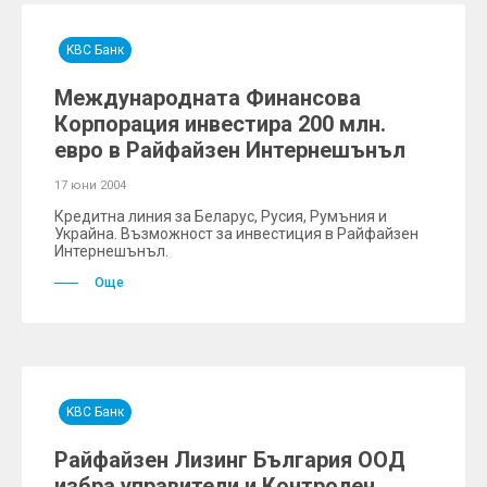
KBC Банк
Международната Финансова
Корпорация инвестира 200 млн.
евро в Райфайзен Интернешънъл
17 юни 2004
Кредитна линия за Беларус, Русия, Румъния и
Украйна. Възможност за инвестиция в Райфайзен
Интернешънъл.
Още
KBC Банк
Райфайзен Лизинг България ООД
избра управители и Контролен