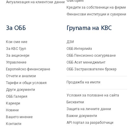
Факторинг
Актуализация на клиентски данни
Кредити за собственици на фирми
Финансови институции и суверени
За ОББ
Групата на KBC
Кои сме ние
ДЗИ
За KBC Груп
ОББ Интерлийз
За акционери
ОББ Пенсионно осигуряване
Управление
ОББ Асет мениджмънт
Европейско финансиране
ОББ Застрахователен брокер
Отчети и анализи
Продажба на имоти
Тарифи и общи условия
Други документи
Условия за ползване на сайта
ОББ Галерия
Бисквитки
Кариери
Защита на личните данни
Новини
Важни документи
Вашето мнение
API портал за разработчици
Контакти