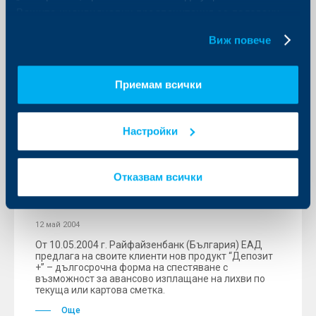
Вашите индивидуални предпочитания за ползвани
Още
бисквитки.
Виж повече
Приемам всички
KBC Банк
Настройки
Райфайзенбанк (България) ЕАД
предлага две- и тригодишни
депозити за граждани при лихви до
Отказвам всички
6.25% за лева, 4.65% за евро и 3.65%
за щ.д.
12 май 2004
От 10.05.2004 г. Райфайзенбанк (България) ЕАД
предлага на своите клиенти нов продукт “Депозит
+” – дългосрочна форма на спестяване с
възможност за авансово изплащане на лихви по
текуща или картова сметка.
Още