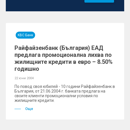
KBC Банк
Райфайзенбанк (България) ЕАД
предлага промоционална лихва по
жилищните кредити в евро – 8.50%
годишно
22 юни 2004
По повод своя юбилей - 10 години Райфайзенбанк в
България, от 21.06.2004 г. банката предлага на
своите клиенти промоционални условия по
жилищните кредити.
Още