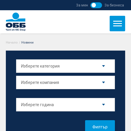
За мен
За бизнеса
Начало
/
Новини
Филтър