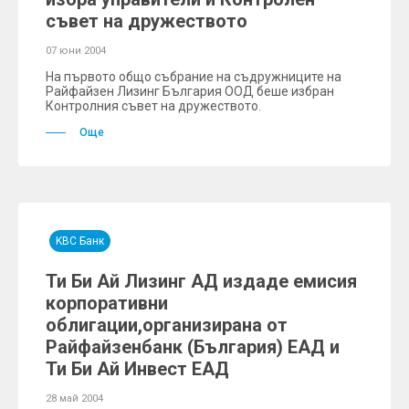
съвет на дружеството
07 юни 2004
На първото общо събрание на съдружниците на
Райфайзен Лизинг България ООД беше избран
Контролния съвет на дружеството.
Още
KBC Банк
Ти Би Ай Лизинг АД издаде емисия
корпоративни
облигации,организирана от
Райфайзенбанк (България) ЕАД и
Ти Би Ай Инвест ЕАД
28 май 2004