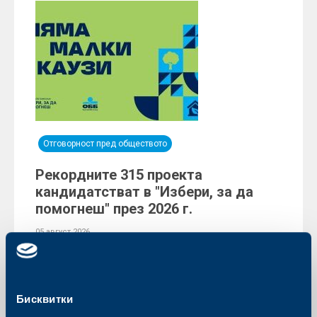
Отговорност пред обществото
Рекордните 315 проекта
кандидатстват в "Избери, за да
помогнеш" през 2026 г.
05 август 2026
Общо 315 проекта бяха подадени през онлайн
платформата на дарителската програма „Избери, за
да помогнеш“ на Обединена българска банка (ОББ),
част от KBC Group в България. В края на юли
приключи първата фаза на 17-ото издание на
Бисквитки
уникалната по своя характер програма, която