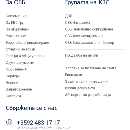
За ОББ
Групата на KBC
Кои сме ние
ДЗИ
За KBC Груп
ОББ Интерлийз
За акционери
ОББ Пенсионно осигуряване
Управление
ОББ Асет мениджмънт
Европейско финансиране
ОББ Застрахователен брокер
Отчети и анализи
Продажба на имоти
Тарифи и общи условия
Други документи
Условия за ползване на сайта
ОББ Галерия
Бисквитки
Кариери
Защита на личните данни
Новини
Важни документи
Вашето мнение
API портал за разработчици
Контакти
Свържете се с нас
+3592 483 17 17
За връзка от страната и чужбина