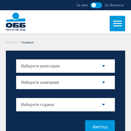
За мен
За бизнеса
Начало
/
Новини
Филтър