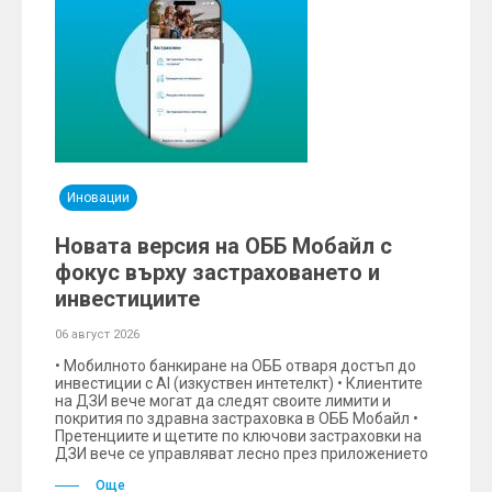
Иновации
Новата версия на ОББ Мобайл с
фокус върху застраховането и
инвестициите
06 август 2026
• Мобилното банкиране на ОББ отваря достъп до
инвестиции с AI (изкуствен интетелкт) • Клиентите
на ДЗИ вече могат да следят своите лимити и
покрития по здравна застраховка в ОББ Мобайл •
Претенциите и щетите по ключови застраховки на
ДЗИ вече се управляват лесно през приложението
Още