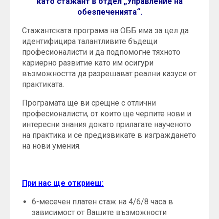
като стажант в отдел „Управление на
обезпеченията“.
Стажантската програма на ОББ има за цел да
идентифицира талантливите бъдещи
професионалисти и да подпомогне тяхното
кариерно развитие като им осигури
възможността да разрешават реални казуси от
практиката.
Програмата ще ви срещне с отлични
професионалисти, от които ще черпите нови и
интересни знания докато прилагате наученото
на практика и се предизвикате в изграждането
на нови умения.
При нас ще откриеш:
6-месечен платен стаж на 4/6/8 часа в
зависимост от Вашите възможности