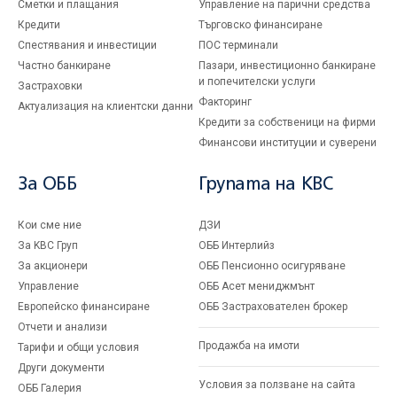
Сметки и плащания
Управление на парични средства
Кредити
Търговско финансиране
Спестявания и инвестиции
ПОС терминали
Частно банкиране
Пазари, инвестиционно банкиране
и попечителски услуги
Застраховки
Факторинг
Актуализация на клиентски данни
Кредити за собственици на фирми
Финансови институции и суверени
За ОББ
Групата на KBC
Кои сме ние
ДЗИ
За KBC Груп
ОББ Интерлийз
За акционери
ОББ Пенсионно осигуряване
Управление
ОББ Асет мениджмънт
Европейско финансиране
ОББ Застрахователен брокер
Отчети и анализи
Продажба на имоти
Тарифи и общи условия
Други документи
Условия за ползване на сайта
ОББ Галерия