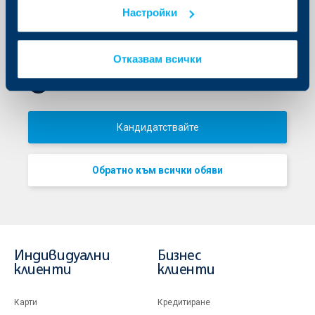
Населено място
Настройки
гр. София
Звено
Финанси, Счетоводство & Актюери
Отказвам всички
Ref #
HQ1436
Кандидатствайте
Обратно към всички обяви
Индивидуални
Бизнес
клиенти
клиенти
Карти
Кредитиране