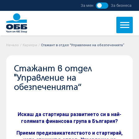
За мен
За бизнеса
Начало
/
Кариери
/
Стажант в отдел "Управление на обезпеченията“
Стажант в отдел
"Управление на
обезпеченията“
Искаш да стартираш развитието си в най-
голямата финансова група в България?
Приеми предизвикателството и стартирай,