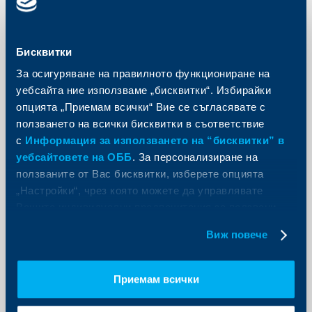
знания и умения
В случай, че искаш да станеш част от екипа на
дирекция
„Управление на кредитите – МСП и
Бисквитки
корпоративен сегмент“
, натисни бутона
„Кандидатствай“
, и се потопи в
За осигуряване на правилното функциониране на
предизвикателството на приемане, оценка и
уебсайта ние използваме „бисквитки“. Избирайки
управление на обезпеченията.
опцията „Приемам всички“ Вие се съгласявате с
ползването на всички бисквитки в съответствие
Само кандидати, одобрени по документи, ще
с
Информация за използването на “бисквитки” в
бъдат поканени на интервю.
уебсайтовете на ОББ
. За персонализиране на
Конфиденциалността е гарантирана и личните
ползваните от Вас бисквитки, изберете опцията
Ви данни се обработват при спазване на Общия
регламент за защита на данните и ЗЗЛД.
„Настройки“, чрез която можете да управлявате
Вашите индивидуални предпочитания за ползвани
Стани част от нас! #teamblue
бисквитки.
Виж повече
Приемам всички
Дата
29.08.2026