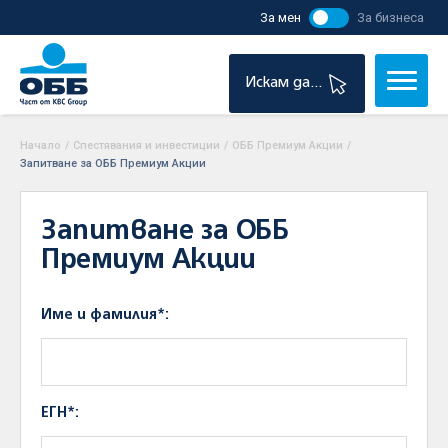
За мен
За бизнеса
Искам да...
Начало
/
Спестявания и инвестиции
/
ОББ Премиум Акции
/
Запитване за ОББ Премиум Акции
Запитване за ОББ
Премиум Акции
Име и фамилия*:
ЕГН*: