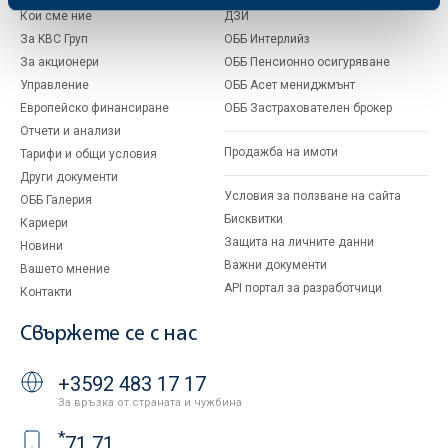
Кои сме ние
ДЗИ
За KBC Груп
ОББ Интерлийз
За акционери
ОББ Пенсионно осигуряване
Управление
ОББ Асет мениджмънт
Европейско финансиране
ОББ Застрахователен брокер
Отчети и анализи
Продажба на имоти
Тарифи и общи условия
Други документи
Условия за ползване на сайта
ОББ Галерия
Бисквитки
Кариери
Защита на личните данни
Новини
Важни документи
Вашето мнение
API портал за разработчици
Контакти
Свържете се с нас
+3592 483 17 17
За връзка от страната и чужбина
*
71 71