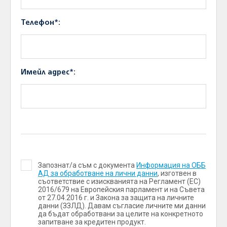
Телефон*:
Имейл адрес*:
Запознат/а съм с документа
Информация на ОББ
АД за обработване на лични данни
, изготвен в
съответствие с изискванията на Регламент (ЕС)
2016/679 на Европейския парламент и на Съвета
от 27.04.2016 г. и Закона за защита на личните
данни (ЗЗЛД). Давам съгласие личните ми данни
да бъдат обработвани за целите на конкретното
запитване за кредитен продукт.