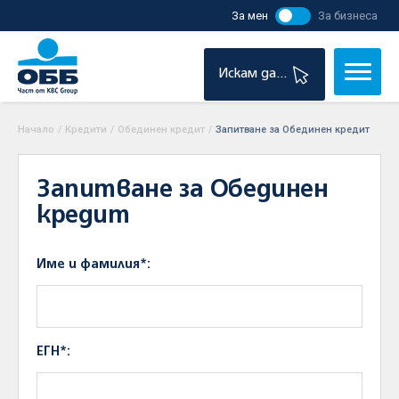
За мен
За бизнеса
Искам да...
Начало
/
Кредити
/
Обединен кредит
/
Запитване за Обединен кредит
Запитване за Обединен
кредит
Име и фамилия*:
ЕГН*: