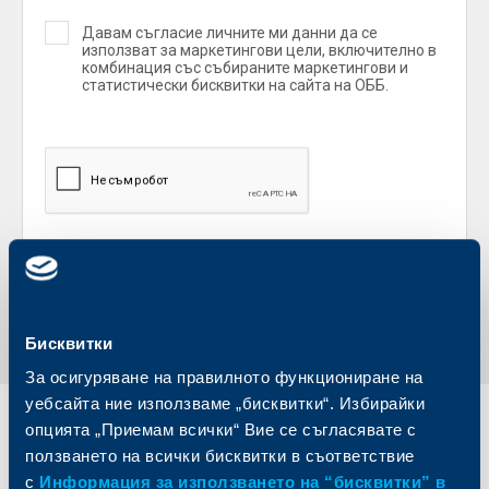
Давам съгласие личните ми данни да се
използват за маркетингови цели, включително в
комбинация със събираните маркетингови и
статистически бисквитки на сайта на ОББ.
Регистрирай се
Бисквитки
За осигуряване на правилното функциониране на
уебсайта ние използваме „бисквитки“. Избирайки
опцията „Приемам всички“ Вие се съгласявате с
Индивидуални
Бизнес
клиенти
клиенти
ползването на всички бисквитки в съответствие
с
Информация за използването на “бисквитки” в