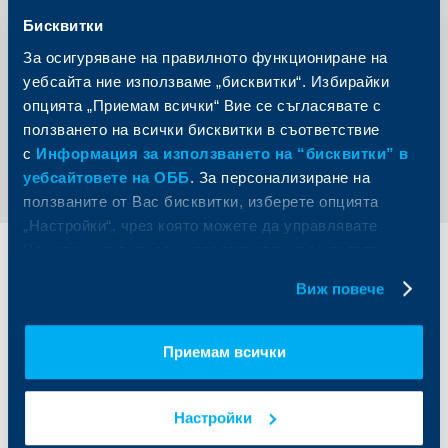
Бисквитки
За осигуряване на правилното функциониране на
уебсайта ние използваме „бисквитки“. Избирайки
опцията „Приемам всички“ Вие се съгласявате с
ползването на всички бисквитки в съответствие
Регистрирай се
с
Информация за използването на “бисквитки” в
уебсайтовете на ОББ
. За персонализиране на
ползваните от Вас бисквитки, изберете опцията
„Настройки“, чрез която можете да управлявате
Вашите индивидуални предпочитания за ползвани
Индивидуални
Бизнес
бисквитки.
клиенти
клиенти
Виж повече
Карти
Кредитиране
Приемам всички
Сметки и плащания
Управление на парични средства
Кредити
Търговско финансиране
Спестявания и инвестиции
ПОС терминали
Настройки
Частно банкиране
Пазари, инвестиционно банкиране
и попечителски услуги