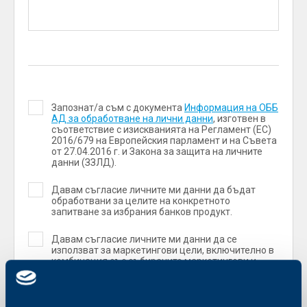
Запознат/а съм с документа
Информация на ОББ
АД за обработване на лични данни
, изготвен в
съответствие с изискванията на Регламент (ЕС)
2016/679 на Европейския парламент и на Съвета
от 27.04.2016 г. и Закона за защита на личните
данни (ЗЗЛД).
Давам съгласие личните ми данни да бъдат
обработвани за целите на конкретното
запитване за избрания банков продукт.
Давам съгласие личните ми данни да се
използват за маркетингови цели, включително в
комбинация със събираните маркетингови и
статистически бисквитки на сайта на ОББ.