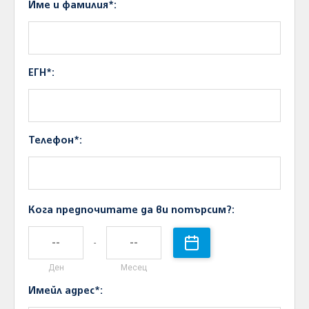
Име и фамилия*:
ЕГН*:
Телефон*:
Кога предпочитате да ви потърсим?:
-
Ден
Месец
Имейл адрес*: