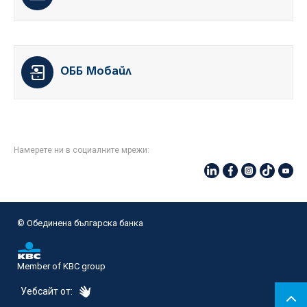
ОББ Мобайл
Намерете ни в социалните мрежи:
© Oбединена българска банка
Member of KBC group
eDesign
Уебсайт от: