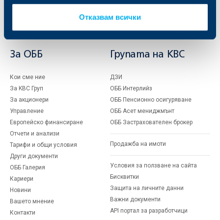
Застраховки
Факторинг
Актуализация на клиентски данни
Отказвам всички
Кредити за собственици на фирми
Финансови институции и суверени
За ОББ
Групата на KBC
Кои сме ние
ДЗИ
За KBC Груп
ОББ Интерлийз
За акционери
ОББ Пенсионно осигуряване
Управление
ОББ Асет мениджмънт
Европейско финансиране
ОББ Застрахователен брокер
Отчети и анализи
Продажба на имоти
Тарифи и общи условия
Други документи
Условия за ползване на сайта
ОББ Галерия
Бисквитки
Кариери
Защита на личните данни
Новини
Важни документи
Вашето мнение
API портал за разработчици
Контакти