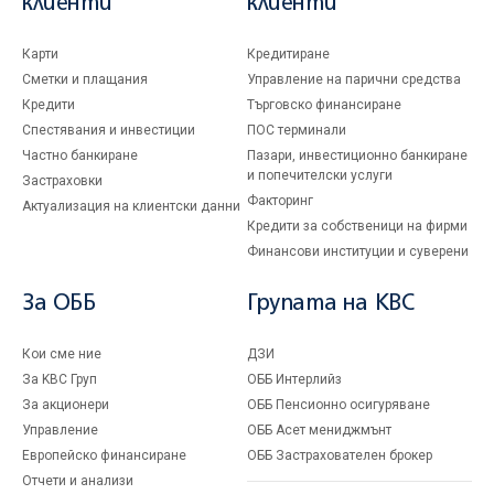
клиенти
клиенти
Карти
Кредитиране
Сметки и плащания
Управление на парични средства
Кредити
Търговско финансиране
Спестявания и инвестиции
ПОС терминали
Частно банкиране
Пазари, инвестиционно банкиране
и попечителски услуги
Застраховки
Факторинг
Актуализация на клиентски данни
Кредити за собственици на фирми
Финансови институции и суверени
За ОББ
Групата на KBC
Кои сме ние
ДЗИ
За KBC Груп
ОББ Интерлийз
За акционери
ОББ Пенсионно осигуряване
Управление
ОББ Асет мениджмънт
Европейско финансиране
ОББ Застрахователен брокер
Отчети и анализи