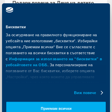
Подари повече за Деня на детето
22 май 2026
С голямо вълнение празнуваме 1 юни така, както го
заслужават малчуганите – с повече смях, игри и
подаръци. По този повод всички клиенти с карта на
Бисквитки
ОББ получават отстъпка от 20%* за периода 25.05 –
15.06.2026г. в магазини Комсед.
За осигуряване на правилното функциониране на
уебсайта ние използваме „бисквитки“. Избирайки
Още
опцията „Приемам всички“ Вие се съгласявате с
ползването на всички бисквитки в съответствие
с
Информация за използването на “бисквитки” в
уебсайтовете на ОББ
. За персонализиране на
ползваните от Вас бисквитки, изберете опцията
„Настройки“, чрез която можете да управлявате
Вашите индивидуални предпочитания за ползвани
бисквитки.
Виж повече
Приемам всички