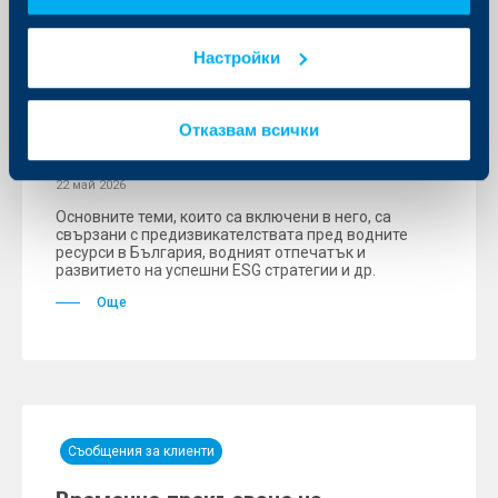
Отговорност пред обществото
Настройки
ОББ и Академия за устойчивост с
нов курс “Устойчиво управление на
Отказвам всички
водните ресурси в България”
22 май 2026
Основните теми, които са включени в него, са
свързани с предизвикателствата пред водните
ресурси в България, водният отпечатък и
развитието на успешни ESG стратегии и др.
Още
Съобщения за клиенти