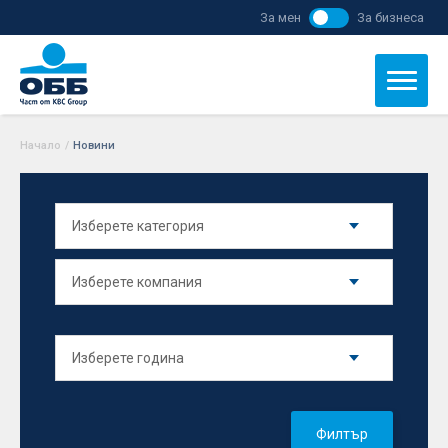
За мен
За бизнеса
Начало
/
Новини
Филтър