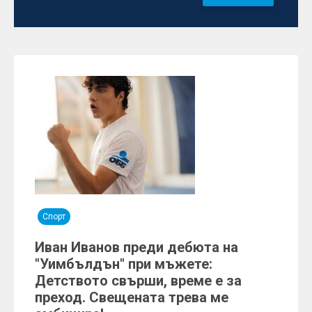
Спорт
Иван Иванов преди дебюта на
"Уимбълдън" при мъжете:
Детството свърши, време е за
преход. Свещената трева ме