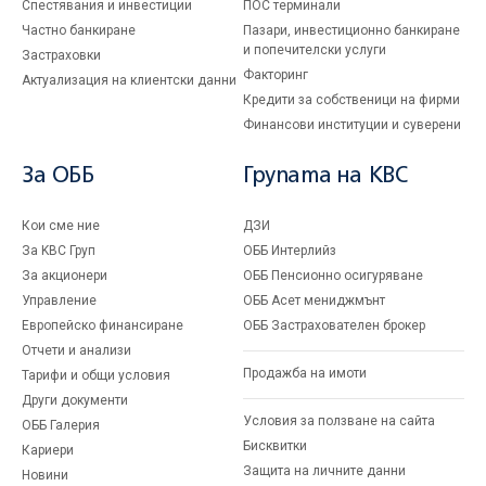
Спестявания и инвестиции
ПОС терминали
Частно банкиране
Пазари, инвестиционно банкиране
и попечителски услуги
Застраховки
Факторинг
Актуализация на клиентски данни
Кредити за собственици на фирми
Финансови институции и суверени
За ОББ
Групата на KBC
Кои сме ние
ДЗИ
За KBC Груп
ОББ Интерлийз
За акционери
ОББ Пенсионно осигуряване
Управление
ОББ Асет мениджмънт
Европейско финансиране
ОББ Застрахователен брокер
Отчети и анализи
Продажба на имоти
Тарифи и общи условия
Други документи
Условия за ползване на сайта
ОББ Галерия
Бисквитки
Кариери
Защита на личните данни
Новини