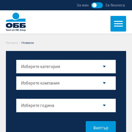
За мен
За бизнеса
Начало
/
Новини
Филтър