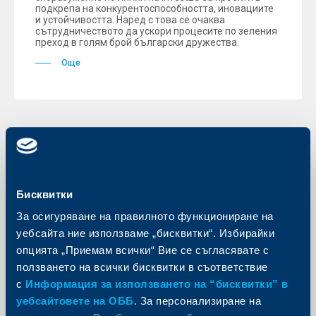
подкрепа на конкурентоспособността, иновациите
и устойчивостта. Наред с това се очаква
сътрудничеството да ускори процесите по зеления
преход в голям брой български дружества.
Още
Съобщения за клиенти
Работно време на ОББ в
Бисквитки
празничните дни
За осигуряване на правилното функциониране на
22 декември 2022
уебсайта ние използваме „бисквитки“. Избирайки
Още
опцията „Приемам всички“ Вие се съгласявате с
ползването на всички бисквитки в съответствие
с
Информация за използването на “бисквитки” в
уебсайтовете на ОББ
. За персонализиране на