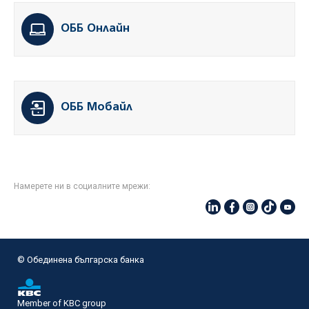
ОББ Онлайн
ОББ Мобайл
Намерете ни в социалните мрежи:
© Oбединена българска банка
Member of KBC group