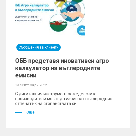
Съобщения за клиенти
ОББ представя иновативен агро
калкулатор на въглеродните
емисии
13 септември 2022
С дигиталния инструмент земеделските
производители могат да изчислят въглеродния
отпечатък на стопанствата си
Още