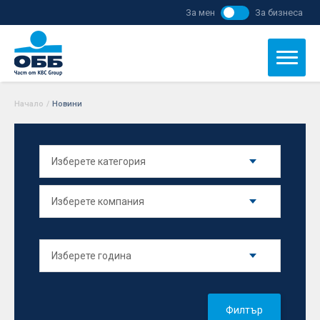
За мен
За бизнеса
Начало
/
Новини
Филтър