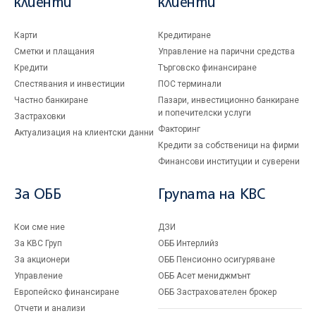
клиенти
клиенти
Карти
Кредитиране
Сметки и плащания
Управление на парични средства
Кредити
Търговско финансиране
Спестявания и инвестиции
ПОС терминали
Частно банкиране
Пазари, инвестиционно банкиране
и попечителски услуги
Застраховки
Факторинг
Актуализация на клиентски данни
Кредити за собственици на фирми
Финансови институции и суверени
За ОББ
Групата на KBC
Кои сме ние
ДЗИ
За KBC Груп
ОББ Интерлийз
За акционери
ОББ Пенсионно осигуряване
Управление
ОББ Асет мениджмънт
Европейско финансиране
ОББ Застрахователен брокер
Отчети и анализи