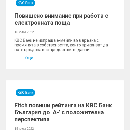
KBC Банк
Повишено внимание при работа с
електронната поща
16 юли 2022
KBC Банк не изпраща e-мейли във връзка с
промянята в собствеността, които приканват да
потвърждавате и предоставяте данни.
Още
KBC Банк
Fitch повиши рейтинга на КВС Банк
България до 'A-' с положителна
перспектива
15 юли 2022