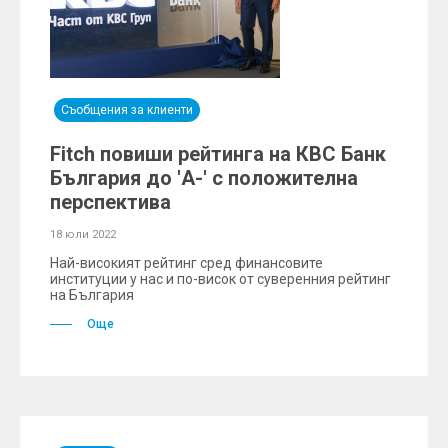
Съобщения за клиенти
Fitch повиши рейтинга на КВС Банк
България до 'A-' с положителна
перспектива
18 юли 2022
Най-високият рейтинг сред финансовите
институции у нас и по-висок от суверенния рейтинг
на България
Още