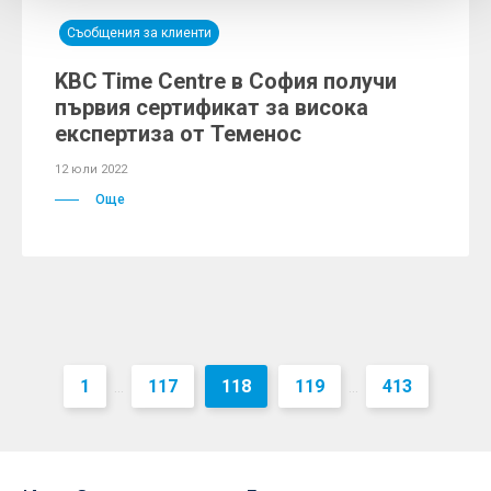
Съобщения за клиенти
KBC Time Centre в София получи
първия сертификат за висока
експертиза от Теменос
12 юли 2022
Още
1
117
118
119
413
...
...