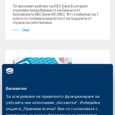
По-високият рейтинг на КВС Банк България
отразява придобиването на банката от
белгийската KBC Bank NV (KBC, ‘A+’/стабилна) на 7
юли и по-голямата вероятност за подкрепа от
страна на собственика.
Още
Бисквитки
За осигуряване на правилното функциониране на
уебсайта ние използваме „бисквитки“. Избирайки
опцията „Приемам всички“ Вие се съгласявате с
Съобщения за клиенти
ползването на всички бисквитки в съответствие