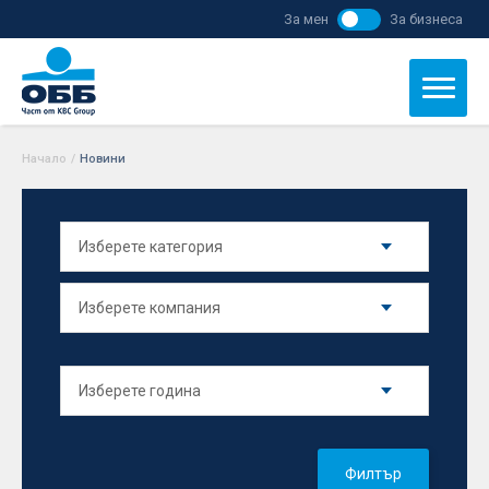
За мен
За бизнеса
Начало
/
Новини
Филтър