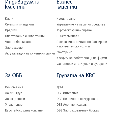
Индивидуални
Бизнес
клиенти
клиенти
Карти
Кредитиране
Сметки и плащания
Управление на парични средства
Кредити
Търговско финансиране
Спестявания и инвестиции
ПОС терминали
Частно банкиране
Пазари, инвестиционно банкиране
и попечителски услуги
Застраховки
Факторинг
Актуализация на клиентски данни
Кредити за собственици на фирми
Финансови институции и суверени
За ОББ
Групата на KBC
Кои сме ние
ДЗИ
За KBC Груп
ОББ Интерлийз
За акционери
ОББ Пенсионно осигуряване
Управление
ОББ Асет мениджмънт
Европейско финансиране
ОББ Застрахователен брокер