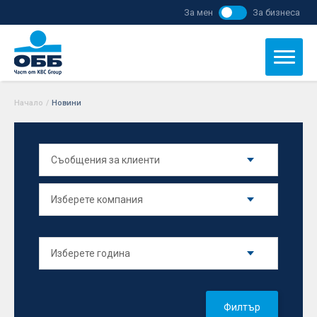
За мен
За бизнеса
Начало
/
Новини
Филтър