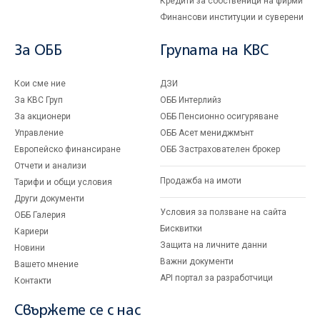
Кредити за собственици на фирми
Финансови институции и суверени
За ОББ
Групата на KBC
Кои сме ние
ДЗИ
За KBC Груп
ОББ Интерлийз
За акционери
ОББ Пенсионно осигуряване
Управление
ОББ Асет мениджмънт
Европейско финансиране
ОББ Застрахователен брокер
Отчети и анализи
Продажба на имоти
Тарифи и общи условия
Други документи
Условия за ползване на сайта
ОББ Галерия
Бисквитки
Кариери
Защита на личните данни
Новини
Важни документи
Вашето мнение
API портал за разработчици
Контакти
Свържете се с нас