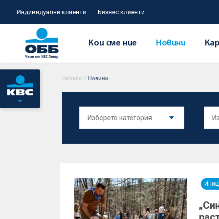
Индивидуални клиенти
Бизнес клиенти
Кои сме ние
Новини
Кар
Начало
/
Новини
Иниц
„Син
раст