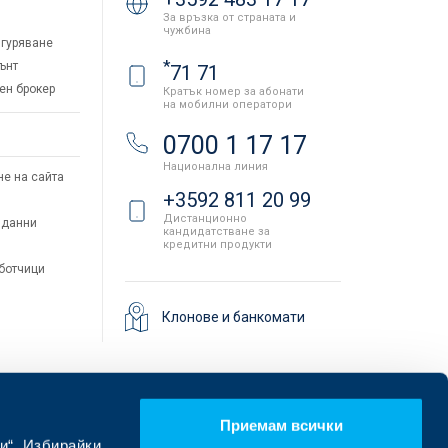
За връзка от страната и
чужбина
гуряване
*
ънт
71 71
ен брокер
Кратък номер за абонати
на мобилни оператори
и
0700 1 17 17
Национална линия
не на сайта
+3592 811 20 99
Дистанционно
 данни
кандидатстване за
кредитни продукти
аботчици
Клонове и банкомати
Приемам всички
и“. Избирайки