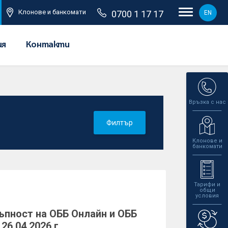
Клонове и банкомати
0700 1 17 17
EN
ия
Контакти
Връзка с нас
Филтър
Клонове и
банкомати
Тарифи и
общи
условия
пност на ОББ Онлайн и ОББ
26.04.2026 г.