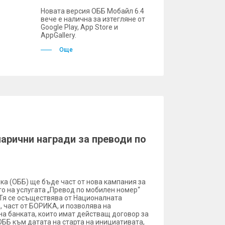
Новата версия ОББ Мобайл 6.4
вече е налична за изтегляне от
Google Play, App Store и
AppGallery.
Още
парични награди за преводи по
а (ОББ) ще бъде част от нова кампания за
о на услугата „Превод по мобилен номер“
. Тя се осъществява от Националната
, част от БОРИКА, и позволява на
а банката, които имат действащ договор за
ББ към датата на старта на инициативата,