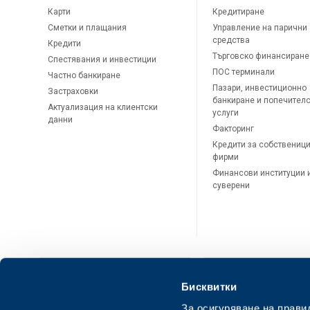
Карти
Кредитиране
Сметки и плащания
Управление на парични
средства
Кредити
Търговско финансиране
Спестявания и инвестиции
ПОС терминали
Частно банкиране
Пазари, инвестиционно
Застраховки
банкиране и попечител
Актуализация на клиентски
услуги
данни
Факторинг
Кредити за собственици
фирми
Финансови институции 
суверени
Бисквитки
За осигуряване на прави