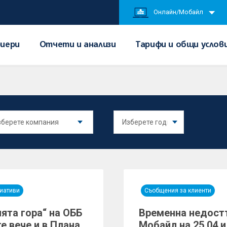
Онлайн/Мобайл
иери
Отчети и анализи
Тарифи и общи услов
иативи
Съобщения за клиенти
ята гора“ на ОББ
Временна недостъ
е вече и в Плана
Мобайл на 25.04 и 