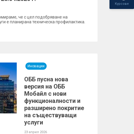
Курсове
рмираме, че с цел подобряване на
уги е планирана техническа профилактика.
Иновации
ОББ пусна нова
версия на ОББ
Мобайл с нови
функционалности и
разширено покритие
на съществуващи
услуги
23 април 2026