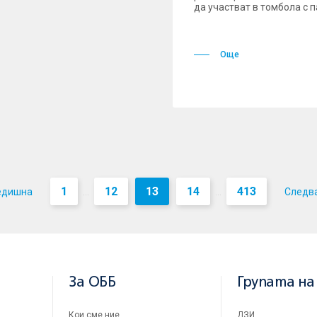
да участват в томбола с 
Още
1
12
13
14
413
едишна
Следв
...
...
За ОББ
Групата на
Кои сме ние
ДЗИ