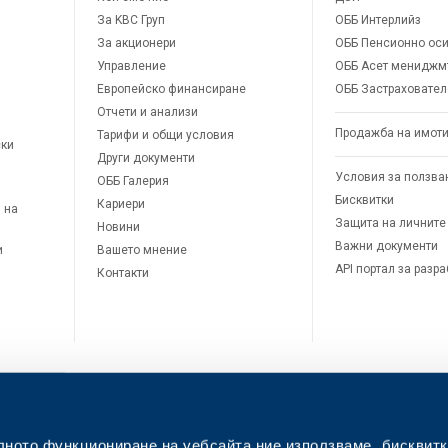
За KBC Груп
ОББ Интерлийз
За акционери
ОББ Пенсионно оси
Управление
ОББ Асет мениджм
Европейско финансиране
ОББ Застраховател
Отчети и анализи
Продажба на имот
Тарифи и общи условия
ски
Други документи
Условия за ползва
ОББ Галерия
Бисквитки
Кариери
 на
Защита на личните
Новини
Важни документи
и
Вашето мнение
API портал за разр
Контакти
лното функциониране на уебсайта ние използваме „бисквитк