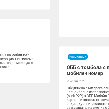
ция на мобилното
Инициативи
операционна система
сия, за да може да се
ОББ с томбола с 
ности.
мобилен номер
21 април 2026
Обединена българска банк
насърчаване използванет
(blink P2P) в ОББ Мобайл
картова и платежна схема
индивидуалните клиенти н
разплащателна сметка с О