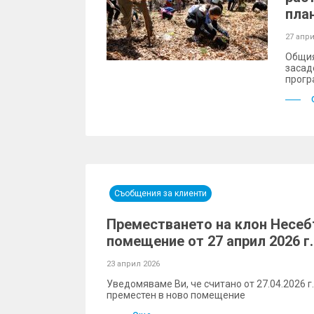
пла
27 апри
Общия
засад
прогр
Съобщения за клиенти
Преместването на клон Несеб
помещение от 27 април 2026 г.
23 април 2026
Уведомяваме Ви, че считано от 27.04.2026 
преместен в ново помещение