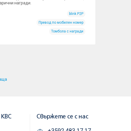
парични награди.
blink P2P
Превод по мобилен номер
Томбола с награди
аща
 KBC
Свържете се с нас
+3592 483 17 17