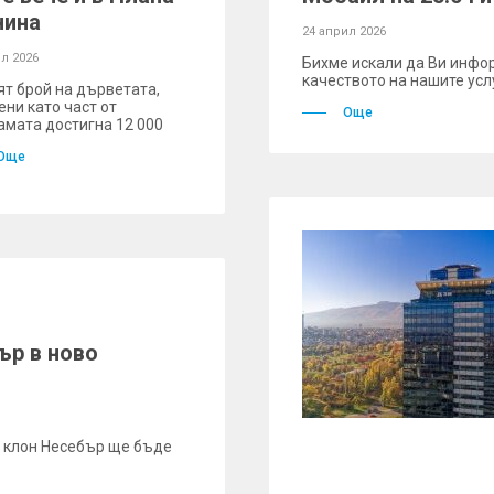
нина
24 април 2026
л 2026
Бихме искали да Ви инфо
качеството на нашите усл
т брой на дърветата,
ени като част от
Още
амата достигна 12 000
Още
ър в ново
г. клон Несебър ще бъде