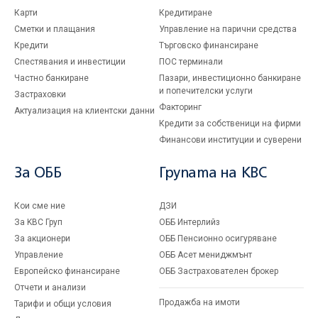
Карти
Кредитиране
Сметки и плащания
Управление на парични средства
Кредити
Търговско финансиране
Спестявания и инвестиции
ПОС терминали
Частно банкиране
Пазари, инвестиционно банкиране
и попечителски услуги
Застраховки
Факторинг
Актуализация на клиентски данни
Кредити за собственици на фирми
Финансови институции и суверени
За ОББ
Групата на KBC
Кои сме ние
ДЗИ
За KBC Груп
ОББ Интерлийз
За акционери
ОББ Пенсионно осигуряване
Управление
ОББ Асет мениджмънт
Европейско финансиране
ОББ Застрахователен брокер
Отчети и анализи
Продажба на имоти
Тарифи и общи условия