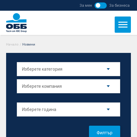
За мен
За бизнеса
Начало
/
Новини
Филтър