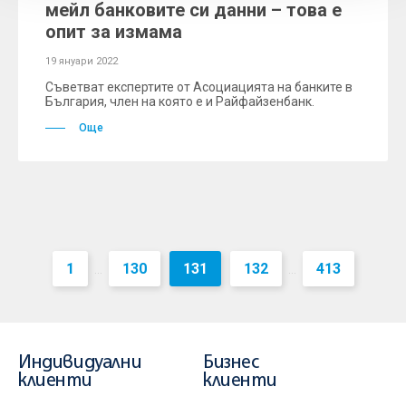
мейл банковите си данни – това е
опит за измама
19 януари 2022
Съветват експертите от Асоциацията на банките в
България, член на която е и Райфайзенбанк.
Още
1
130
131
132
413
...
...
Индивидуални
Бизнес
клиенти
клиенти