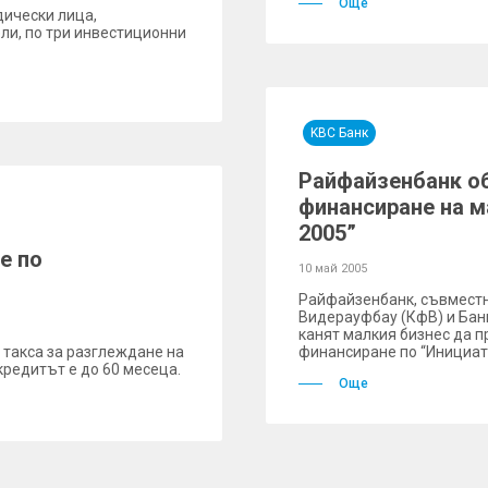
Още
ически лица,
ли, по три инвестиционни
KBC Банк
Райфайзенбанк об
финансиране на м
2005”
е по
10 май 2005
Райфайзенбанк, съвместн
Видерауфбау (КфВ) и Бан
канят малкия бизнес да 
 такса за разглеждане на
финансиране по “Инициат
кредитът е до 60 месеца.
Още