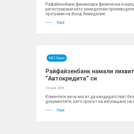
Рафайзенбанк финансира физически и юрид
регистрирани като земеделски производите
програми на Фонд Земеделие.
Още
KBC Банк
Райфайзенбанк намали лихвит
“Автокредита” си
10 май 2005
Клиентите вече могат да кандидатстват без
документитe, като срокът на изплащане на 
Още