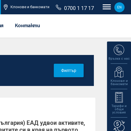
Клонове и банкомати
0700 1 17 17
EN
ия
Контакти
Връзка с нас
Филтър
Клонове и
банкомати
Тарифи и
общи
условия
ългария) ЕАД удвои активите,
зитите си в края на първото