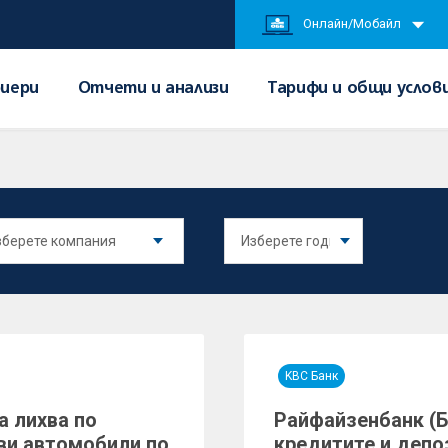
Онлайн/Мобайл
иери
Отчети и анализи
Тарифи и общи услов
KBC Банк
а лихва по
Райфайзенбанк (Б
ви автомобили по
кредитите и депо