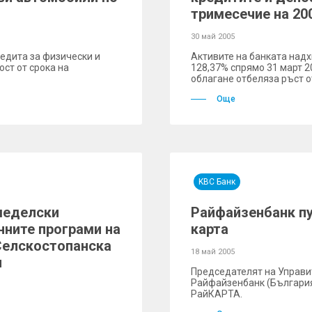
тримесечие на 200
30 май 2005
едита за физически и
Активите на банката надх
ост от срока на
128,37% спрямо 31 март 2
облагане отбеляза ръст о
Още
KBC Банк
меделски
Райфайзенбанк пу
нните програми на
карта
Селскостопанска
18 май 2005
и
Председателят на Управи
Райфайзенбанк (Българи
РайКАРТА.