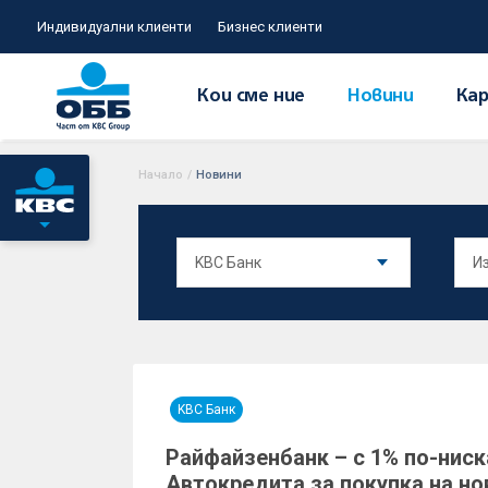
Индивидуални клиенти
Бизнес клиенти
Кои сме ние
Новини
Кар
Начало
/
Новини
KBC Банк
Райфайзенбанк – с 1% по-ниск
Автокредита за покупка на но