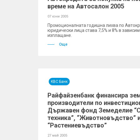
време на Автосалон 2005
07 юни 2005
Промоционалната годишна лихва по Автокр
юридически лица става 7,5% и 8% в зависим
изплащане.
Още
KBC Банк
Райфайзенбанк финансира зе
производители по инвестицио
Държавен фонд Земеделие “
техника”, “Животновъдство” 
“Растениевъдство”
27 май 2005