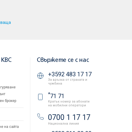
дваща
 KBC
Свържете се с нас
+3592 483 17 17
За връзка от страната и
чужбина
гуряване
*
ънт
71 71
ен брокер
Кратък номер за абонати
на мобилни оператори
и
0700 1 17 17
Национална линия
не на сайта