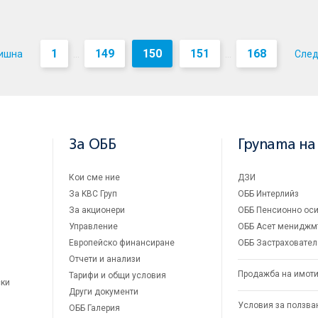
1
149
150
151
168
ишна
Сле
...
...
За ОББ
Групата на
Кои сме ние
ДЗИ
За KBC Груп
ОББ Интерлийз
За акционери
ОББ Пенсионно оси
Управление
ОББ Асет мениджм
Европейско финансиране
ОББ Застраховател
Отчети и анализи
Продажба на имот
Тарифи и общи условия
ски
Други документи
Условия за ползва
ОББ Галерия