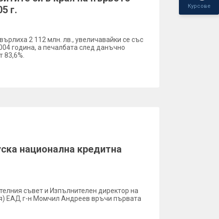
Курсове
5 г.
върлиха 2 112 млн. лв., увеличавайки се със
004 година, а печалбата след данъчно
т 83,6%.
ска национална кредитна
телния съвет и Изпълнителен директор на
я) ЕАД г-н Момчил Андреев връчи първата