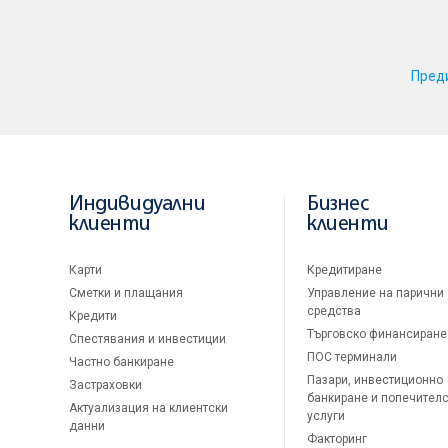
Пред
Индивидуални
Бизнес
клиенти
клиенти
Карти
Кредитиране
Сметки и плащания
Управление на парични
средства
Кредити
Търговско финансиране
Спестявания и инвестиции
ПОС терминали
Частно банкиране
Пазари, инвестиционно
Застраховки
банкиране и попечител
Актуализация на клиентски
услуги
данни
Факторинг