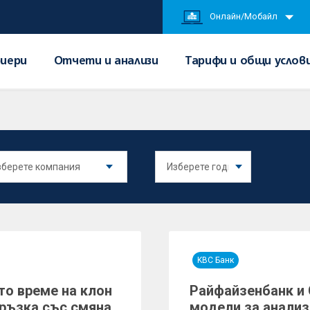
Онлайн/Мобайл
иери
Отчети и анализи
Тарифи и общи услов
KBC Банк
о време на клон
Райфайзенбанк и 
 връзка със смяна
модели за анализ