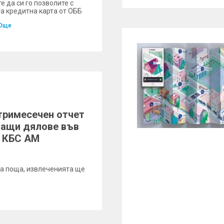
е да си го позволите с
а кредитна карта от ОББ
Още
тримесечен отчет
ващи дялове във
и КБС АМ
на поща, извлеченията ще