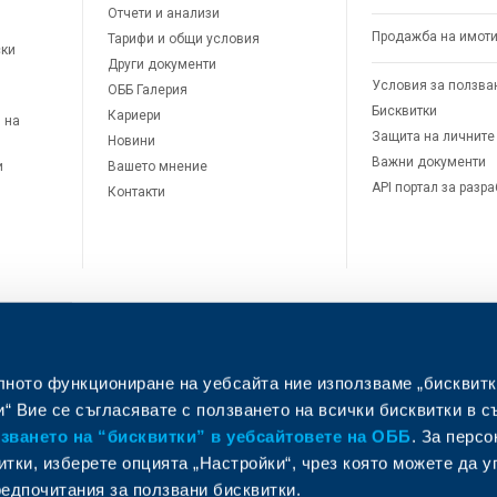
Отчети и анализи
Продажба на имот
Тарифи и общи условия
ски
Други документи
Условия за ползва
ОББ Галерия
Бисквитки
Кариери
 на
Защита на личните
Новини
Важни документи
и
Вашето мнение
API портал за разр
Контакти
лното функциониране на уебсайта ние използваме „бисквитк
л
“ Вие се съгласявате с ползването на всички бисквитки в с
ването на “бисквитки” в уебсайтовете на ОББ
. За перс
итки, изберете опцията „Настройки“, чрез която можете да 
едпочитания за ползвани бисквитки.