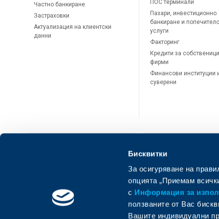
ПОС терминали
Частно банкиране
Пазари, инвестиционно
Застраховки
банкиране и попечител
Актуализация на клиентски
услуги
данни
Факторинг
Кредити за собственици
фирми
Финансови институции 
суверени
Бисквитки
За осигуряване на прави
ОББ Онлайн
ОББ Мобай
опцията „Приемам всички
с
Информация за използ
ползваните от Вас бискв
Вашите индивидуални пр