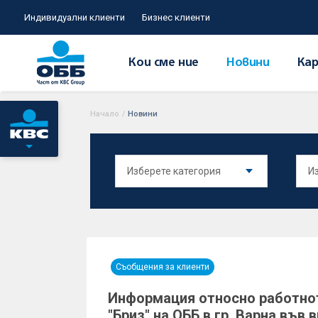
Индивидуални клиенти
Бизнес клиенти
Кои сме ние
Новини
Кар
Начало
/
Новини
Съобщения за клиенти
Информация относно работнот
"Бриз" на ОББ в гр. Варна във