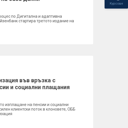
Курсове
роцес по Дигитална и адаптивна
зенбанк стартира третото издание на
зация във връзка с
сии и социални плащания
то изплащане на пенсии и социални
илен клиентски поток в клоновете, ОББ
изация