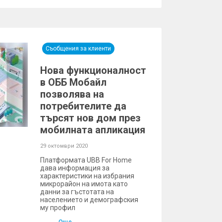
Съобщения за клиенти
Нова функционалност
в ОББ Мобайл
позволява на
потребителите да
търсят нов дом през
мобилната апликация
29 октомври 2020
Платформата UBB For Home
дава информация за
характеристики на избрания
микрорайон на имота като
данни за гъстотата на
населението и демографския
му профил