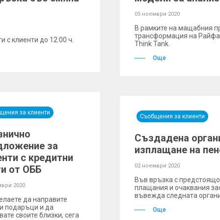
05 ноември 2020
В рамките на мащабния п
трансформация на Райфай
и с клиенти до 12:00 ч.
Think Tank.
Още
щения за клиенти
Съобщения за клиенти
знично
Създадена органи
дложение за
изплащане на пен
енти с кредитни
02 ноември 2020
ти от ОББ
Във връзка с предстоящо
мври 2020
плащания и очаквания зас
въвежда следната орган
елаете да направите
и подаръци и да
Още
вате своите близки, сега