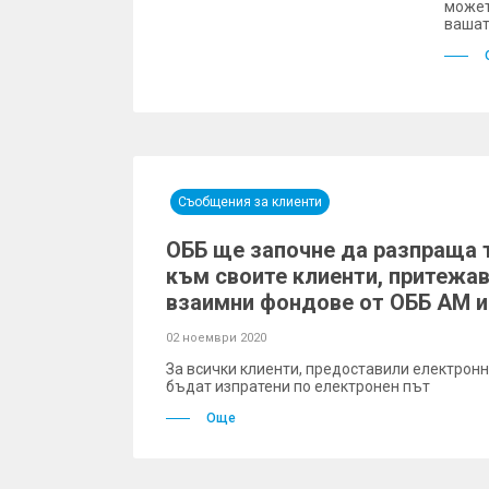
может
вашат
Съобщения за клиенти
ОББ ще започне да разпраща 
към своите клиенти, притежа
взаимни фондове от ОББ АМ 
02 ноември 2020
За всички клиенти, предоставили електрон
бъдат изпратени по електронен път
Още