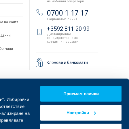
на мобилни оператори
и
0700 1 17 17
Национална линия
не на сайта
+3592 811 20 99
Дистанционно
 данни
кандидатстване за
кредитни продукти
аботчици
Клонове и банкомати
Приемам всички
и“. Избирайки
ъответствие
Настройки
онализиране на
управлявате
Намерете ни в социалните мрежи: