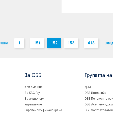
1
151
152
153
413
ишна
Сле
...
...
За ОББ
Групата на
Кои сме ние
ДЗИ
За KBC Груп
ОББ Интерлийз
За акционери
ОББ Пенсионно оси
Управление
ОББ Асет мениджм
Европейско финансиране
ОББ Застраховател