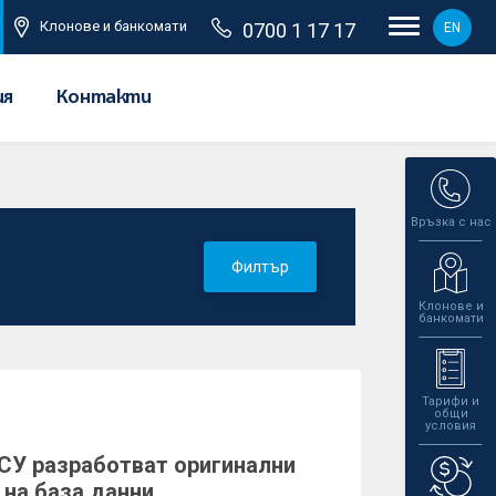
Клонове и банкомати
0700 1 17 17
EN
ия
Контакти
Връзка с нас
Филтър
Клонове и
банкомати
Тарифи и
общи
условия
СУ разработват оригинални
 на база данни