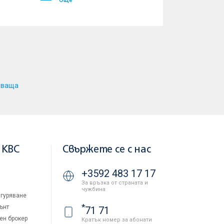
Още
дваща
 KBC
Свържете се с нас
+3592 483 17 17
За връзка от страната и
чужбина
гуряване
*
ънт
71 71
ен брокер
Кратък номер за абонати