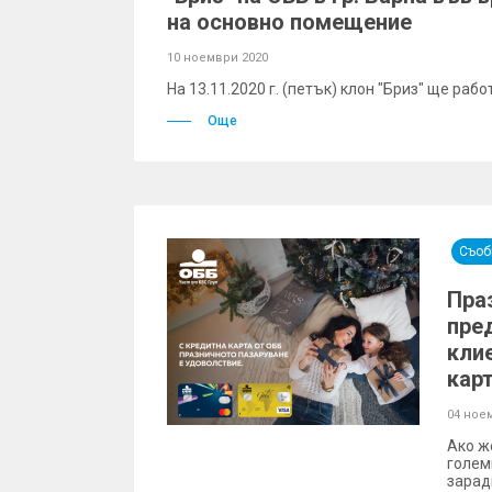
на основно помещение
10 ноември 2020
На 13.11.2020 г. (петък) клон "Бриз" ще работ
Още
Съоб
Пра
пре
кли
кар
04 ное
Ако ж
голем
зарад