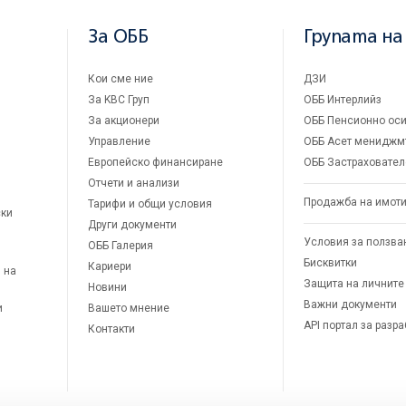
За ОББ
Групата на
Кои сме ние
ДЗИ
За KBC Груп
ОББ Интерлийз
За акционери
ОББ Пенсионно оси
Управление
ОББ Асет мениджм
Европейско финансиране
ОББ Застраховател
Отчети и анализи
Продажба на имот
Тарифи и общи условия
ски
Други документи
Условия за ползва
ОББ Галерия
Бисквитки
Кариери
 на
Защита на личните
Новини
Важни документи
и
Вашето мнение
API портал за разр
Контакти