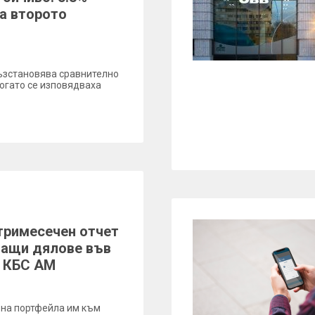
а второто
ъзстановява сравнително
огато се изповядваха
тримесечен отчет
ващи дялове във
и КБС АМ
 на портфейла им към