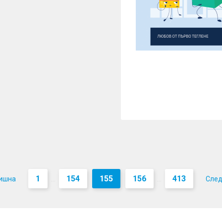
1
154
155
156
413
ишна
Сле
...
...