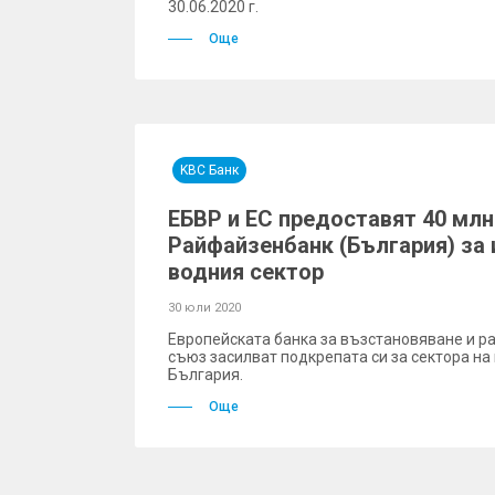
30.06.2020 г.
Още
KBC Банк
ЕБВР и ЕС предоставят 40 млн.
Райфайзенбанк (България) за 
водния сектор
30 юли 2020
Европейската банка за възстановяване и р
съюз засилват подкрепата си за сектора н
България.
Още