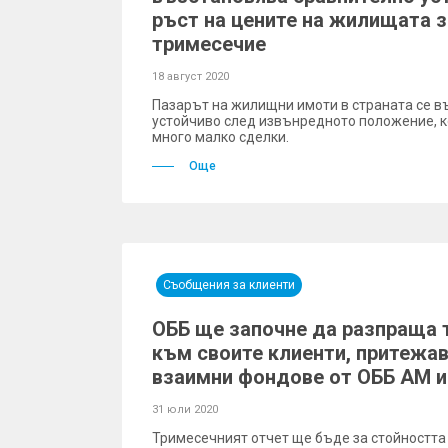
ръст на цените на жилищата з
тримесечие
18 август 2020
Пазарът на жилищни имоти в страната се в
устойчиво след извънредното положение, к
много малко сделки.
Още
Съобщения за клиенти
ОББ ще започне да разпраща 
към своите клиенти, притежа
взаимни фондове от ОББ АМ 
31 юли 2020
Тримесечният отчет ще бъде за стойността