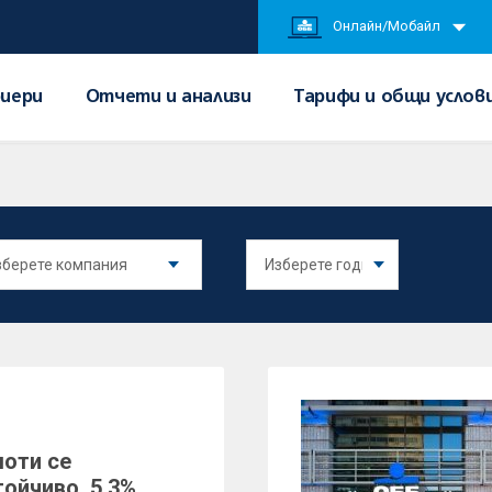
Онлайн/Мобайл
иери
Отчети и анализи
Тарифи и общи услов
моти се
ойчиво. 5.3%