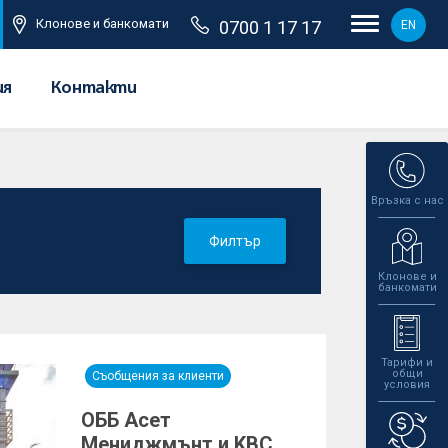
Клонове и банкомати
0700 1 17 17
EN
ия
Контакти
Връзка с нас
Филтър
Клонове и
банкомати
Тарифи и
общи
Съобщения за клиенти
условия
ОББ Асет
Мениджмънт и KBC