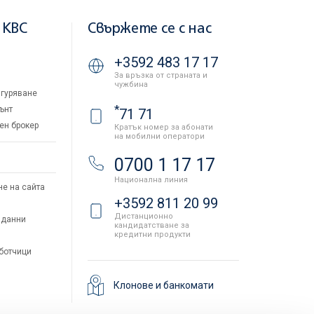
 KBC
Свържете се с нас
+3592 483 17 17
За връзка от страната и
чужбина
гуряване
*
ънт
71 71
ен брокер
Кратък номер за абонати
на мобилни оператори
и
0700 1 17 17
Национална линия
не на сайта
+3592 811 20 99
Дистанционно
 данни
кандидатстване за
кредитни продукти
аботчици
Клонове и банкомати