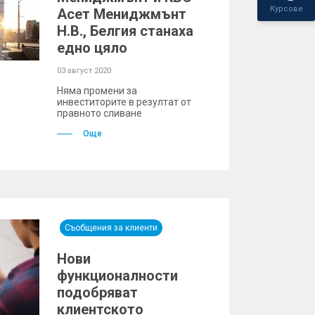
Курсове
Асет Мениджмънт
Н.В., Белгия станаха
едно цяло
03 август 2020
Няма промени за
инвеститорите в резултат от
правното сливане
Още
Съобщения за клиенти
Нови
функционалности
подобряват
клиентското