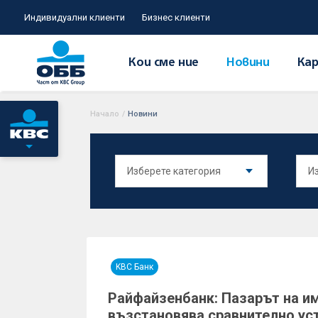
Индивидуални клиенти
Бизнес клиенти
Кои сме ние
Новини
Кар
Начало
/
Новини
KBC Банк
Райфайзенбанк: Пазарът на и
възстановява сравнително уст