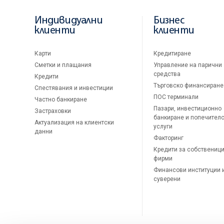
Индивидуални
Бизнес
клиенти
клиенти
Карти
Кредитиране
Сметки и плащания
Управление на парични
средства
Кредити
Търговско финансиране
Спестявания и инвестиции
ПОС терминали
Частно банкиране
Пазари, инвестиционно
Застраховки
банкиране и попечител
Актуализация на клиентски
услуги
данни
Факторинг
Кредити за собственици
фирми
Финансови институции 
суверени