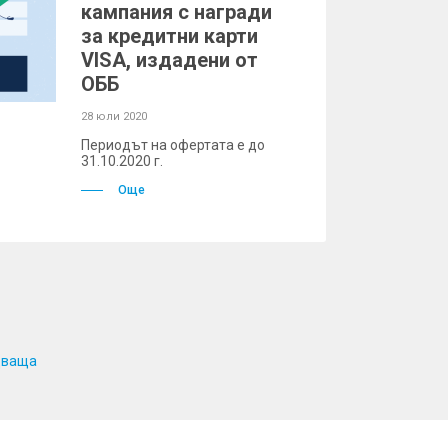
кампания с награди
за кредитни карти
VISA, издадени от
ОББ
28 юли 2020
Периодът на офертата е до
31.10.2020 г.
Още
дваща