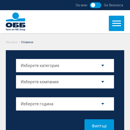
За мен
За бизнеса
Начало
/
Новини
Филтър