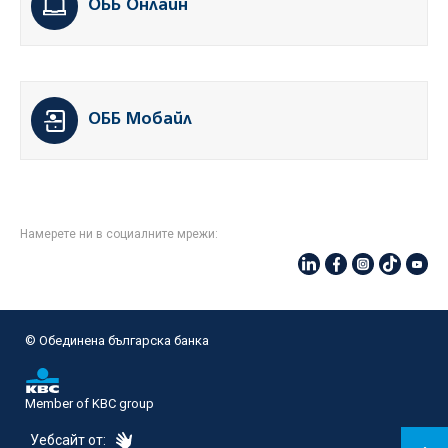
ОББ Онлайн
ОББ Мобайл
Намерете ни в социалните мрежи:
© Oбединена българска банка
Member of KBC group
eDesign
Уебсайт от: