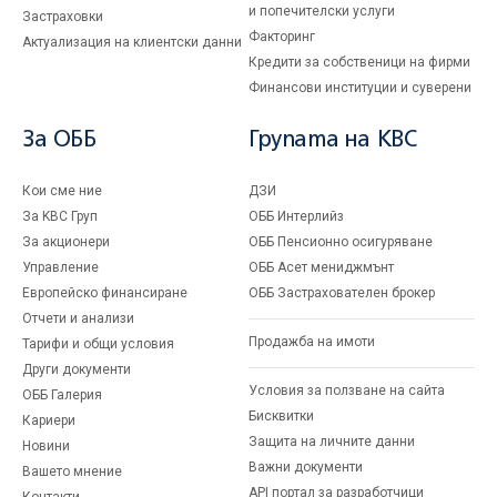
и попечителски услуги
Застраховки
Факторинг
Актуализация на клиентски данни
Кредити за собственици на фирми
Финансови институции и суверени
За ОББ
Групата на KBC
Кои сме ние
ДЗИ
За KBC Груп
ОББ Интерлийз
За акционери
ОББ Пенсионно осигуряване
Управление
ОББ Асет мениджмънт
Европейско финансиране
ОББ Застрахователен брокер
Отчети и анализи
Продажба на имоти
Тарифи и общи условия
Други документи
Условия за ползване на сайта
ОББ Галерия
Бисквитки
Кариери
Защита на личните данни
Новини
Важни документи
Вашето мнение
API портал за разработчици