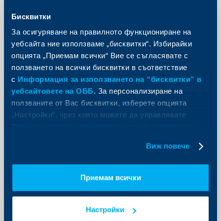
банкиране
Бисквитки
Още
За осигуряване на правилното функциониране на
уебсайта ние използваме „бисквитки“. Избирайки
опцията „Приемам всички“ Вие се съгласявате с
ползването на всички бисквитки в съответствие
с
Информация за използването на “бисквитки” в
KBC Банк
уебсайтовете на ОББ
. За персонализиране на
ползваните от Вас бисквитки, изберете опцията
ЕБВР и ЕС предоставят 40 млн.
„Настройки“, чрез която можете да управлявате
евро гаранция на Райфайзенбанк
Вашите индивидуални предпочитания за ползвани
(България) за инвестиции във
бисквитки.
водния сектор
Виж повече
30 юли 2020
Европейската банка за възстановяване и развитие
Приемам всички
и Европейският съюз засилват подкрепата си за
сектора на водоснабдяването в България.
Още
Настройки