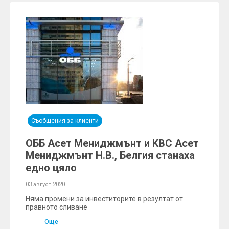
Съобщения за клиенти
ОББ Асет Мениджмънт и KBC Асет
Мениджмънт Н.В., Белгия станаха
едно цяло
03 август 2020
Няма промени за инвеститорите в резултат от
правното сливане
Още