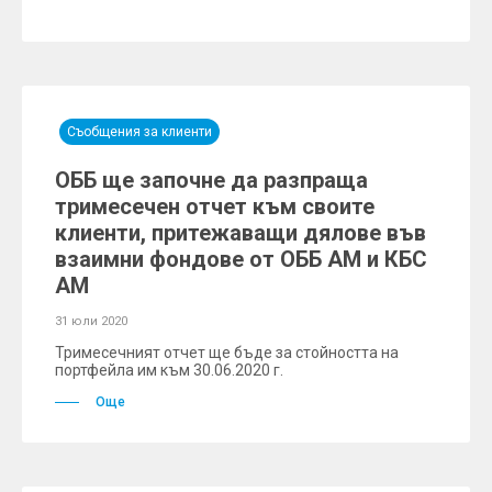
Съобщения за клиенти
ОББ ще започне да разпраща
тримесечен отчет към своите
клиенти, притежаващи дялове във
взаимни фондове от ОББ АМ и КБС
АМ
31 юли 2020
Тримесечният отчет ще бъде за стойността на
портфейла им към 30.06.2020 г.
Още