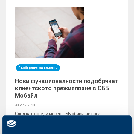
Съобщения за клиенти
Нови функционалности подобряват
клиентското преживяване в ОББ
Мобайл
30 юли 2020
След като преди месец ОББ обяви, че през
мобилното приложение ОББ Мобайл вече може да
станеш неин клиент за 15 минути, без да
посещаваш клон, днес компанията представи нови
удобни функционалности на своето мобилно