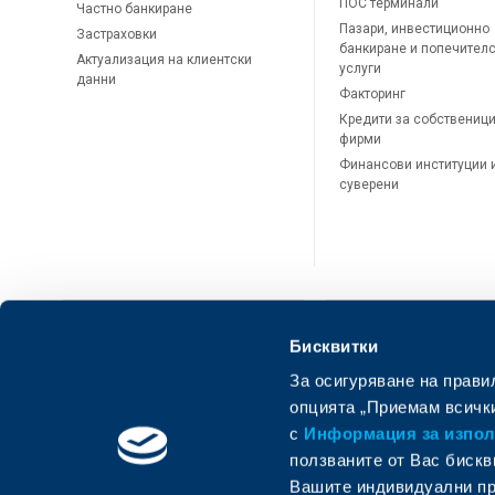
ПОС терминали
Частно банкиране
Пазари, инвестиционно
Застраховки
банкиране и попечител
Актуализация на клиентски
услуги
данни
Факторинг
Кредити за собственици
фирми
Финансови институции 
суверени
Бисквитки
За осигуряване на прави
ОББ Онлайн
ОББ Мобай
опцията „Приемам всички
с
Информация за използ
ползваните от Вас бискв
Вашите индивидуални пр