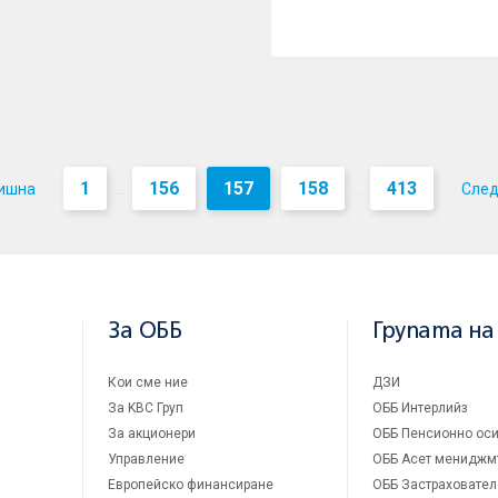
1
156
157
158
413
ишна
Сле
...
...
За ОББ
Групата на
Кои сме ние
ДЗИ
За KBC Груп
ОББ Интерлийз
За акционери
ОББ Пенсионно оси
Управление
ОББ Асет мениджм
Европейско финансиране
ОББ Застраховател