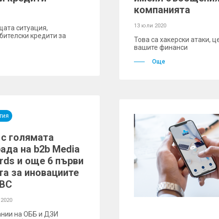
компанията
13 юли 2020
щата ситуация,
бителски кредити за
Това са хакерски атаки, 
вашите финанси
Още
тия
 с голямата
ада на b2b Media
rds и още 6 първи
та за иновациите
KBC
 2020
нии на ОББ и ДЗИ