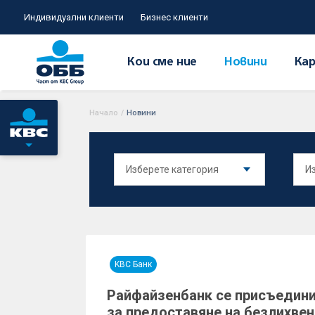
Индивидуални клиенти
Бизнес клиенти
Кои сме ние
Новини
Кар
Начало
/
Новини
KBC Банк
Райфайзенбанк се присъедин
за предоставяне на безлихвен