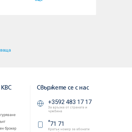
дваща
 KBC
Свържете се с нас
+3592 483 17 17
За връзка от страната и
чужбина
гуряване
*
ънт
71 71
ен брокер
Кратък номер за абонати