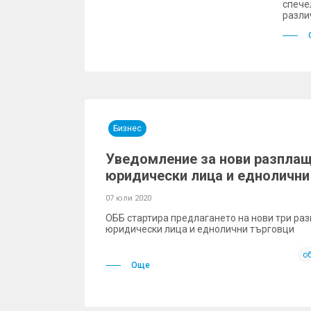
спече
разли
Бизнес
Уведомление за нови разплащ
юридически лица и еднолични
07 юли 2020
ОББ стартира предлагането на нови три ра
юридически лица и еднолични търговци
о
Още