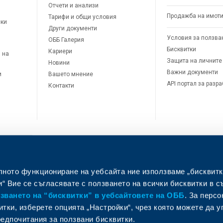
Отчети и анализи
Продажба на имот
Тарифи и общи условия
ски
Други документи
Условия за ползва
ОББ Галерия
Бисквитки
Кариери
 на
Защита на личните
Новини
Важни документи
и
Вашето мнение
API портал за разр
Контакти
лното функциониране на уебсайта ние използваме „бисквитк
л
“ Вие се съгласявате с ползването на всички бисквитки в с
ването на “бисквитки” в уебсайтовете на ОББ
. За перс
итки, изберете опцията „Настройки“, чрез която можете да 
едпочитания за ползвани бисквитки.