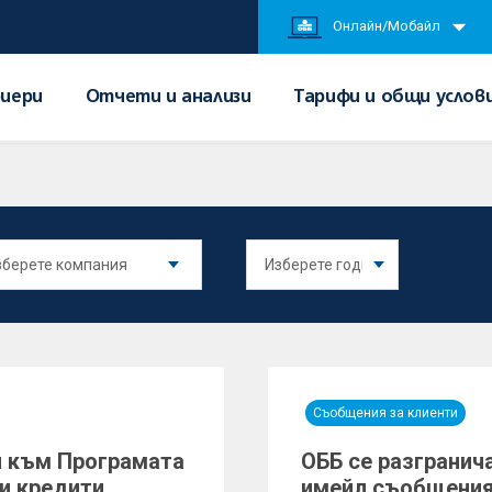
Онлайн/Мобайл
иери
Отчети и анализи
Тарифи и общи услов
Съобщения за клиенти
и към Програмата
ОББ се разгранич
и кредити
имейл съобщения