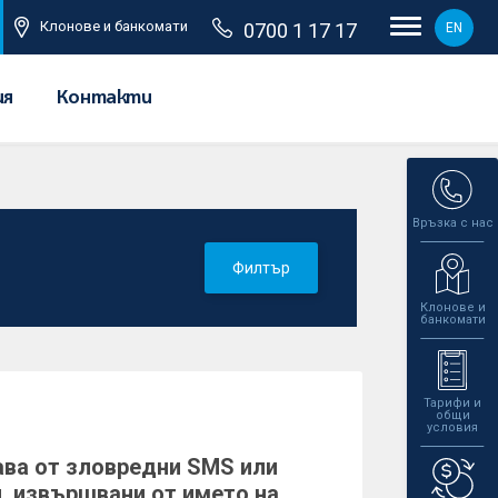
Клонове и банкомати
0700 1 17 17
EN
ия
Контакти
Връзка с нас
Филтър
Клонове и
банкомати
Тарифи и
общи
условия
ава от зловредни SMS или
, извършвани от името на