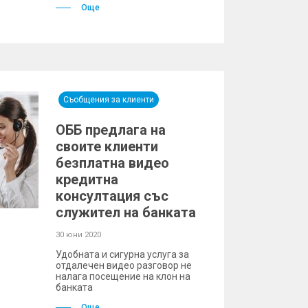
Още
Съобщения за клиенти
ОББ предлага на
своите клиенти
безплатна видео
кредитна
консултация със
служител на банката
30 юни 2020
Удобната и сигурна услуга за
отдалечен видео разговор не
налага посещение на клон на
банката
Още