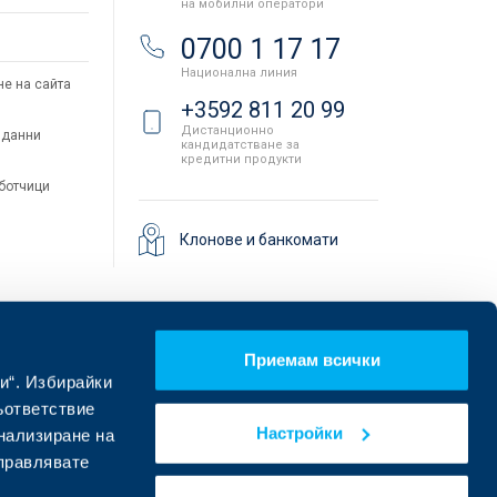
на мобилни оператори
и
0700 1 17 17
Национална линия
не на сайта
+3592 811 20 99
Дистанционно
 данни
кандидатстване за
кредитни продукти
аботчици
Клонове и банкомати
Приемам всички
и“. Избирайки
ъответствие
Настройки
онализиране на
управлявате
Намерете ни в социалните мрежи: