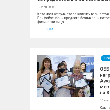
13 юли 2020
Като част от грижата за клиентите в настоя
Райфайзенбанк предлага безлихвени потре
физически лица.
Още
Съби
ОББ
нагр
Awa
мес
на 
10 юли
Кампа