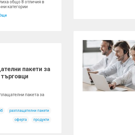
лиха общо 8 отличия в
чни категории
Още
ателни пакети за
 търговци
зплащателни пакета за
бб
разплащателни пакети
оферта
продукти