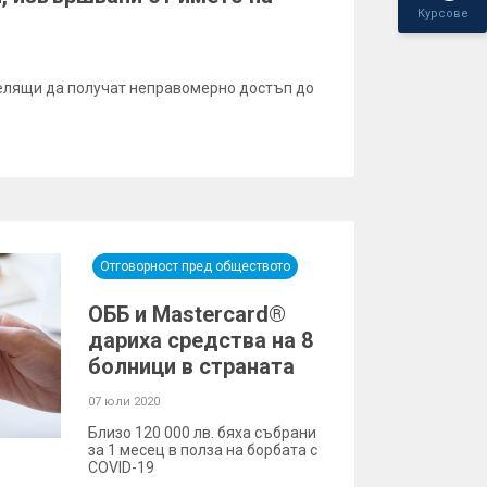
Курсове
целящи да получат неправомерно достъп до
Отговорност пред обществото
ОББ и Mastercard®
дариха средства на 8
болници в страната
07 юли 2020
Близо 120 000 лв. бяха събрани
за 1 месец в полза на борбата с
COVID-19