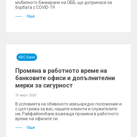
мобилното банкиране на ОББ, ще допринася за
борбата с COVID-19
Още
KBC Банк
Промяна в работното време на
банковите офиси и допълнителни
мерки за сигурност
31 март 2020
В условията на обявеното извънредно положение и
с цел грижа за вас, нашите клиенти и служителите
ни, Райфайзенбанк въвежда промяна в работното
време на офисите си.
Още