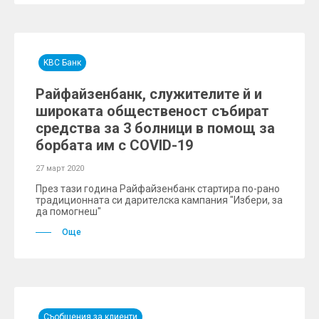
KBC Банк
Райфайзенбанк, служителите й и
широката общественост събират
средства за 3 болници в помощ за
борбата им с COVID-19
27 март 2020
През тази година Райфайзенбанк стартира по-рано
традиционната си дарителска кампания "Избери, за
да помогнеш"
Още
Съобщения за клиенти