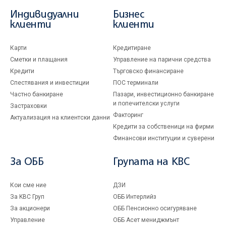
Индивидуални
Бизнес
клиенти
клиенти
Карти
Кредитиране
Сметки и плащания
Управление на парични средства
Кредити
Търговско финансиране
Спестявания и инвестиции
ПОС терминали
Частно банкиране
Пазари, инвестиционно банкиране
и попечителски услуги
Застраховки
Факторинг
Актуализация на клиентски данни
Кредити за собственици на фирми
Финансови институции и суверени
За ОББ
Групата на KBC
Кои сме ние
ДЗИ
За KBC Груп
ОББ Интерлийз
За акционери
ОББ Пенсионно осигуряване
Управление
ОББ Асет мениджмънт