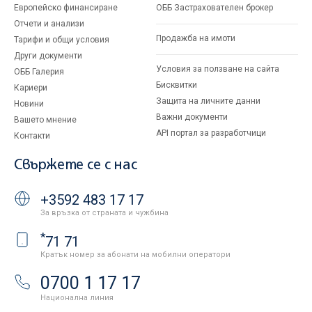
Европейско финансиране
ОББ Застрахователен брокер
Отчети и анализи
Продажба на имоти
Тарифи и общи условия
Други документи
Условия за ползване на сайта
ОББ Галерия
Бисквитки
Кариери
Защита на личните данни
Новини
Важни документи
Вашето мнение
API портал за разработчици
Контакти
Свържете се с нас
+3592 483 17 17
За връзка от страната и чужбина
*
71 71
Кратък номер за абонати на мобилни оператори
0700 1 17 17
Национална линия