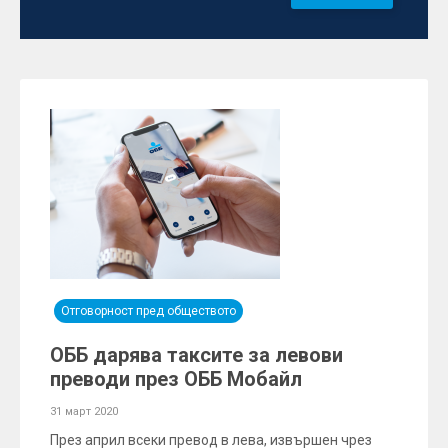
Отговорност пред обществото
ОББ дарява таксите за левови
преводи през ОББ Мобайл
31 март 2020
През април всеки превод в лева, извършен чрез