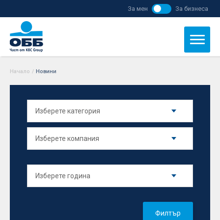
За мен
За бизнеса
Начало
/
Новини
Филтър