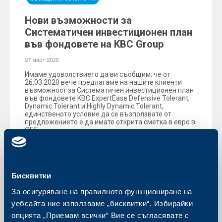
Нови възможности за
Систематичен инвестиционен план
във фондовете на KBC Group
27 март 2020
Имаме удоволствието да ви съобщим, че от
26.03.2020 вече предлагаме на нашите клиенти
възможност за Систематичен инвестиционен план
във фондовете KBC ExpertEase Defensive Tolerant,
Dynamic Tolerant и Highly Dynamic Tolerant,
единственото условие да се възползвате от
предложението е да имате открита сметка в евро в
ОББ.
Още
Бисквитки
За осигуряване на правилното функциониране на
уебсайта ние използваме „бисквитки“. Избирайки
KBC Банк
опцията „Приемам всички“ Вие се съгласявате с