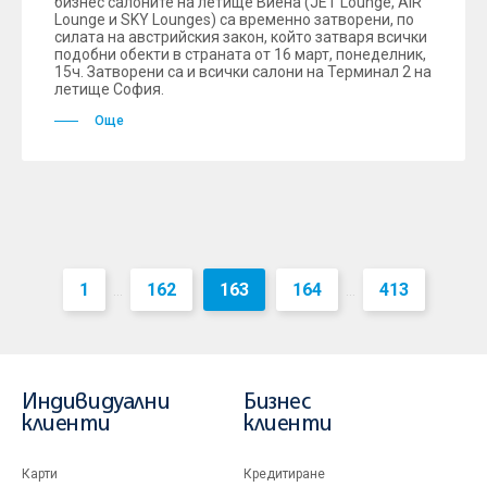
бизнес салоните на летище Виена (JET Lounge, AIR
Lounge и SKY Lounges) са временно затворени, по
силата на австрийския закон, който затваря всички
подобни обекти в страната от 16 март, понеделник,
15ч. Затворени са и всички салони на Терминал 2 на
летище София.
Още
1
162
163
164
413
...
...
Индивидуални
Бизнес
клиенти
клиенти
Карти
Кредитиране