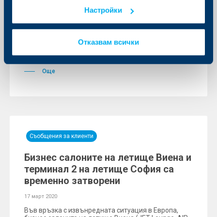
си, държатели на кредитни карти
Настройки
17 март 2020
До 31 май се удължава времето, в което
Отказвам всички
настоящите клиенти на банката с кредитни карти
могат да разсрочват покупките си над 100 лв. без
такса и без лихва.
Още
Съобщения за клиенти
Бизнес салоните на летище Виена и
терминал 2 на летище София са
временно затворени
17 март 2020
Във връзка с извънредната ситуация в Европа,