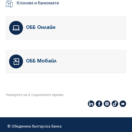
Клонове и банкомати
ОББ Онлайн
ОББ Мобайл
Намерете ни в социалните мрежи:
© Oбединена българска банка