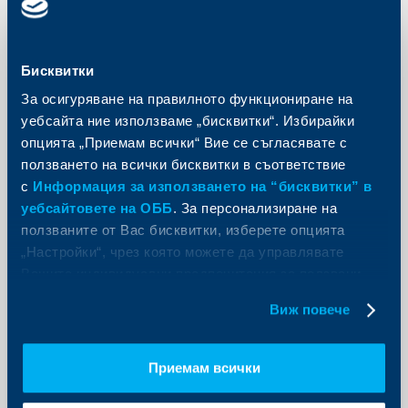
петък от 08:30 до 17:00 ч. Събота и неделя ще
бъдат почивни дни за всички клонове на банката.
Още
Бисквитки
За осигуряване на правилното функциониране на
уебсайта ние използваме „бисквитки“. Избирайки
опцията „Приемам всички“ Вие се съгласявате с
ползването на всички бисквитки в съответствие
с
Информация за използването на “бисквитки” в
уебсайтовете на ОББ
. За персонализиране на
ползваните от Вас бисквитки, изберете опцията
„Настройки“, чрез която можете да управлявате
Вашите индивидуални предпочитания за ползвани
бисквитки.
Виж повече
Съобщения за клиенти
Приемам всички
ОББ с нови мерки за намаляване на
финансовата тежест на клиентите