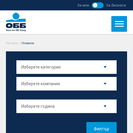
За мен
За бизнеса
Начало
/
Новини
Филтър