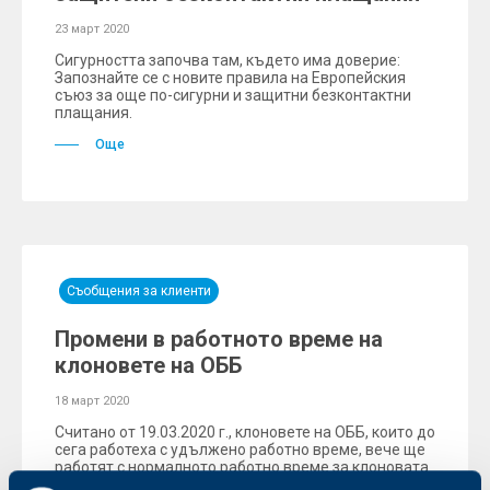
23 март 2020
Сигурността започва там, където има доверие:
Запознайте се с новите правила на Европейския
съюз за още по-сигурни и защитни безконтактни
плащания.
Още
Съобщения за клиенти
Промени в работното време на
клоновете на ОББ
18 март 2020
Считано от 19.03.2020 г., клоновете на ОББ, които до
сега работеха с удължено работно време, вече ще
работят с нормалното работно време за клоновата
мрежа на банката, а именно – от понеделник до