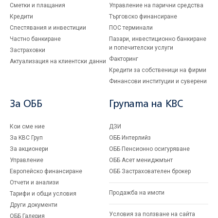
Сметки и плащания
Управление на парични средства
Кредити
Търговско финансиране
Спестявания и инвестиции
ПОС терминали
Частно банкиране
Пазари, инвестиционно банкиране
и попечителски услуги
Застраховки
Факторинг
Актуализация на клиентски данни
Кредити за собственици на фирми
Финансови институции и суверени
За ОББ
Групата на KBC
Кои сме ние
ДЗИ
За KBC Груп
ОББ Интерлийз
За акционери
ОББ Пенсионно осигуряване
Управление
ОББ Асет мениджмънт
Европейско финансиране
ОББ Застрахователен брокер
Отчети и анализи
Продажба на имоти
Тарифи и общи условия
Други документи
Условия за ползване на сайта
ОББ Галерия