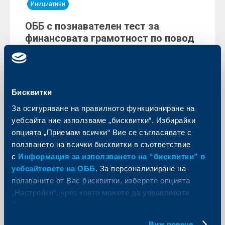
Инициативи
ОББ с познавателен тест за
финансовата грамотност по повод
Европейската седмица на парите
18 март 2026
Обединена българска банк (ОББ), част от KBC
Group, с поредна инициатива за отбелязване на
Бисквитки
Европейската седмица на парите 2026.
За осигуряване на правилното функциониране на
Още
уебсайта ние използваме „бисквитки“. Избирайки
опцията „Приемам всички“ Вие се съгласявате с
ползването на всички бисквитки в съответствие
с
Информация за използването на “бисквитки” в
уебсайтовете на ОББ
. За персонализиране на
Съобщения за клиенти
ползваните от Вас бисквитки, изберете опцията
„Настройки“, чрез която можете да управлявате
Ново изискване за минимална
Вашите индивидуални предпочитания за ползвани
версия на Android за клиентите на
бисквитки.
Виж повече