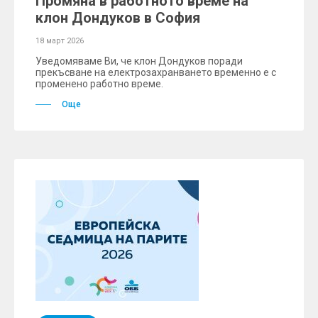
Промяна в работното време на
клон Дондуков в София
18 март 2026
Уведомяваме Ви, че клон Дондуков поради
прекъсване на електрозахранването временно е с
променено работно време.
Още