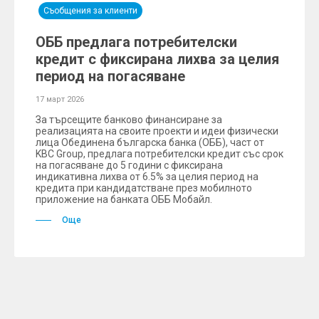
Съобщения за клиенти
ОББ предлага потребителски
кредит с фиксирана лихва за целия
период на погасяване
17 март 2026
За търсещите банково финансиране за
реализацията на своите проекти и идеи физически
лица Обединена българска банка (ОББ), част от
KBC Group, предлага потребителски кредит със срок
на погасяване до 5 години с фиксирана
индикативна лихва от 6.5% за целия период на
кредита при кандидатстване през мобилното
приложение на банката ОББ Мобайл.
Още