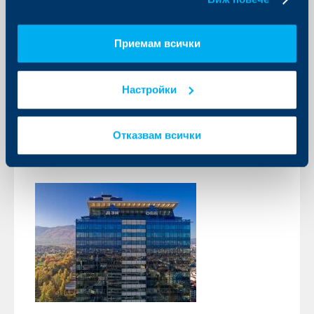
ОББ Мобайл
17 март 2026
Уведомяваме Ви, че от месец април се променя
Приемам всички
изискването за необходимата минимална версия
на операционна система Android за сваляне на нови
версии на приложението ОББ Мобайл, която от
Android 7 се променя на Android 8.
Настройки
Още
Отказвам всички