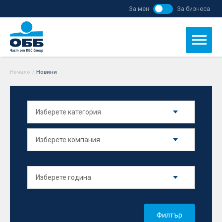
За мен
За бизнеса
Начало
/
Новини
Филтър