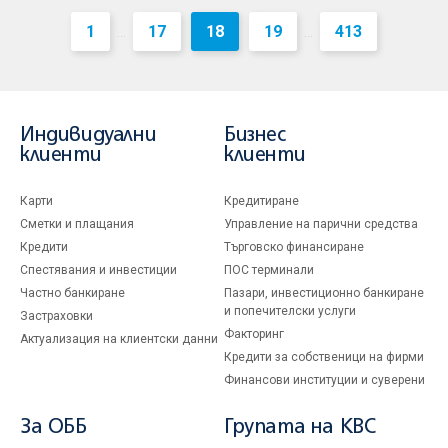
1
17
18
19
413
...
...
Индивидуални
Бизнес
клиенти
клиенти
Карти
Кредитиране
Сметки и плащания
Управление на парични средства
Кредити
Търговско финансиране
Спестявания и инвестиции
ПОС терминали
Частно банкиране
Пазари, инвестиционно банкиране
и попечителски услуги
Застраховки
Факторинг
Актуализация на клиентски данни
Кредити за собственици на фирми
Финансови институции и суверени
За ОББ
Групата на KBC