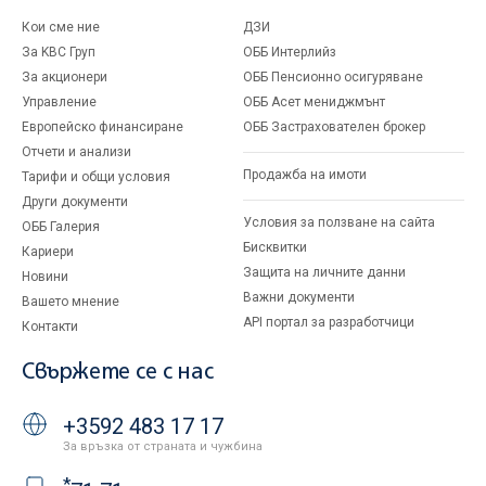
Кои сме ние
ДЗИ
За KBC Груп
ОББ Интерлийз
За акционери
ОББ Пенсионно осигуряване
Управление
ОББ Асет мениджмънт
Европейско финансиране
ОББ Застрахователен брокер
Отчети и анализи
Продажба на имоти
Тарифи и общи условия
Други документи
Условия за ползване на сайта
ОББ Галерия
Бисквитки
Кариери
Защита на личните данни
Новини
Важни документи
Вашето мнение
API портал за разработчици
Контакти
Свържете се с нас
+3592 483 17 17
За връзка от страната и чужбина
*